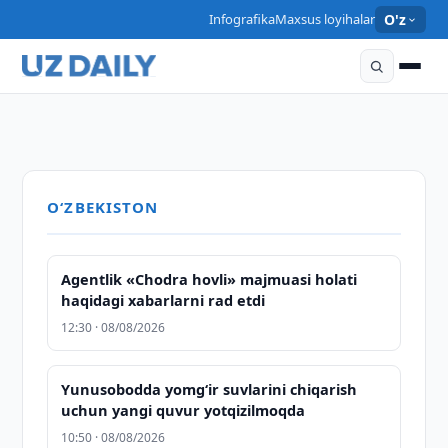
O‘ZBEKISTON
Infografika
Maxsus loyihalar
O'z
Prezidentga kadastr tizimini isloh qilish
TEXNOLOGIYALAR
Prezidentga davlat xizmatchilarining mehnatiga haq
bo'yicha taqdimot qilindi
LIVE: «Samarkand-2028» sun’iy yo‘ldoshining
to'lashning yangi tizimi taqdim etildi
10:09 · 05/08/2026
uchirilishi
10:05 · 05/08/2026
06:58 · 05/08/2026
O‘ZBEKISTON
Agentlik «Chodra hovli» majmuasi holati
haqidagi xabarlarni rad etdi
12:30 · 08/08/2026
Yunusobodda yomg‘ir suvlarini chiqarish
uchun yangi quvur yotqizilmoqda
10:50 · 08/08/2026