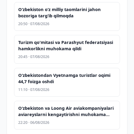
Oʻzbekiston oʻz milliy taomlarini jahon
bozoriga targʻib qilmoqda
20:50 · 07/08/2026
Turizm qo'mitasi va Parashyut federatsiyasi
hamkorlikni muhokama qildi
20:45 · 07/08/2026
O‘zbekistondan Vyetnamga turistlar oqimi
44,7 foizga oshdi
11:10 · 07/08/2026
Oʻzbekiston va Loong Air aviakompaniyalari
aviareyslarni kengaytirishni muhokama
qilishdi
22:20 · 06/08/2026