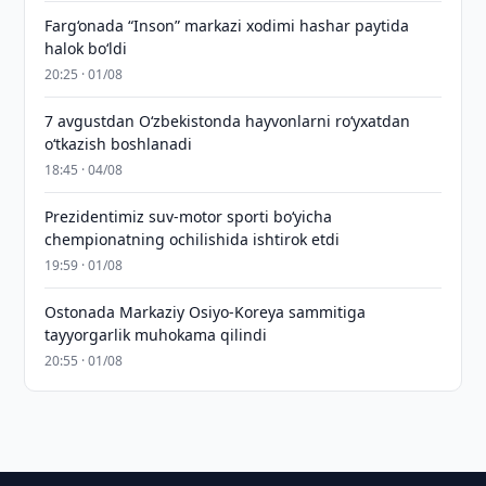
Farg‘onada “Inson” markazi xodimi hashar paytida
halok bo‘ldi
20:25 · 01/08
7 avgustdan O‘zbekistonda hayvonlarni ro‘yxatdan
o‘tkazish boshlanadi
18:45 · 04/08
Prezidentimiz suv-motor sporti bo‘yicha
chempionatning ochilishida ishtirok etdi
19:59 · 01/08
Ostonada Markaziy Osiyo-Koreya sammitiga
tayyorgarlik muhokama qilindi
20:55 · 01/08