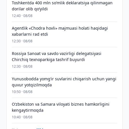
Toshkentda 400 mln so‘mlik deklaratsiya qilinmagan
dorilar olib qo‘yildi
12:40 · 08/08
Agentlik «Chodra hovli» majmuasi holati haqidagi
xabarlarni rad etdi
12:30 · 08/08
Rossiya Sanoat va savdo vazirligi delegatsiyasi
Chirchiq texnoparkiga tashrif buyurdi
12:30 · 08/08
Yunusobodda yomg‘ir suvlarini chiqarish uchun yangi
quvur yotqizilmoqda
10:50 · 08/08
Oʻzbekiston va Samara viloyati biznes hamkorligini
kengaytirmoqda
10:40 · 08/08