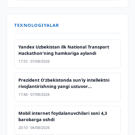
TEXNOLOGIYALAR
Yandex Uzbekistan ilk National Transport
Hackathon'ning hamkoriga aylandi
17:55 · 07/08/2026
Prezident Oʻzbekistonda sunʼiy intellektni
rivojlantirishning yangi ustuvor
yoʻnalishlarini belgilab berdi
17:46 · 07/08/2026
Mobil internet foydalanuvchilari soni 4,3
barobarga oshdi
20:10 · 06/08/2026