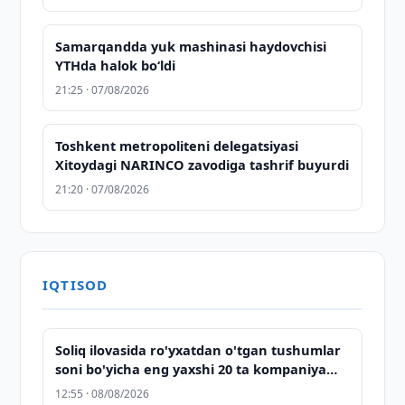
Samarqandda yuk mashinasi haydovchisi
YTHda halok bo‘ldi
21:25 · 07/08/2026
Toshkent metropoliteni delegatsiyasi
Xitoydagi NARINCO zavodiga tashrif buyurdi
21:20 · 07/08/2026
IQTISOD
Soliq ilovasida ro'yxatdan o'tgan tushumlar
soni bo'yicha eng yaxshi 20 ta kompaniya
nomi e'lon qilindi
12:55 · 08/08/2026