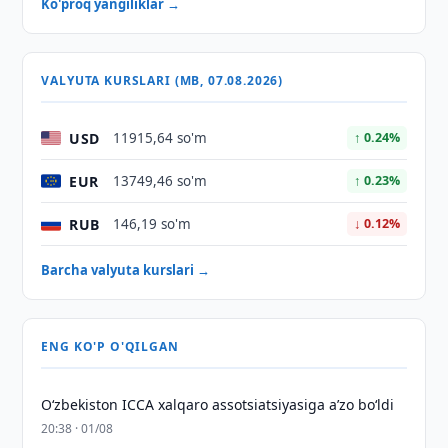
Ko'proq yangiliklar →
VALYUTA KURSLARI (MB, 07.08.2026)
USD
11915,64 so'm
↑ 0.24%
EUR
13749,46 so'm
↑ 0.23%
RUB
146,19 so'm
↓ 0.12%
Barcha valyuta kurslari →
ENG KO'P O'QILGAN
O‘zbekiston ICCA xalqaro assotsiatsiyasiga aʼzo bo‘ldi
20:38 · 01/08