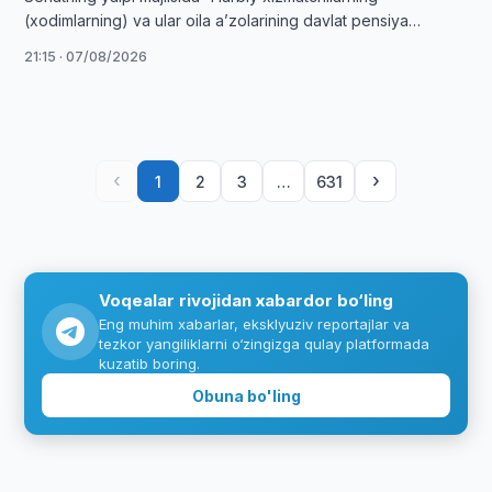
(xodimlarning) va ular oila aʼzolarining davlat pensiya
taʼminoti toʻgʻrisida”gi Qonun muhokama qilindi.
21:15 · 07/08/2026
‹
›
1
2
3
…
631
Voqealar rivojidan xabardor bo‘ling
Eng muhim xabarlar, eksklyuziv reportajlar va
tezkor yangiliklarni o‘zingizga qulay platformada
kuzatib boring.
Obuna bo'ling