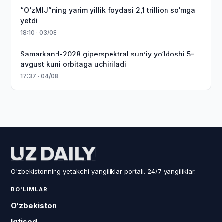
“O‘zMIJ”ning yarim yillik foydasi 2,1 trillion so‘mga
yetdi
18:10 · 03/08
Samarkand-2028 giperspektral sun’iy yo‘ldoshi 5-
avgust kuni orbitaga uchiriladi
17:37 · 04/08
O'zbekistonning yetakchi yangiliklar portali. 24/7 yangiliklar.
BO'LIMLAR
O‘zbekiston
Iqtisod