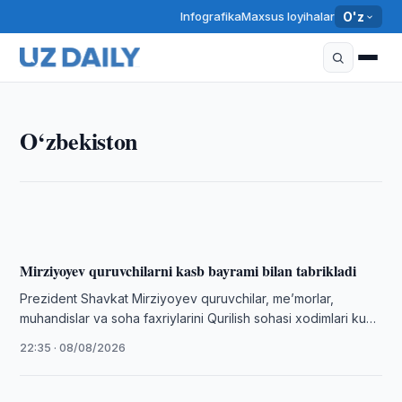
Infografika
Maxsus loyihalar
O'z
O‘ZBEKISTON
O‘zbekiston
O‘zbekiston Jurnalistlar uyushmasi huzurida
blogerlar kengashi tuzildi
22:45 · 08/08/2026
Mirziyoyev quruvchilarni kasb bayrami bilan tabrikladi
Prezident Shavkat Mirziyoyev quruvchilar, meʼmorlar,
muhandislar va soha faxriylarini Qurilish sohasi xodimlari kuni
bilan tabrikladi.
22:35 · 08/08/2026