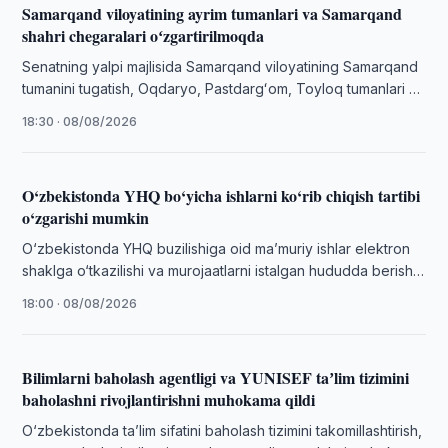
Samarqand viloyatining ayrim tumanlari va Samarqand
shahri chegaralari oʻzgartirilmoqda
Senatning yalpi majlisida Samarqand viloyatining Samarqand
tumanini tugatish, Oqdaryo, Pastdargʻom, Toyloq tumanlari va
Samarqand shahri chegaralarini oʻzgartirish toʻgʻrisidagi
18:30 · 08/08/2026
masala muhokama …
O‘zbekistonda YHQ bo‘yicha ishlarni ko‘rib chiqish tartibi
o‘zgarishi mumkin
O‘zbekistonda YHQ buzilishiga oid maʼmuriy ishlar elektron
shaklga o‘tkazilishi va murojaatlarni istalgan hududda berish
taklif qilindi.
18:00 · 08/08/2026
Bilimlarni baholash agentligi va YUNISEF taʼlim tizimini
baholashni rivojlantirishni muhokama qildi
O‘zbekistonda taʼlim sifatini baholash tizimini takomillashtirish,