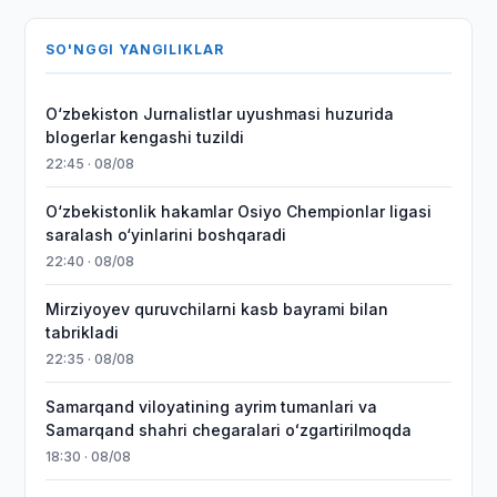
SO'NGGI YANGILIKLAR
O‘zbekiston Jurnalistlar uyushmasi huzurida
blogerlar kengashi tuzildi
22:45 · 08/08
O‘zbekistonlik hakamlar Osiyo Chempionlar ligasi
saralash o‘yinlarini boshqaradi
22:40 · 08/08
Mirziyoyev quruvchilarni kasb bayrami bilan
tabrikladi
22:35 · 08/08
Samarqand viloyatining ayrim tumanlari va
Samarqand shahri chegaralari oʻzgartirilmoqda
18:30 · 08/08