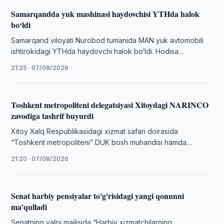
Samarqandda yuk mashinasi haydovchisi YTHda halok
bo‘ldi
Samarqand viloyati Nurobod tumanida MAN yuk avtomobili
ishtirokidagi YTHda haydovchi halok bo‘ldi. Hodisa
yuzasidan jinoyat ishi qo‘zg‘atildi.
21:25 · 07/08/2026
Toshkent metropoliteni delegatsiyasi Xitoydagi NARINCO
zavodiga tashrif buyurdi
Xitoy Xalq Respublikasidagi xizmat safari doirasida
“Toshkent metropoliteni” DUK bosh muhandisi hamda
delegatsiyaning navbatdagi manzili Ichki Mo‘g‘uliston
21:20 · 07/08/2026
avtonom rayonining Baotou …
Senat harbiy pensiyalar to'g'risidagi yangi qonunni
ma'qulladi
Senatning yalpi majlisida “Harbiy xizmatchilarning