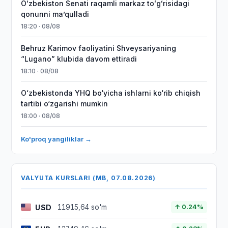
Oʻzbekiston Senati raqamli markaz toʻgʻrisidagi
qonunni maʼqulladi
18:20 · 08/08
Behruz Karimov faoliyatini Shveysariyaning
“Lugano” klubida davom ettiradi
18:10 · 08/08
O‘zbekistonda YHQ bo‘yicha ishlarni ko‘rib chiqish
tartibi o‘zgarishi mumkin
18:00 · 08/08
Ko'proq yangiliklar →
VALYUTA KURSLARI (MB, 07.08.2026)
USD
11915,64 so'm
↑ 0.24%