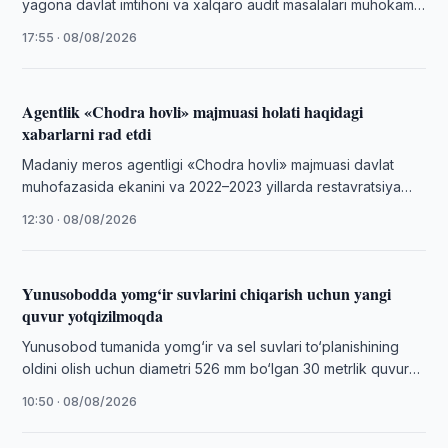
yagona davlat imtihoni va xalqaro audit masalalari muhokama
qilindi.
17:55 · 08/08/2026
Agentlik «Chodra hovli» majmuasi holati haqidagi
xabarlarni rad etdi
Madaniy meros agentligi «Chodra hovli» majmuasi davlat
muhofazasida ekanini va 2022–2023 yillarda restavratsiya
qilinganini maʼlum qildi.
12:30 · 08/08/2026
Yunusobodda yomg‘ir suvlarini chiqarish uchun yangi
quvur yotqizilmoqda
Yunusobod tumanida yomg‘ir va sel suvlari to‘planishining
oldini olish uchun diametri 526 mm bo‘lgan 30 metrlik quvur
yotqizilmoqda.
10:50 · 08/08/2026