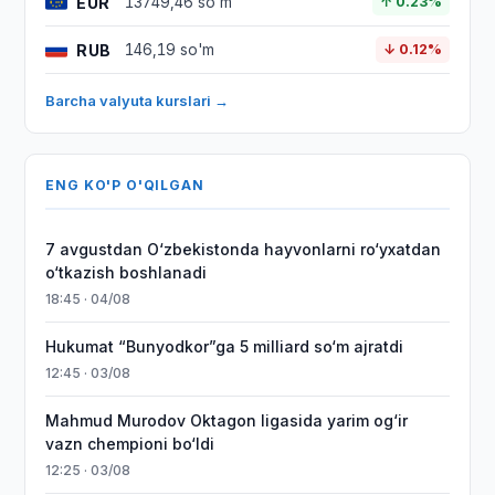
EUR
13749,46 so'm
↑ 0.23%
RUB
146,19 so'm
↓ 0.12%
Barcha valyuta kurslari →
ENG KO'P O'QILGAN
7 avgustdan O‘zbekistonda hayvonlarni ro‘yxatdan
o‘tkazish boshlanadi
18:45 · 04/08
Hukumat “Bunyodkor”ga 5 milliard so‘m ajratdi
12:45 · 03/08
Mahmud Murodov Oktagon ligasida yarim og‘ir
vazn chempioni bo‘ldi
12:25 · 03/08