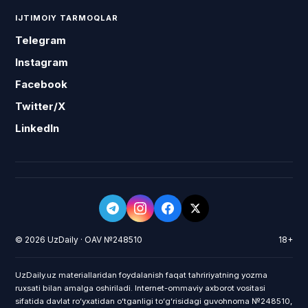
IJTIMOIY TARMOQLAR
Telegram
Instagram
Facebook
Twitter/X
LinkedIn
© 2026 UzDaily · OAV №248510
18+
UzDaily.uz materiallaridan foydalanish faqat tahririyatning yozma
ruxsati bilan amalga oshiriladi. Internet-ommaviy axborot vositasi
sifatida davlat roʻyxatidan oʻtganligi toʻgʻrisidagi guvohnoma №248510,