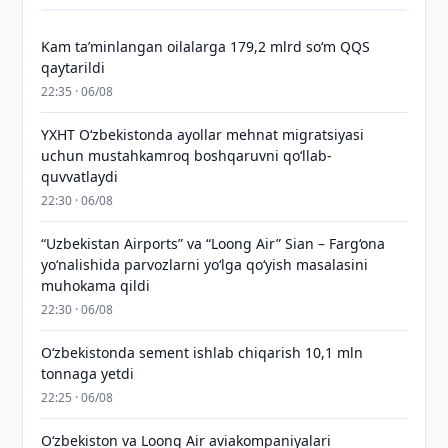
Kam taʼminlangan oilalarga 179,2 mlrd so‘m QQS
qaytarildi
22:35 · 06/08
YXHT O‘zbekistonda ayollar mehnat migratsiyasi
uchun mustahkamroq boshqaruvni qo‘llab-
quvvatlaydi
22:30 · 06/08
“Uzbekistan Airports” va “Loong Air” Sian – Farg‘ona
yo‘nalishida parvozlarni yo‘lga qo‘yish masalasini
muhokama qildi
22:30 · 06/08
O‘zbekistonda sement ishlab chiqarish 10,1 mln
tonnaga yetdi
22:25 · 06/08
Oʻzbekiston va Loong Air aviakompaniyalari