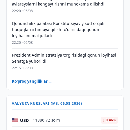
aviareyslarni kengaytirishni muhokama qilishdi
22:20 · 06/08
Qonunchilik palatasi Konstitutsiyaviy sud orqali
huquqlarni himoya qilish to'g'risidagi qonun
loyihasini ma'qulladi
22:20 · 06/08
Prezident Administratsiya to'g'risidagi qonun loyihasi
Senatga yuborildi
22:15 · 06/08
Ko'proq yangiliklar →
VALYUTA KURSLARI (MB, 06.08.2026)
USD
11886,72 so'm
↓ 0.46%