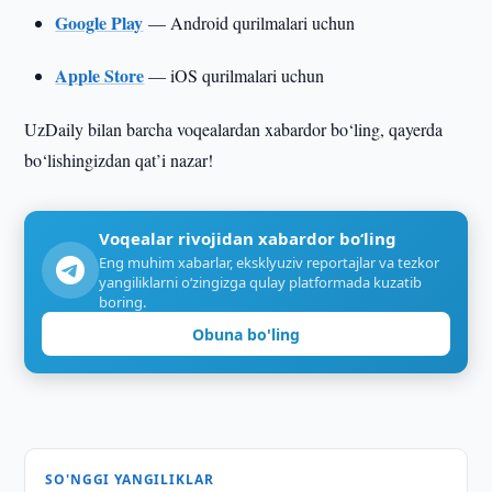
Google Play
— Android qurilmalari uchun
Apple Store
— iOS qurilmalari uchun
UzDaily bilan barcha voqealardan xabardor bo‘ling, qayerda
bo‘lishingizdan qat’i nazar!
Voqealar rivojidan xabardor bo‘ling
Eng muhim xabarlar, eksklyuziv reportajlar va tezkor
yangiliklarni o‘zingizga qulay platformada kuzatib
boring.
Obuna bo'ling
SO'NGGI YANGILIKLAR