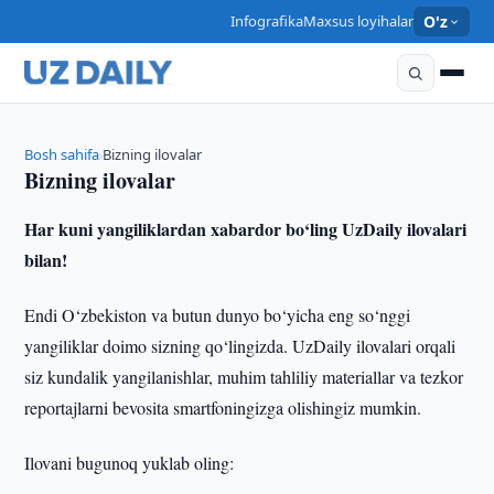
Infografika
Maxsus loyihalar
O'z
Bosh sahifa
Bizning ilovalar
›
Bizning ilovalar
Har kuni yangiliklardan xabardor bo‘ling UzDaily ilovalari
bilan!
Endi O‘zbekiston va butun dunyo bo‘yicha eng so‘nggi
yangiliklar doimo sizning qo‘lingizda. UzDaily ilovalari orqali
siz kundalik yangilanishlar, muhim tahliliy materiallar va tezkor
reportajlarni bevosita smartfoningizga olishingiz mumkin.
Ilovani bugunoq yuklab oling: