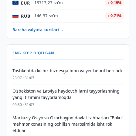
EUR
13717,27 so'm
↓ 0.19%
RUB
146,37 so'm
↓ 0.71%
Barcha valyuta kurslari →
ENG KO'P O'QILGAN
Toshkentda kichik biznesga bino va yer bepul beriladi
23:07 · 31/07
Oʻzbekiston va Latviya haydovchilarni tayyorlashning
yangi tizimini tayyorlamoqda
09:30 · 31/07
Markaziy Osiyo va Ozarbayjon davlat rahbarlari “Boku”
mehmonxonasining ochilish marosimida ishtirok
etdilar