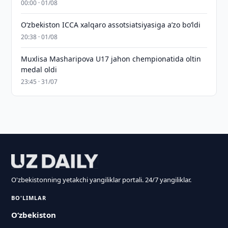
00:00 · 01/08
O‘zbekiston ICCA xalqaro assotsiatsiyasiga aʼzo bo‘ldi
20:38 · 01/08
Muxlisa Masharipova U17 jahon chempionatida oltin
medal oldi
23:45 · 31/07
O'zbekistonning yetakchi yangiliklar portali. 24/7 yangiliklar.
BO'LIMLAR
O‘zbekiston