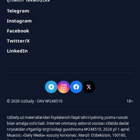
IJTIMOIY TARMOQLAR
Telegram
Instagram
Facebook
Twitter/X
LinkedIn
© 2026 UzDaily · OAV №248510
18+
UzDaily.uz materiallaridan foydalanish faqat tahririyatning yozma ruxsati
bilan amalga oshiriladi. Internet-ommaviy axborot vositasi sifatida davlat
roʻyxatidan oʻtganligi toʻgʻrisidagi guvohnoma №248510, 2024 yil 1 aprel.
Muassis: «Daily Media» xususiy korxonasi. Manzil: Oʻzbekiston, 100180,