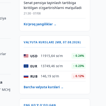
Senat pensiya tayinlash tartibiga
kiritilgan o'zgartirishlarni ma'qulladi
21:30 · 07/08
ziya
Ko'proq yangiliklar →
VALYUTA KURSLARI (MB, 07.08.2026)
rlar
USD
11915,64 so'm
↑ 0.24%
EUR
13749,46 so'm
↑ 0.23%
RUB
146,19 so'm
↓ 0.12%
da
Barcha valyuta kurslari →
g" MCHJ
ENG KO'P O'QILGAN