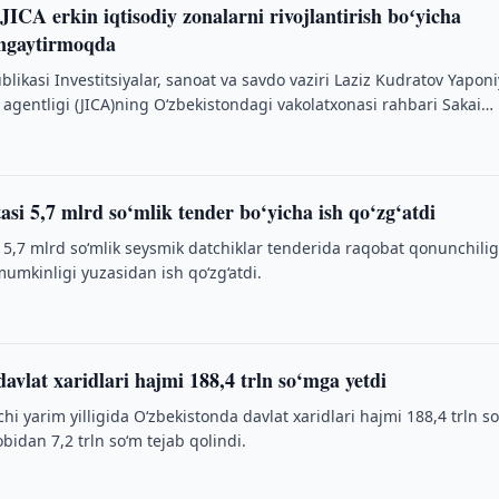
JICA erkin iqtisodiy zonalarni rivojlantirish boʻyicha
engaytirmoqda
likasi Investitsiyalar, sanoat va savdo vaziri Laziz Kudratov Yapon
 agentligi (JICA)ning O‘zbekistondagi vakolatxonasi rahbari Sakai
gidagi …
si 5,7 mlrd so‘mlik tender bo‘yicha ish qo‘zg‘atdi
 5,7 mlrd so‘mlik seysmik datchiklar tenderida raqobat qonunchilig
mumkinligi yuzasidan ish qo‘zg‘atdi.
avlat xaridlari hajmi 188,4 trln so‘mga yetdi
chi yarim yilligida O‘zbekistonda davlat xaridlari hajmi 188,4 trln s
obidan 7,2 trln so‘m tejab qolindi.