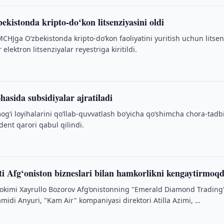
istonda kripto-do‘kon litsenziyasini oldi
HJga O‘zbekistonda kripto-do‘kon faoliyatini yuritish uchun litsen
elektron litsenziyalar reyestriga kiritildi.
hasida subsidiyalar ajratiladi
og‘i loyihalarini qo‘llab-quvvatlash bo‘yicha qo‘shimcha chora-tadbi
ident qarori qabul qilindi.
ti Afg‘oniston bizneslari bilan hamkorlikni kengaytirmoq
 hokimi Xayrullo Bozorov Afg‘onistonning "Emerald Diamond Tradin
midi Anyuri, "Kam Air" kompaniyasi direktori Atilla Azimi, …