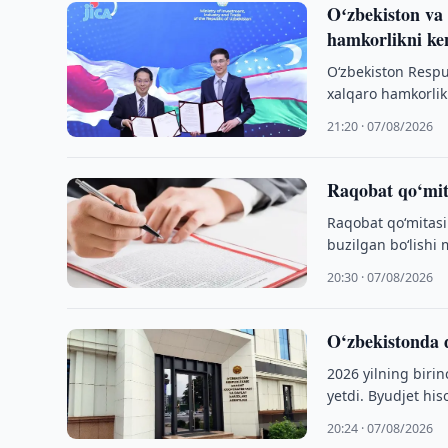
Oʻzbekiston va 
hamkorlikni k
O‘zbekiston Respub
xalqaro hamkorlik
Mamoru boshchili
21:20 · 07/08/2026
Raqobat qo‘mita
Raqobat qo‘mitasi
buzilgan bo‘lishi 
20:30 · 07/08/2026
O‘zbekistonda d
2026 yilning birin
yetdi. Byudjet his
20:24 · 07/08/2026