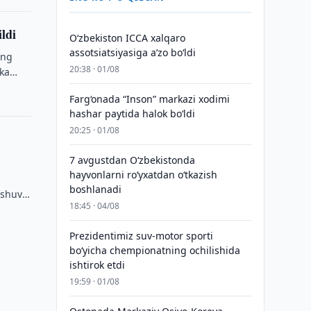
ldi
O‘zbekiston ICCA xalqaro
assotsiatsiyasiga aʼzo bo‘ldi
ing
20:38 · 01/08
ika
Farg‘onada “Inson” markazi xodimi
hashar paytida halok bo‘ldi
20:25 · 01/08
7 avgustdan O‘zbekistonda
hayvonlarni ro‘yxatdan o‘tkazish
boshlanadi
ashuv
18:45 · 04/08
Prezidentimiz suv-motor sporti
bo‘yicha chempionatning ochilishida
ishtirok etdi
19:59 · 01/08