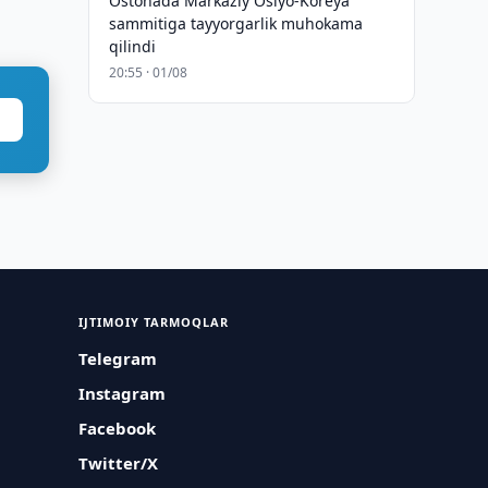
Ostonada Markaziy Osiyo-Koreya
sammitiga tayyorgarlik muhokama
qilindi
20:55 · 01/08
IJTIMOIY TARMOQLAR
Telegram
Instagram
Facebook
Twitter/X