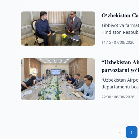
Oʻzbekiston Ca
Tibbiyot va farmat
Hindiston Respubl
kompaniyalaridan
11:15 · 07/08/2026
“Uzbekistan Ai
parvozlarni yo
“Uzbekistan Airpo
departamenti bosh
bo‘lib o‘tdi.
22:30 · 06/08/2026
‹
1