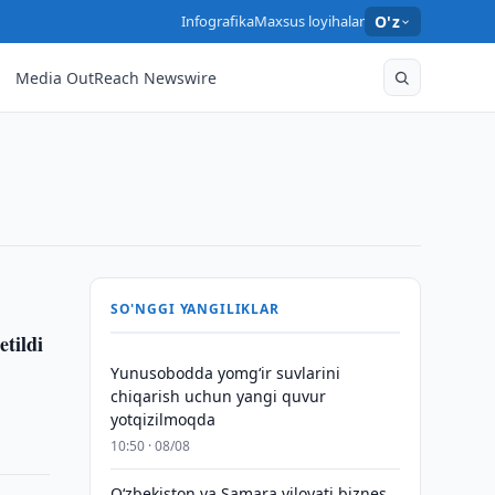
Infografika
Maxsus loyihalar
O'z
Media OutReach Newswire
SO'NGGI YANGILIKLAR
etildi
Yunusobodda yomg‘ir suvlarini
chiqarish uchun yangi quvur
yotqizilmoqda
10:50 · 08/08
Oʻzbekiston va Samara viloyati biznes