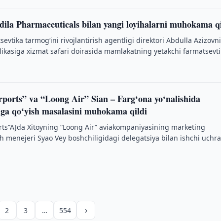
dila Pharmaceuticals bilan yangi loyihalarni muhokama qi
sevtika tarmog‘ini rivojlantirish agentligi direktori Abdulla Azizovn
ikasiga xizmat safari doirasida mamlakatning yetakchi farmatsevt
 biri — …
rports” va “Loong Air” Sian – Farg‘ona yo‘nalishida
‘lga qo‘yish masalasini muhokama qildi
rts”AJda Xitoyning “Loong Air” aviakompaniyasining marketing
 menejeri Syao Vey boshchiligidagi delegatsiya bilan ishchi uchr
›
2
3
…
554