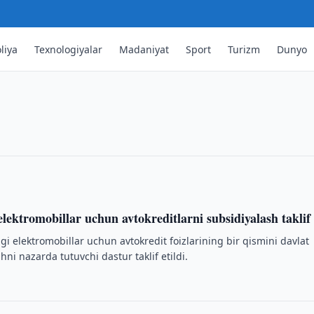
ti biznes hamkorligini
liya
Texnologiyalar
Madaniyat
Sport
Turizm
Dunyo
likasi va Samara viloyati hamkorligini
ib o‘tdi.
lektromobillar uchun avtokreditlarni subsidiyalash taklif 
i elektromobillar uchun avtokredit foizlarining bir qismini davlat
i nazarda tutuvchi dastur taklif etildi.