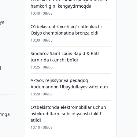
hamkorligini kengaytirmoqda
10:40 · 08/08
iya
O‘zbekistonlik yosh og‘ir atletikachi
Osiyo chempionatida bronza oldi
10:30 · 08/08
Sindarov Saint Louis Rapid & Blitz
turnirida ikkinchi bo‘ldi
10:25 · 08/08
i
Aktyor, rejissyor va pedagog
Abdumannon Ubaydullayev vafot etdi
10:20 · 08/08
O‘zbekistonda elektromobillar uchun
avtokreditlarni subsidiyalash taklif
o‘mga
etildi
10:10 · 08/08