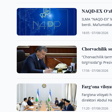
NAQD-EX O‘zbek
ILMA “NAQD-EX” MC
berdi. Maʼlumotlar 
18:05 · 07/08/2026
Chorvachilik so
“Chorvachilik tarm
to‘g‘risida”gi Prez
17:56 · 07/08/2026
Farg‘ona viloya
Farg‘ona viloyati
direktori Abdul Ha
11:20 · 07/08/2026