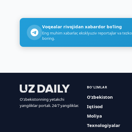
Voqealar rivojidan xabardor bo‘ling
Eng muhim xabarlar, eksklyuziv reportajlar va tezko
boring.
BO'LIMLAR
O‘zbekiston
O'zbekistonning yetakchi
yangiliklar portali. 24/7 yangiliklar.
Iqtisod
Moliya
Texnologiyalar