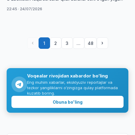
nisbatan 24,7 foizga …
22:45 · 24/07/2026
‹
›
1
2
3
…
48
Voqealar rivojidan xabardor bo‘ling
Eng muhim xabarlar, eksklyuziv reportajlar va
tezkor yangiliklarni o‘zingizga qulay platformada
kuzatib boring.
Obuna bo'ling