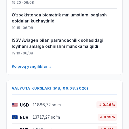
19:20 · 06/08
O‘zbekistonda biometrik maʼlumotlarni saqlash
qoidalari kuchaytirildi
19:15 · 06/08
ISSV Aviagen bilan parrandachilik sohasidagi
loyihani amalga oshirishni muhokama qildi
19:10 · 06/08
Ko'proq yangiliklar →
VALYUTA KURSLARI (MB, 06.08.2026)
USD
11886,72 so'm
↓ 0.46%
EUR
13717,27 so'm
↓ 0.19%