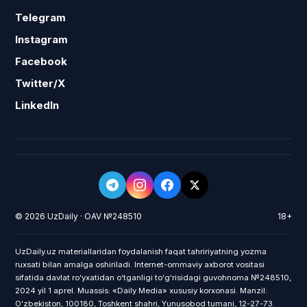
Telegram
Instagram
Facebook
Twitter/X
LinkedIn
© 2026 UzDaily · OAV №248510
18+
UzDaily.uz materiallaridan foydalanish faqat tahririyatning yozma
ruxsati bilan amalga oshiriladi. Internet-ommaviy axborot vositasi
sifatida davlat roʻyxatidan oʻtganligi toʻgʻrisidagi guvohnoma №248510,
2024 yil 1 aprel. Muassis: «Daily Media» xususiy korxonasi. Manzil:
Oʻzbekiston, 100180, Toshkent shahri, Yunusobod tumani, 12-27-73.