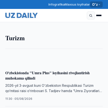
Infografika
Maxsus loyihalar
O'z
TURIZM
Turizm
Oʻzbekistonda sayohatchilar uchun transport
imtiyozlari kengaytiriladi
12:15 · 05/08/2026
O'zbekistonda "Umra Plus" loyihasini rivojlantirish
muhokama qilindi
2026-yil 3-avgust kuni O‘zbekiston Respublikasi Turizm
qo‘mitasi raisi o‘rinbosari S. Tadjiev hamda “Umra Ziyoratlari”
turistik agentliklar assotsiatsiyasi rahbariyati o‘rtasida
11:30 · 05/08/2026
uchrashuv …