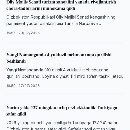
Oliy Majlis Senati turizm sanoatini yanada rivojlantirish
chora-tadbirlarini muhokama qildi
Oʻzbekiston Respublikasi Oliy Majlisi Senati Kengashining
parlament yuqori palatasi raisi Tanzila Narbaeva
boshchiligida boʻlib oʻtgan yigʻilishida turizm sanoatini
15:55 · 29/07/2026
yanada rivojlantirish …
Yangi Namanganda 4 yulduzli mehmonxona qurilishi
boshlandi
Yangi Namanganda 310 o‘rinli 4 yulduzli mehmonxona
qurilishi boshlandi. Loyiha qiymati 114 mlrd so‘mni tashkil etadi.
16:50 · 27/07/2026
Yarim yilda 127 mingdan ortiq o‘zbekistonlik Turkiyaga
safar qildi
2026 yilning birinchi yarim yilligida Turkiyaga 127 241 nafar
O‘zbekiston fuqarosi safar qildi. Safarlar soni o‘tgan yilga