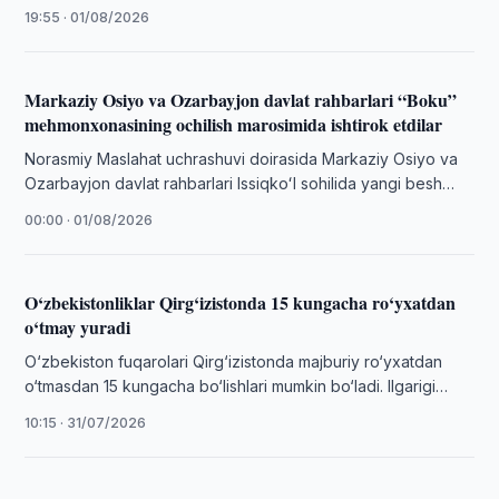
hamkorligida gastronomik turizmni rivojlantirishga
19:55 · 01/08/2026
bag‘ishlangan festival bo‘lib o‘tdi.
Markaziy Osiyo va Ozarbayjon davlat rahbarlari “Boku”
mehmonxonasining ochilish marosimida ishtirok etdilar
Norasmiy Maslahat uchrashuvi doirasida Markaziy Osiyo va
Ozarbayjon davlat rahbarlari Issiqkoʻl sohilida yangi besh
yulduzli “Boku” mehmonxonasining tantanali ochilish
00:00 · 01/08/2026
marosimida …
O‘zbekistonliklar Qirg‘izistonda 15 kungacha ro‘yxatdan
o‘tmay yuradi
O‘zbekiston fuqarolari Qirg‘izistonda majburiy ro‘yxatdan
o‘tmasdan 15 kungacha bo‘lishlari mumkin bo‘ladi. Ilgarigi
muddat besh kun edi.
10:15 · 31/07/2026