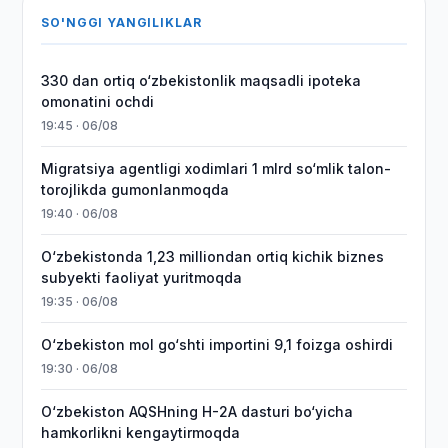
SO'NGGI YANGILIKLAR
330 dan ortiq o‘zbekistonlik maqsadli ipoteka
omonatini ochdi
19:45 · 06/08
Migratsiya agentligi xodimlari 1 mlrd so‘mlik talon-
torojlikda gumonlanmoqda
19:40 · 06/08
O‘zbekistonda 1,23 milliondan ortiq kichik biznes
subyekti faoliyat yuritmoqda
19:35 · 06/08
O‘zbekiston mol go‘shti importini 9,1 foizga oshirdi
19:30 · 06/08
O‘zbekiston AQSHning H-2A dasturi bo‘yicha
hamkorlikni kengaytirmoqda