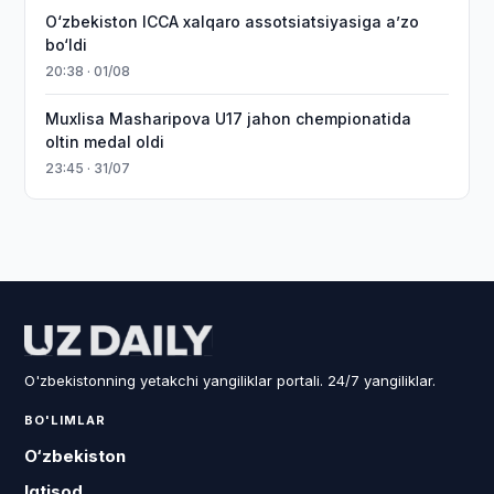
O‘zbekiston ICCA xalqaro assotsiatsiyasiga aʼzo
bo‘ldi
20:38 · 01/08
Muxlisa Masharipova U17 jahon chempionatida
oltin medal oldi
23:45 · 31/07
O'zbekistonning yetakchi yangiliklar portali. 24/7 yangiliklar.
BO'LIMLAR
O‘zbekiston
Iqtisod