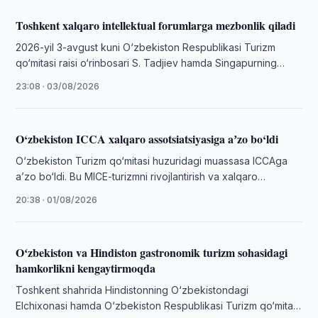
Toshkent xalqaro intellektual forumlarga mezbonlik qiladi
2026-yil 3-avgust kuni O‘zbekiston Respublikasi Turizm
qo‘mitasi raisi o‘rinbosari S. Tadjiev hamda Singapurning
nufuzli “Singapur xalqaro mahorat musobaqalari markazi”
23:08 · 03/08/2026
(Singapore …
O‘zbekiston ICCA xalqaro assotsiatsiyasiga aʼzo bo‘ldi
O‘zbekiston Turizm qo‘mitasi huzuridagi muassasa ICCAga
aʼzo bo‘ldi. Bu MICE-turizmni rivojlantirish va xalqaro
tadbirlarni jalb qilish imkoniyatlarini kengaytiradi.
20:38 · 01/08/2026
Oʻzbekiston va Hindiston gastronomik turizm sohasidagi
hamkorlikni kengaytirmoqda
Toshkent shahrida Hindistonning O‘zbekistondagi
Elchixonasi hamda O‘zbekiston Respublikasi Turizm qo‘mitasi