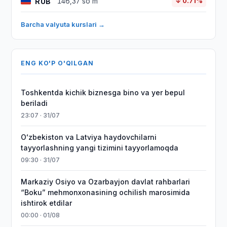
RUB
146,37 so'm
↓ 0.71%
Barcha valyuta kurslari →
ENG KO'P O'QILGAN
Toshkentda kichik biznesga bino va yer bepul
beriladi
23:07 · 31/07
Oʻzbekiston va Latviya haydovchilarni
tayyorlashning yangi tizimini tayyorlamoqda
09:30 · 31/07
Markaziy Osiyo va Ozarbayjon davlat rahbarlari
“Boku” mehmonxonasining ochilish marosimida
ishtirok etdilar
00:00 · 01/08