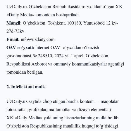
UzDaily.uz Oʻzbekiston Respublikasida roʻyxatdan oʻtgan XK
«Daily Media» tomonidan boshqariladi.
Manzil:
Oʻzbekiston, Toshkent, 100180, Yunusobod 12 kv-
27d-73kv
Email:
info@uzdaily.com
OAV roʻyxati:
internet-OAV roʻyxatdan oʻtkazish
guvohnomasi № 248510, 2024 yil 1 aprel, Oʻzbekiston
Respublikasi Axborot va ommaviy kommunikatsiyalar agentligi
tomonidan berilgan.
2. Intellektual mulk
UzDaily.uz saytida chop etilgan barcha kontent — maqolalar,
fotosuratlar, grafikalar, maʼlumotlar va dizayn elementlari —
XK «Daily Media» yoki uning litsenziarlarining mulki boʻlib,
Oʻzbekiston Respublikasining mualliflik huquqi toʻgʻrisidagi