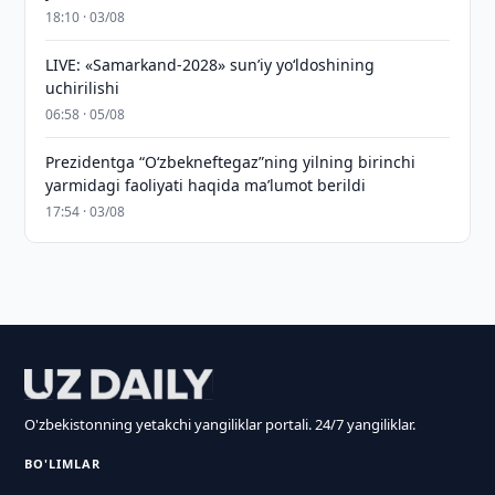
18:10 · 03/08
LIVE: «Samarkand-2028» sun’iy yo‘ldoshining
uchirilishi
06:58 · 05/08
Prezidentga “Oʻzbekneftegaz”ning yilning birinchi
yarmidagi faoliyati haqida maʼlumot berildi
17:54 · 03/08
O'zbekistonning yetakchi yangiliklar portali. 24/7 yangiliklar.
BO'LIMLAR