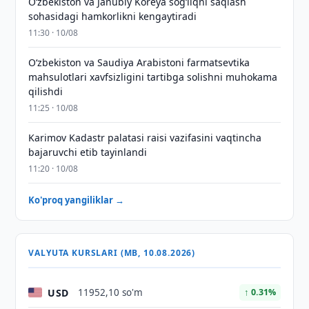
Oʻzbekiston va Janubiy Koreya sogʻliqni saqlash
sohasidagi hamkorlikni kengaytiradi
11:30 · 10/08
Oʻzbekiston va Saudiya Arabistoni farmatsevtika
mahsulotlari xavfsizligini tartibga solishni muhokama
qilishdi
11:25 · 10/08
Karimov Kadastr palatasi raisi vazifasini vaqtincha
bajaruvchi etib tayinlandi
11:20 · 10/08
Ko'proq yangiliklar →
VALYUTA KURSLARI (MB, 10.08.2026)
USD
11952,10 so'm
↑ 0.31%