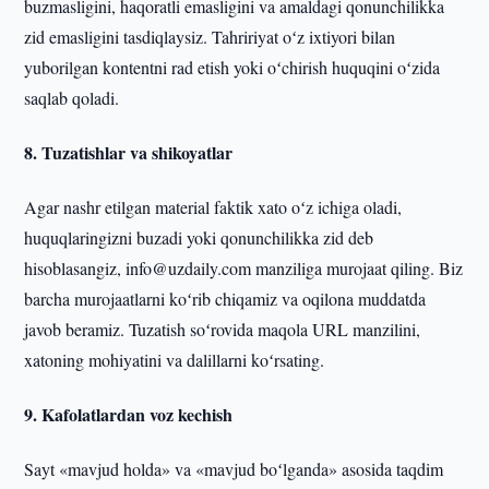
buzmasligini, haqoratli emasligini va amaldagi qonunchilikka
zid emasligini tasdiqlaysiz. Tahririyat oʻz ixtiyori bilan
yuborilgan kontentni rad etish yoki oʻchirish huquqini oʻzida
saqlab qoladi.
8. Tuzatishlar va shikoyatlar
Agar nashr etilgan material faktik xato oʻz ichiga oladi,
huquqlaringizni buzadi yoki qonunchilikka zid deb
hisoblasangiz, info@uzdaily.com manziliga murojaat qiling. Biz
barcha murojaatlarni koʻrib chiqamiz va oqilona muddatda
javob beramiz. Tuzatish soʻrovida maqola URL manzilini,
xatoning mohiyatini va dalillarni koʻrsating.
9. Kafolatlardan voz kechish
Sayt «mavjud holda» va «mavjud boʻlganda» asosida taqdim