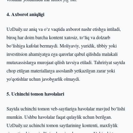
4. Axborot aniqligi
UzDaily.uz aniq va oʻz vaqtida axborot nashr etishga intiladi,
biroq har doim barcha kontent xatosiz, toʻliq va dolzarb
boʻlishiga kafolat bermaydi. Moliyaviy, yuridik, tibbiy yoki
investitsion ahamiyatga ega qarorlar qabul qilishda malakali
mutaxassislarga murojaat qilish tavsiya etiladi. Tahririyat saytda
chop etilgan materiallarga asoslanib yetkazilgan zarar yoki
yo'qotishlar uchun javobgarlik olmaydi.
5. Uchinchi tomon havolalari
Saytda uchinchi tomon veb-saytlariga havolalar mavjud boʻlishi
mumkin. Ushbu havolalar faqat qulaylik uchun berilgan.
UzDaily.uz uchinchi tomon saytlarining kontenti, maxfiylik