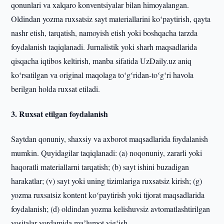
qonunlari va xalqaro konventsiyalar bilan himoyalangan.
Oldindan yozma ruxsatsiz sayt materiallarini koʻpaytirish, qayta
nashr etish, tarqatish, namoyish etish yoki boshqacha tarzda
foydalanish taqiqlanadi. Jurnalistik yoki sharh maqsadlarida
qisqacha iqtibos keltirish, manba sifatida UzDaily.uz aniq
koʻrsatilgan va original maqolaga toʻgʻridan-toʻgʻri havola
berilgan holda ruxsat etiladi.
3. Ruxsat etilgan foydalanish
Saytdan qonuniy, shaxsiy va axborot maqsadlarida foydalanish
mumkin. Quyidagilar taqiqlanadi: (a) noqonuniy, zararli yoki
haqoratli materiallarni tarqatish; (b) sayt ishini buzadigan
harakatlar; (v) sayt yoki uning tizimlariga ruxsatsiz kirish; (g)
yozma ruxsatsiz kontent koʻpaytirish yoki tijorat maqsadlarida
foydalanish; (d) oldindan yozma kelishuvsiz avtomatlashtirilgan
vositalar yordamida maʼlumot yigʻish.