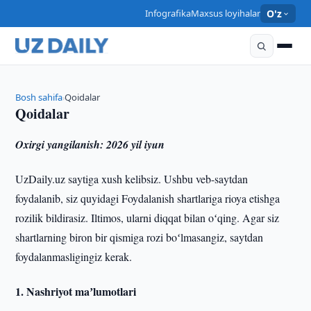
Infografika
Maxsus loyihalar
O'z
Bosh sahifa
Qoidalar
›
Qoidalar
Oxirgi yangilanish: 2026 yil iyun
UzDaily.uz saytiga xush kelibsiz. Ushbu veb-saytdan
foydalanib, siz quyidagi Foydalanish shartlariga rioya etishga
rozilik bildirasiz. Iltimos, ularni diqqat bilan oʻqing. Agar siz
shartlarning biron bir qismiga rozi boʻlmasangiz, saytdan
foydalanmasligingiz kerak.
1. Nashriyot maʼlumotlari