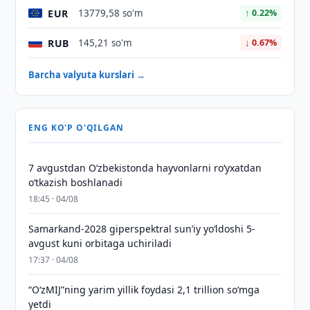
EUR
13779,58 so'm
↑ 0.22%
RUB
145,21 so'm
↓ 0.67%
Barcha valyuta kurslari →
ENG KO'P O'QILGAN
7 avgustdan O‘zbekistonda hayvonlarni ro‘yxatdan
o‘tkazish boshlanadi
18:45 · 04/08
Samarkand-2028 giperspektral sun’iy yo‘ldoshi 5-
avgust kuni orbitaga uchiriladi
17:37 · 04/08
“O‘zMIJ”ning yarim yillik foydasi 2,1 trillion so‘mga
yetdi