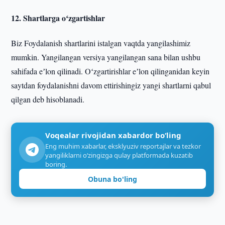
12. Shartlarga oʻzgartishlar
Biz Foydalanish shartlarini istalgan vaqtda yangilashimiz
mumkin. Yangilangan versiya yangilangan sana bilan ushbu
sahifada eʼlon qilinadi. Oʻzgartirishlar eʼlon qilinganidan keyin
saytdan foydalanishni davom ettirishingiz yangi shartlarni qabul
qilgan deb hisoblanadi.
Voqealar rivojidan xabardor bo‘ling
Eng muhim xabarlar, eksklyuziv reportajlar va tezkor
yangiliklarni o‘zingizga qulay platformada kuzatib
boring.
Obuna bo'ling