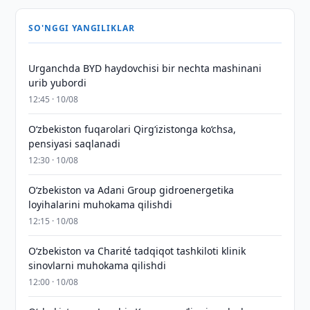
SO'NGGI YANGILIKLAR
Urganchda BYD haydovchisi bir nechta mashinani
urib yubordi
12:45 · 10/08
O‘zbekiston fuqarolari Qirg‘izistonga ko‘chsa,
pensiyasi saqlanadi
12:30 · 10/08
Oʻzbekiston va Adani Group gidroenergetika
loyihalarini muhokama qilishdi
12:15 · 10/08
Oʻzbekiston va Charité tadqiqot tashkiloti klinik
sinovlarni muhokama qilishdi
12:00 · 10/08