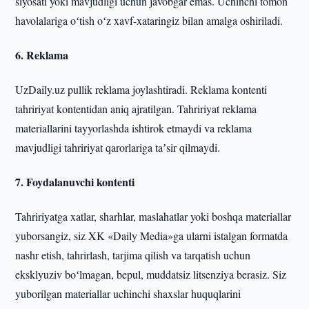
siyosati yoki mavjudligi uchun javobgar emas. Uchinchi tomon
havolalariga oʻtish oʻz xavf-xataringiz bilan amalga oshiriladi.
6. Reklama
UzDaily.uz pullik reklama joylashtiradi. Reklama kontenti
tahririyat kontentidan aniq ajratilgan. Tahririyat reklama
materiallarini tayyorlashda ishtirok etmaydi va reklama
mavjudligi tahririyat qarorlariga taʼsir qilmaydi.
7. Foydalanuvchi kontenti
Tahririyatga xatlar, sharhlar, maslahatlar yoki boshqa materiallar
yuborsangiz, siz XK «Daily Media»ga ularni istalgan formatda
nashr etish, tahrirlash, tarjima qilish va tarqatish uchun
eksklyuziv boʻlmagan, bepul, muddatsiz litsenziya berasiz. Siz
yuborilgan materiallar uchinchi shaxslar huquqlarini