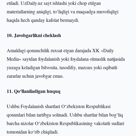
etiladi. UzDaily.uz sayt ishlashi yoki chop etilgan
materiallarning aniqligi, toʻliqligi va maqsadga muvofiqligi
haqida hech qanday kafolat bermaydi.
10. Javobgarlikni cheklash
Amaldagi qonunchilik ruxsat etgan darajada XK «Daily
Media» saytdan foydalanish yoki foydalana olmaslik natijasida
yuzaga keladigan bilvosita, tasodifiy, maxsus yoki oqibatli
zararlar uchun javobgar emas.
11. Qoʻllaniladigan huquq
Ushbu Foydalanish shartlari Oʻzbekiston Respublikasi
qonunlari bilan tartibga solinadi. Ushbu shartlar bilan bogʻliq
barcha nizolar Oʻzbekiston Respublikasining vakolatli sudlari
tomonidan koʻrib chiqiladi.