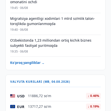
omonatini ochdi
19:45 · 06/08
Migratsiya agentligi xodimlari 1 mlrd so‘mlik talon-
torojlikda gumonlanmoqda
19:40 · 06/08
O‘zbekistonda 1,23 milliondan ortiq kichik biznes
subyekti faoliyat yuritmoqda
19:35 · 06/08
Ko'proq yangiliklar →
VALYUTA KURSLARI (MB, 06.08.2026)
USD
11886,72 so'm
↓ 0.46%
EUR
13717,27 so'm
↓ 0.19%