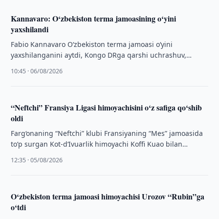
Kannavaro: O‘zbekiston terma jamoasining o‘yini
yaxshilandi
Fabio Kannavaro O‘zbekiston terma jamoasi o‘yini
yaxshilanganini aytdi, Kongo DRga qarshi uchrashuv,
maoshi va futbolchilar muloqoti haqida fikr bildirdi.
10:45 · 06/08/2026
“Neftchi” Fransiya Ligasi himoyachisini o‘z safiga qo‘shib
oldi
Farg‘onaning “Neftchi” klubi Fransiyaning “Mes” jamoasida
to‘p surgan Kot-d‘Ivuarlik himoyachi Koffi Kuao bilan
shartnoma imzoladi.
12:35 · 05/08/2026
O‘zbekiston terma jamoasi himoyachisi Urozov “Rubin”ga
o‘tdi