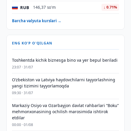
RUB
146,37 so'm
↓ 0.71%
Barcha valyuta kurslari →
ENG KO'P O'QILGAN
Toshkentda kichik biznesga bino va yer bepul beriladi
23:07 · 31/07
Oʻzbekiston va Latviya haydovchilarni tayyorlashning
yangi tizimini tayyorlamoqda
09:30 · 31/07
Markaziy Osiyo va Ozarbayjon davlat rahbarlari “Boku”
mehmonxonasining ochilish marosimida ishtirok
etdilar
00:00 · 01/08