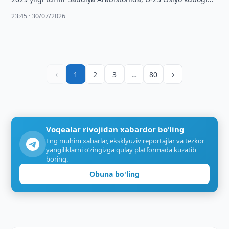
esa Yaponiyada o‘tadi.
23:45 · 30/07/2026
‹
›
1
2
3
…
80
Voqealar rivojidan xabardor bo‘ling
Eng muhim xabarlar, eksklyuziv reportajlar va tezkor
yangiliklarni o‘zingizga qulay platformada kuzatib
boring.
Obuna bo'ling