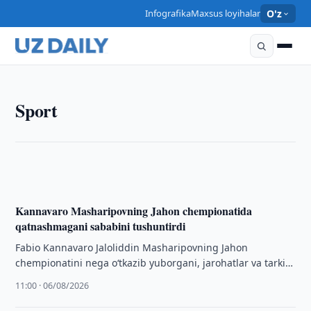
Infografika
Maxsus loyihalar
O'z
SPORT
Sport
Kannavaro 4 mln yevro maosh haqidagi mish-
mishlarni rad etdi
11:15 · 06/08/2026
Kannavaro Masharipovning Jahon chempionatida
qatnashmagani sababini tushuntirdi
Fabio Kannavaro Jaloliddin Masharipovning Jahon
chempionatini nega o‘tkazib yuborgani, jarohatlar va tarkib
tanlovi haqida fikr bildirdi.
11:00 · 06/08/2026