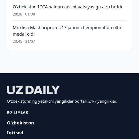
O‘zbekiston ICCA xalqaro assotsiatsiyasiga aʼzo bo‘ldi
20:38 · 01/08
Muxlisa Masharipova U17 jahon chempionatida oltin
medal oldi
23:45 · 31/07
O'zbekistonning yetakchi yangiliklar portali. 24/7 yangiliklar.
BO'LIMLAR
O‘zbekiston
Iqtisod