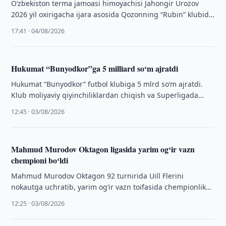
O‘zbekiston terma jamoasi himoyachisi Jahongir Urozov
2026 yil oxirigacha ijara asosida Qozonning “Rubin” klubida
faoliyat olib boradi.
17:41 · 04/08/2026
Hukumat “Bunyodkor”ga 5 milliard so‘m ajratdi
Hukumat “Bunyodkor” futbol klubiga 5 mlrd so‘m ajratdi.
Klub moliyaviy qiyinchiliklardan chiqish va Superligada
ishtirokni davom ettirishga tayyorlanmoqda.
12:45 · 03/08/2026
Mahmud Murodov Oktagon ligasida yarim og‘ir vazn
chempioni bo‘ldi
Mahmud Murodov Oktagon 92 turnirida Uill Flerini
nokautga uchratib, yarim og‘ir vazn toifasida chempionlik
kamarini qo‘lga kiritdi.
12:25 · 03/08/2026