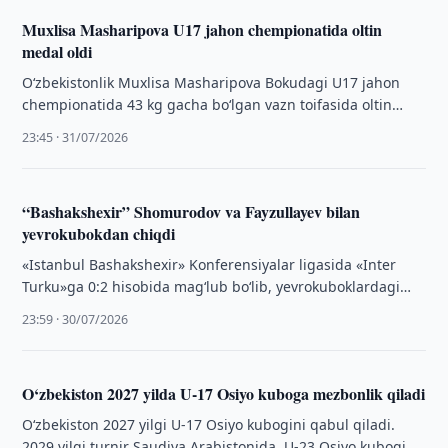
Muxlisa Masharipova U17 jahon chempionatida oltin
medal oldi
O‘zbekistonlik Muxlisa Masharipova Bokudagi U17 jahon
chempionatida 43 kg gacha bo‘lgan vazn toifasida oltin
medalni qo‘lga kiritdi.
23:45 · 31/07/2026
“Bashakshexir” Shomurodov va Fayzullayev bilan
yevrokubokdan chiqdi
«Istanbul Bashakshexir» Konferensiyalar ligasida «Inter
Turku»ga 0:2 hisobida mag‘lub bo‘lib, yevrokuboklardagi
ishtirokini yakunladi.
23:59 · 30/07/2026
O‘zbekiston 2027 yilda U-17 Osiyo kuboga mezbonlik qiladi
O‘zbekiston 2027 yilgi U-17 Osiyo kubogini qabul qiladi.
2029 yilgi turnir Saudiya Arabistonida, U-23 Osiyo kubogi