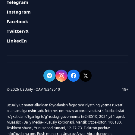
Telegram
Instagram
Facebook
Twitter/X
LinkedIn
© 2026 UzDaily · OAV №248510
18+
UzDaily.uz materiallaridan foydalanish faqat tahririyatning yozma ruxsati
bilan amalga oshiriladi. Internet-ommaviy axborot vositasi sifatida davlat
roʻyxatidan oʻtganligi toʻgʻrisidagi guvohnoma №248510, 2024 yil 1 aprel.
Muassis: «Daily Media» xususiy korxonasi. Manzil: Oʻzbekiston, 100180,
Toshkent shahri, Yunusobod tumani, 12-27-73. Elektron pochta:
info@uzdaily.com. Bosh muharrir: Umarov Anvar Abrardjanovich.