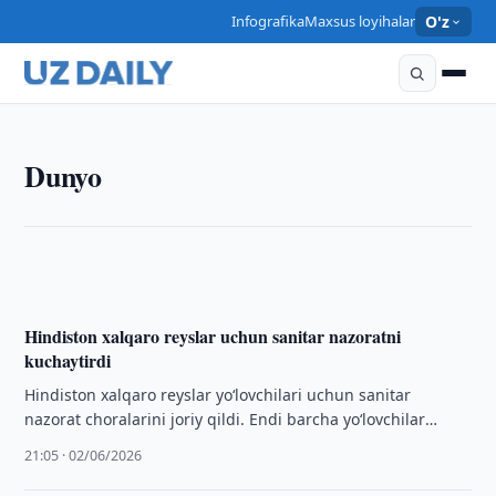
Infografika
Maxsus loyihalar
O'z
DUNYO
Dunyo
Venesuelada zilzila qurbonlari soni 3,3 mingdan oshdi
10:45 · 06/07/2026
Hindiston xalqaro reyslar uchun sanitar nazoratni
kuchaytirdi
Hindiston xalqaro reyslar yo‘lovchilari uchun sanitar
nazorat choralarini joriy qildi. Endi barcha yo‘lovchilar
maxsus deklaratsiyani to‘ldirishi shart.
21:05 · 02/06/2026