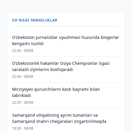
SO'NGGI YANGILIKLAR
O‘zbekiston Jurnalistlar uyushmasi huzurida blogerlar
kengashi tuzildi
22:45 · 08/08
O‘zbekistonlik hakamlar Osiyo Chempionlar ligasi
saralash o‘yinlarini boshqaradi
22:40 · 08/08
Mirziyoyev quruvchilarni kasb bayrami bilan
tabrikladi
22:35 · 08/08
Samarqand viloyatining ayrim tumanlari va
Samarqand shahri chegaralari oʻzgartirilmoqda
18:30 · 08/08