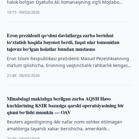
halok bo‘lgan Oyatullo Ali Xomanaiyning o‘g‘li Mojtabo
Xomanaiy Islom Respublikasining uchinchi oliy …
10:15 · 09/03/2026
Eron prezidenti qo‘shni davlatlarga zarba berishni
to‘xtatish haqida bayonot berdi, faqat ular tomonidan
tajovuz bo‘lgan holatlar bundan mustasno
Eron Islom Respublikasi prezidenti Masud Pezeshkianning
maʼlum qilishicha, Eronning vaqtinchalik rahbarlik kengashi
qo‘shni davlatlarga qarshi zarbalarni to‘xtatish to‘g‘risida
21:46 · 08/03/2026
qaror qabul …
Minabdagi maktabga berilgan zarba AQSH Havo
kuchlarining KSIR bazasiga qarshi operatsiyasining bir
qismi bo‘lishi mumkin — OAV
Reuters agentligining ikki nafar nomi oshkor etilmagan
amaldorga tayanib xabar berishicha, amerikalik
tergovchilar Eron janubidagi boshlang‘ich maktabga
21:39 · 08/03/2026