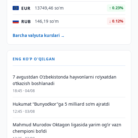
EUR
13749,46 so'm
↑ 0.23%
RUB
146,19 so'm
↓ 0.12%
Barcha valyuta kurslari →
ENG KO'P O'QILGAN
7 avgustdan O‘zbekistonda hayvonlarni ro‘yxatdan
o‘tkazish boshlanadi
18:45 · 04/08
Hukumat “Bunyodkor”ga 5 milliard so‘m ajratdi
12:45 · 03/08
Mahmud Murodov Oktagon ligasida yarim og‘ir vazn
chempioni bo‘ldi