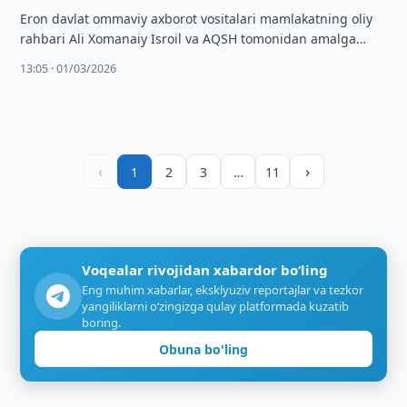
Eron davlat ommaviy axborot vositalari mamlakatning oliy
rahbari Ali Xomanaiy Isroil va AQSH tomonidan amalga
oshirilgan hujumlar natijasida halok bo‘lgani …
13:05 · 01/03/2026
‹
›
1
2
3
…
11
Voqealar rivojidan xabardor bo‘ling
Eng muhim xabarlar, eksklyuziv reportajlar va tezkor
yangiliklarni o‘zingizga qulay platformada kuzatib
boring.
Obuna bo'ling