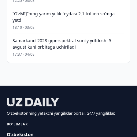
12:25 · 03/08
“O‘zMIJ”ning yarim yillik foydasi 2,1 trillion so‘mga
yetdi
18:10 · 03/08
Samarkand-2028 giperspektral sun’iy yo‘ldoshi 5-
avgust kuni orbitaga uchiriladi
17:37 · 04/08
O'zbekistonning yetakchi yangiliklar portali. 24/7 yangiliklar.
BO'LIMLAR
O‘zbekiston