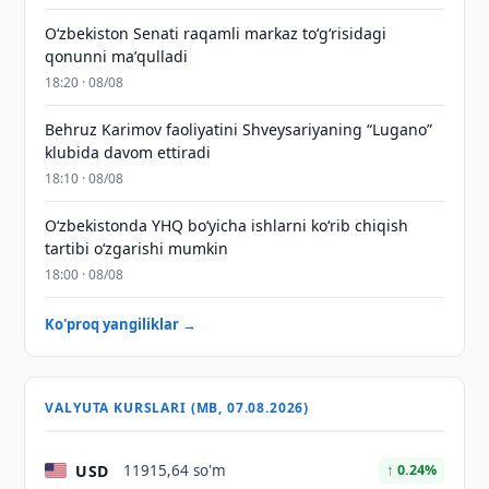
Oʻzbekiston Senati raqamli markaz toʻgʻrisidagi
qonunni maʼqulladi
18:20 · 08/08
Behruz Karimov faoliyatini Shveysariyaning “Lugano”
klubida davom ettiradi
18:10 · 08/08
O‘zbekistonda YHQ bo‘yicha ishlarni ko‘rib chiqish
tartibi o‘zgarishi mumkin
18:00 · 08/08
Ko'proq yangiliklar →
VALYUTA KURSLARI (MB, 07.08.2026)
USD
11915,64 so'm
↑ 0.24%