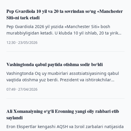
Pep Gvardiola 10 yil va 20 ta sovrindan so‘ng «Manchester
Siti»ni tark etadi
Pep Gvardiola 2026 yil yozida «Manchester Siti» bosh
murabbiyligidan ketadi. U klubda 10 yil ishlab, 20 ta yirik
sovrinni qo‘lga …
12:30 · 23/05/2026
Vashingtonda qabul paytida otishma sodir bo‘ldi
Vashingtonda Oq uy muxbirlari assotsiatsiyasining qabul
vaqtida otishma yuz berdi. Prezident va ishtirokchilar
evakuatsiya qilindi, gumonlanuvchi ushlandi.
07:49 · 27/04/2026
Ali Xomanaiyning o‘g‘li Eronning yangi oliy rahbari etib
saylandi
Eron Ekspertlar kengashi AQSH va Isroil zarbalari natijasida