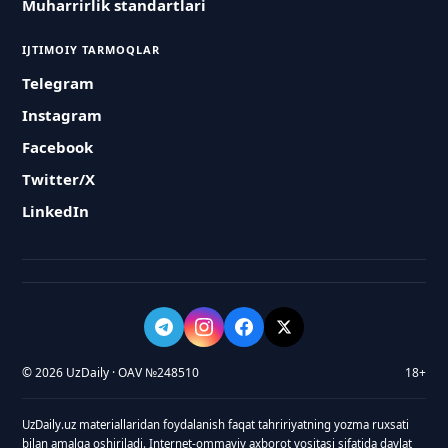
Muharrirlik standartlari
IJTIMOIY TARMOQLAR
Telegram
Instagram
Facebook
Twitter/X
LinkedIn
© 2026 UzDaily · OAV №248510
18+
UzDaily.uz materiallaridan foydalanish faqat tahririyatning yozma ruxsati
bilan amalga oshiriladi. Internet-ommaviy axborot vositasi sifatida davlat