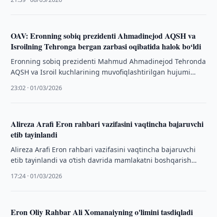
berilgan zarba AQSH …
OAV: Eronning sobiq prezidenti Ahmadinejod AQSH va
Isroilning Tehronga bergan zarbasi oqibatida halok bo‘ldi
Eronning sobiq prezidenti Mahmud Ahmadinejod Tehronda
AQSH va Isroil kuchlarining muvofiqlashtirilgan hujumi
natijasida halok bo‘lgan. Bu haqda Eronning ILNA axborot
23:02 · 01/03/2026
…
Alireza Arafi Eron rahbari vazifasini vaqtincha bajaruvchi
etib tayinlandi
Alireza Arafi Eron rahbari vazifasini vaqtincha bajaruvchi
etib tayinlandi va o‘tish davrida mamlakatni boshqarish
vazifasi yuklatilgan boshqaruv kengashiga qo‘shildi, deb …
17:24 · 01/03/2026
Eron Oliy Rahbar Ali Xomanaiyning o'limini tasdiqladi