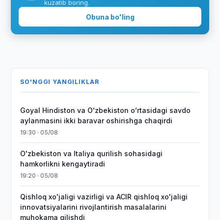
kuzatib boring.
Obuna bo'ling
SO'NGGI YANGILIKLAR
Goyal Hindiston va Oʻzbekiston oʻrtasidagi savdo
aylanmasini ikki baravar oshirishga chaqirdi
19:30 · 05/08
O'zbekiston va Italiya qurilish sohasidagi
hamkorlikni kengaytiradi
19:20 · 05/08
Qishloq xo'jaligi vazirligi va ACIR qishloq xo'jaligi
innovatsiyalarini rivojlantirish masalalarini
muhokama qilishdi