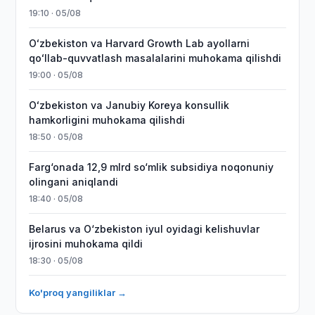
19:10 · 05/08
Oʻzbekiston va Harvard Growth Lab ayollarni
qoʻllab-quvvatlash masalalarini muhokama qilishdi
19:00 · 05/08
Oʻzbekiston va Janubiy Koreya konsullik
hamkorligini muhokama qilishdi
18:50 · 05/08
Farg‘onada 12,9 mlrd so‘mlik subsidiya noqonuniy
olingani aniqlandi
18:40 · 05/08
Belarus va O‘zbekiston iyul oyidagi kelishuvlar
ijrosini muhokama qildi
18:30 · 05/08
Ko'proq yangiliklar →