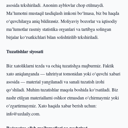
asosida tekshiriladi. Anonim ayblovlar chop etilmaydi.
Maʼlumotni mustaqil tasdiqlash imkoni boʻlmasa, biz bu haqda
oʻquvchilarga aniq bildirамiz. Moliyaviy bozorlar va iqtisodiy
maʼlumotlar rasmiy statistika organlari va tartibga solingan
birjalar koʻrsatkichlari bilan solishtirilib tekshiriladi.
Tuzatishlar siyosati
Biz xatoliklarni tezda va ochiq tuzatishga majburmiz. Faktik
xato aniqlanganda — tahririyat tomonidan yoki oʻquvchi xabari
asosida — material yangilanadi va sanali tuzatish izohi
qoʻshiladi. Muhim tuzatishlar maqola boshida koʻrsatiladi. Biz
nashr etilgan materiallarni oshkor etmasdan oʻchirmaymiz yoki
oʻzgartirmaymiz. Xato haqida xabar berish uchun:
info@uzdaily.com.
Roʻyxatga olish maʼlumotlari va nashriyot