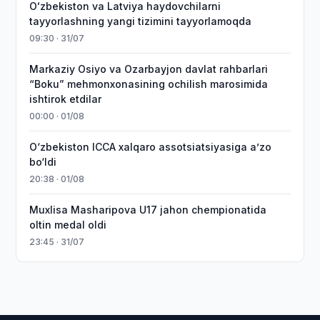
Oʻzbekiston va Latviya haydovchilarni
tayyorlashning yangi tizimini tayyorlamoqda
09:30 · 31/07
Markaziy Osiyo va Ozarbayjon davlat rahbarlari
“Boku” mehmonxonasining ochilish marosimida
ishtirok etdilar
00:00 · 01/08
O‘zbekiston ICCA xalqaro assotsiatsiyasiga aʼzo
bo‘ldi
20:38 · 01/08
Muxlisa Masharipova U17 jahon chempionatida
oltin medal oldi
23:45 · 31/07