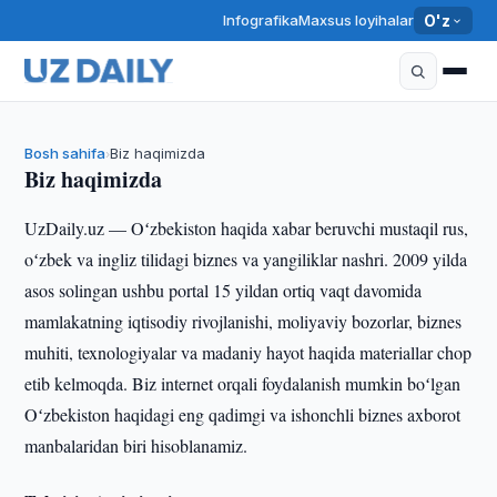
Infografika
Maxsus loyihalar
O'z
Bosh sahifa
Biz haqimizda
›
Biz haqimizda
UzDaily.uz — Oʻzbekiston haqida xabar beruvchi mustaqil rus,
oʻzbek va ingliz tilidagi biznes va yangiliklar nashri. 2009 yilda
asos solingan ushbu portal 15 yildan ortiq vaqt davomida
mamlakatning iqtisodiy rivojlanishi, moliyaviy bozorlar, biznes
muhiti, texnologiyalar va madaniy hayot haqida materiallar chop
etib kelmoqda. Biz internet orqali foydalanish mumkin boʻlgan
Oʻzbekiston haqidagi eng qadimgi va ishonchli biznes axborot
manbalaridan biri hisoblanamiz.