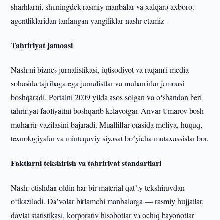
sharhlarni, shuningdek rasmiy manbalar va xalqaro axborot
agentliklaridan tanlangan yangiliklar nashr etamiz.
Tahririyat jamoasi
Nashrni biznes jurnalistikasi, iqtisodiyot va raqamli media
sohasida tajribaga ega jurnalistlar va muharrirlar jamoasi
boshqaradi. Portalni 2009 yilda asos solgan va oʻshandan beri
tahririyat faoliyatini boshqarib kelayotgan Anvar Umarov bosh
muharrir vazifasini bajaradi. Mualliflar orasida moliya, huquq,
texnologiyalar va mintaqaviy siyosat boʻyicha mutaxassislar bor.
Faktlarni tekshirish va tahririyat standartlari
Nashr etishdan oldin har bir material qatʼiy tekshiruvdan
oʻtkaziladi. Daʼvolar birlamchi manbalarga — rasmiy hujjatlar,
davlat statistikasi, korporativ hisobotlar va ochiq bayonotlar