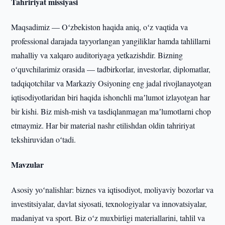
Tahririyat missiyasi
Maqsadimiz — Oʻzbekiston haqida aniq, oʻz vaqtida va
professional darajada tayyorlangan yangiliklar hamda tahlillarni
mahalliy va xalqaro auditoriyaga yetkazishdir. Bizning
oʻquvchilarimiz orasida — tadbirkorlar, investorlar, diplomatlar,
tadqiqotchilar va Markaziy Osiyoning eng jadal rivojlanayotgan
iqtisodiyotlaridan biri haqida ishonchli maʼlumot izlayotgan har
bir kishi. Biz mish-mish va tasdiqlanmagan maʼlumotlarni chop
etmaymiz. Har bir material nashr etilishdan oldin tahririyat
tekshiruvidan oʻtadi.
Mavzular
Asosiy yoʻnalishlar: biznes va iqtisodiyot, moliyaviy bozorlar va
investitsiyalar, davlat siyosati, texnologiyalar va innovatsiyalar,
madaniyat va sport. Biz oʻz muxbirligi materiallarini, tahlil va