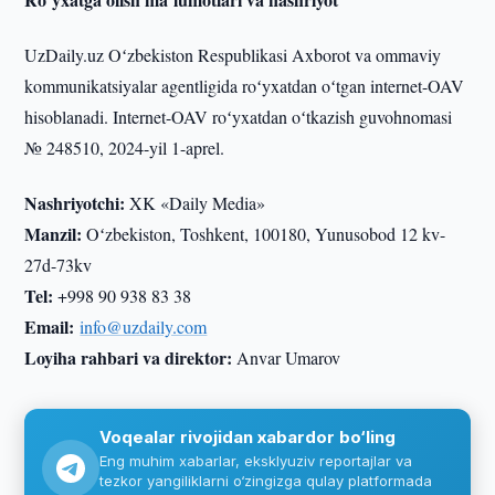
UzDaily.uz Oʻzbekiston Respublikasi Axborot va ommaviy
kommunikatsiyalar agentligida roʻyxatdan oʻtgan internet-OAV
hisoblanadi. Internet-OAV roʻyxatdan oʻtkazish guvohnomasi
№ 248510, 2024-yil 1-aprel.
Nashriyotchi:
XK «Daily Media»
Manzil:
Oʻzbekiston, Toshkent, 100180, Yunusobod 12 kv-
27d-73kv
Tel:
+998 90 938 83 38
Email:
info@uzdaily.com
Loyiha rahbari va direktor:
Anvar Umarov
Voqealar rivojidan xabardor bo‘ling
Eng muhim xabarlar, eksklyuziv reportajlar va
tezkor yangiliklarni o‘zingizga qulay platformada