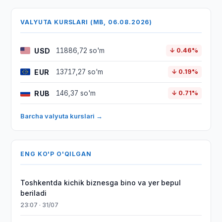
VALYUTA KURSLARI (MB, 06.08.2026)
USD
11886,72 so'm
↓ 0.46%
EUR
13717,27 so'm
↓ 0.19%
RUB
146,37 so'm
↓ 0.71%
Barcha valyuta kurslari →
ENG KO'P O'QILGAN
Toshkentda kichik biznesga bino va yer bepul
beriladi
23:07 · 31/07