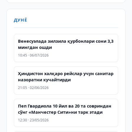
ДУНЁ
Венесуэлада зилзила қурбонлари сони 3,3
мингдан ошди
10:45 · 06/07/2026
Ҳиндистон халқаро рейслар учун санитар
назоратни кучайтирди
21:05 · 02/06/2026
Пеп Гвардиола 10 йил ва 20 та совриндан
сўнг «Манчестер Сити»ни тарк этади
12:30 · 23/05/2026