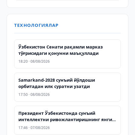
ТЕХНОЛОГИЯЛАР
Ўзбекистон Сенати рақамли марказ
тўғрисидаги қонунни маъқуллади
18:20 · 08/08/2026
Samarkand-2028 сунъий йўлдоши
орбитадан илк суратни узатди
17:50 · 08/08/2026
Президент Ўзбекистонда сунъий
интеллектни ривожлантиришнинг янги
устувор йўналишларини белгилаб берди
17:46 · 07/08/2026