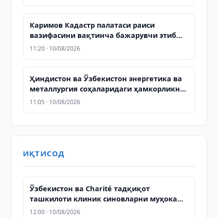
Каримов Кадастр палатаси раиси
вазифасини вақтинча бажарувчи этиб
тайинланди
11:20 · 10/08/2026
Ҳиндистон ва Ўзбекистон энергетика ва
металлургия соҳаларидаги ҳамкорликни
кенгайтиради
11:05 · 10/08/2026
ИҚТИСОД
Ўзбекистон ва Charité тадқиқот
ташкилоти клиник синовларни муҳокама
қилишди
12:00 · 10/08/2026