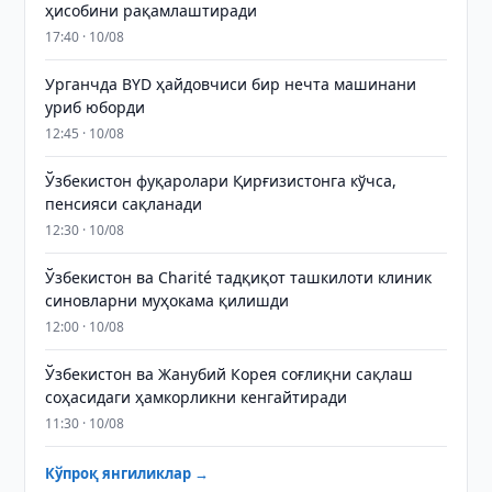
ҳисобини рақамлаштиради
17:40 · 10/08
Урганчда BYD ҳайдовчиси бир нечта машинани
уриб юборди
12:45 · 10/08
Ўзбекистон фуқаролари Қирғизистонга кўчса,
пенсияси сақланади
12:30 · 10/08
Ўзбекистон ва Charité тадқиқот ташкилоти клиник
синовларни муҳокама қилишди
12:00 · 10/08
Ўзбекистон ва Жанубий Корея соғлиқни сақлаш
соҳасидаги ҳамкорликни кенгайтиради
11:30 · 10/08
Кўпроқ янгиликлар →