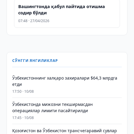
Вашингтонда қабул пайтида отишма
содир бўлди
07:48 · 27/04/2026
СЎНГГИ ЯНГИЛИКЛАР
Ўзбекистоннинг халқаро захиралари $64,3 млрдга
етди
17:50 · 10/08
Ўзбекистонда мижозни текширмасдан
операциялар лимити пасайтирилди
17:45 · 10/08
Қозоғистон ва Ўзбекистон трансчегаравий сувлар