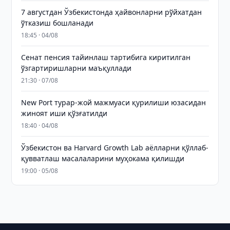
7 августдан Ўзбекистонда ҳайвонларни рўйхатдан
ўтказиш бошланади
18:45 · 04/08
Сенат пенсия тайинлаш тартибига киритилган
ўзгартиришларни маъқуллади
21:30 · 07/08
New Port турар-жой мажмуаси қурилиши юзасидан
жиноят иши қўзғатилди
18:40 · 04/08
Ўзбекистон ва Harvard Growth Lab аёлларни қўллаб-
қувватлаш масалаларини муҳокама қилишди
19:00 · 05/08