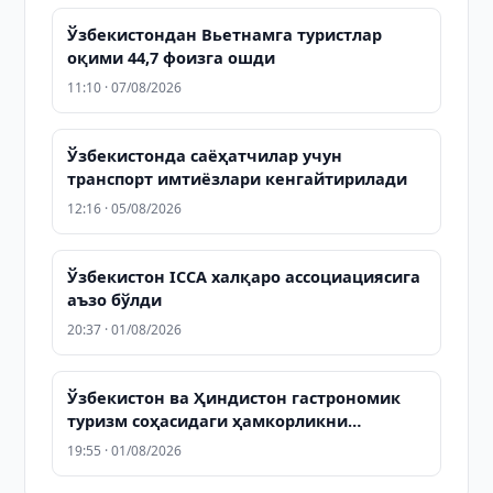
Ўзбекистондан Вьетнамга туристлар
оқими 44,7 фоизга ошди
11:10 · 07/08/2026
Ўзбекистонда саёҳатчилар учун
транспорт имтиёзлари кенгайтирилади
12:16 · 05/08/2026
Ўзбекистон ICCA халқаро ассоциациясига
аъзо бўлди
20:37 · 01/08/2026
Ўзбекистон ва Ҳиндистон гастрономик
туризм соҳасидаги ҳамкорликни
кенгайтирмоқда
19:55 · 01/08/2026