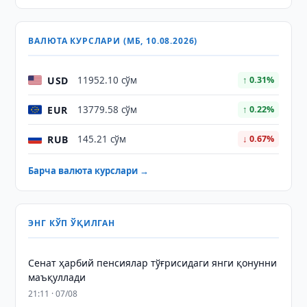
ВАЛЮТА КУРСЛАРИ (МБ, 10.08.2026)
USD
11952.10 сўм
↑ 0.31%
EUR
13779.58 сўм
↑ 0.22%
RUB
145.21 сўм
↓ 0.67%
Барча валюта курслари →
ЭНГ КЎП ЎҚИЛГАН
Сенат ҳарбий пенсиялар тўғрисидаги янги қонунни
маъқуллади
21:11 · 07/08