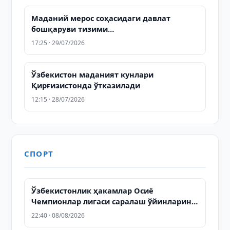
Маданий мерос соҳасидаги давлат
бошқаруви тизими
такомиллаштирилади
17:25 · 29/07/2026
Ўзбекистон маданият кунлари
Қирғизистонда ўтказилади
12:15 · 28/07/2026
СПОРТ
Ўзбекистонлик ҳакамлар Осиё
Чемпионлар лигаси саралаш ўйинларини
бошқаради
22:40 · 08/08/2026