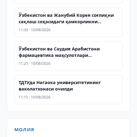
Ўзбекистон ва Жанубий Корея соғлиқни
сақлаш соҳасидаги ҳамкорликни
кенгайтиради
11:30 · 10/08/2026
Ўзбекистон ва Саудия Арабистони
фармацевтика маҳсулотлари
хавфсизлигини тартибга солишни
11:25 · 10/08/2026
муҳокама қилишди
ТДТУда Нагаока университетининг
ваколатхонаси очилди
11:15 · 10/08/2026
МОЛИЯ