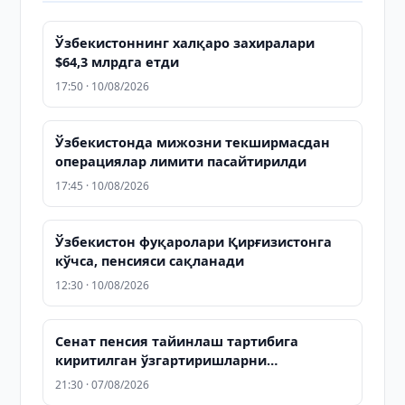
Ўзбекистоннинг халқаро захиралари
$64,3 млрдга етди
17:50 · 10/08/2026
Ўзбекистонда мижозни текширмасдан
операциялар лимити пасайтирилди
17:45 · 10/08/2026
Ўзбекистон фуқаролари Қирғизистонга
кўчса, пенсияси сақланади
12:30 · 10/08/2026
Сенат пенсия тайинлаш тартибига
киритилган ўзгартиришларни
маъқуллади
21:30 · 07/08/2026