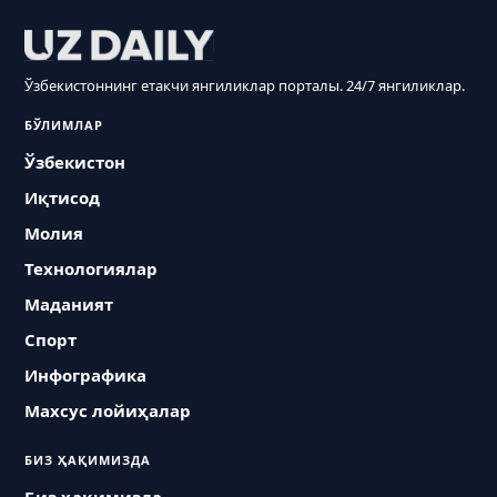
Ўзбекистоннинг етакчи янгиликлар порталы. 24/7 янгиликлар.
БЎЛИМЛАР
Ўзбекистон
Иқтисод
Молия
Технологиялар
Маданият
Спорт
Инфографика
Махсус лойиҳалар
БИЗ ҲАҚИМИЗДА