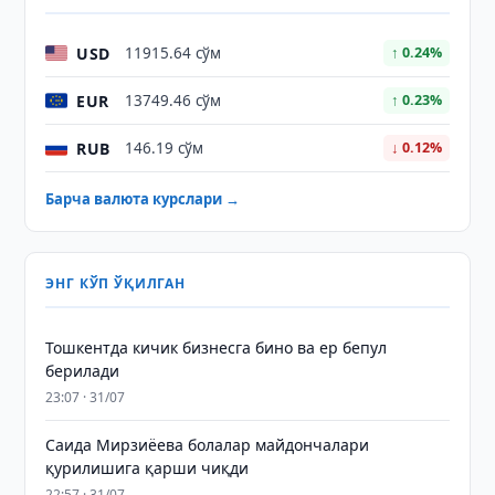
USD
11915.64 сўм
↑ 0.24%
EUR
13749.46 сўм
↑ 0.23%
RUB
146.19 сўм
↓ 0.12%
Барча валюта курслари →
ЭНГ КЎП ЎҚИЛГАН
Тошкентда кичик бизнесга бино ва ер бепул
берилади
23:07 · 31/07
Саида Мирзиёева болалар майдончалари
қурилишига қарши чиқди
22:57 · 31/07