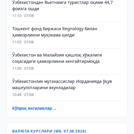
Ўзбекистондан Вьетнамга туристлар оқими 44,7
фоизга ошди
11:10 · 07/08
Тошкент фонд биржаси Regnology билан
ҳамкорликни муҳокама қилди
11:05 · 07/08
Ўзбекистон ва Малайзия қишлоқ хўжалиги
соҳасидаги ҳамкорликни кенгайтирмоқда
11:00 · 07/08
Ўзбекистонлик мутахассислар Иорданияда ўқув
машғулотларини якунладилар
10:48 · 07/08
Кўпроқ янгиликлар →
ВАЛЮТА КУРСЛАРИ (МБ, 07.08.2026)