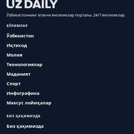
Ўзбекистоннинг етакчи янгиликлар порталы. 24/7 янгиликлар.
БЎЛИМЛАР
Ўзбекистон
Иқтисод
Молия
Технологиялар
Маданият
Спорт
Инфографика
Махсус лойиҳалар
БИЗ ҲАҚИМИЗДА
Биз ҳақимизда