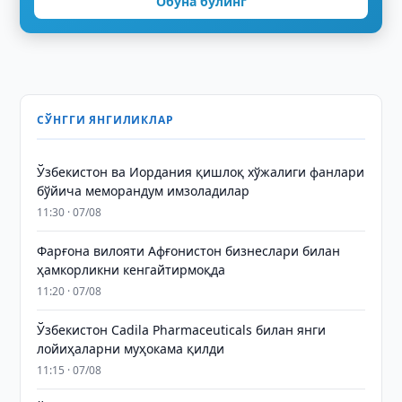
Обуна бўлинг
СЎНГГИ ЯНГИЛИКЛАР
Ўзбекистон ва Иордания қишлоқ хўжалиги фанлари
бўйича меморандум имзоладилар
11:30 · 07/08
Фарғона вилояти Афғонистон бизнеслари билан
ҳамкорликни кенгайтирмоқда
11:20 · 07/08
Ўзбекистон Cadila Pharmaceuticals билан янги
лойиҳаларни муҳокама қилди
11:15 · 07/08