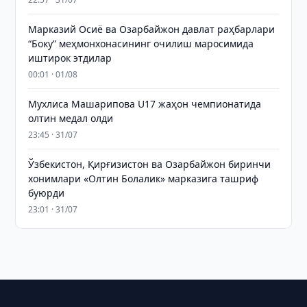
Марказий Осиё ва Озарбайжон давлат раҳбарлари
“Боку” меҳмонхонасининг очилиш маросимида
иштирок этдилар
00:01 · 01/08
Мухлиса Машарипова U17 жаҳон чемпионатида
олтин медал олди
23:45 · 31/07
Ўзбекистон, Қирғизистон ва Озарбайжон биринчи
хонимлари «Олтин Болалик» марказига ташриф
буюрди
23:01 · 31/07