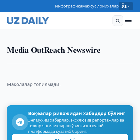
Инфографика
Махсус лойиҳалар
Ўз
Media OutReach Newswire
Мақолалар топилмади.
Воқеалар ривожидан хабардор бўлинг
Энг муҳим хабарлар, эксклюзив репортажлар ва
тезкор янгиликларни ўзингизга қулай
платформада кузатиб боринг.