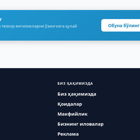
г
Обуна бўлинг
 тезкор янгиликларни ўзингизга қулай
БИЗ ҲАҚИМИЗДА
Биз ҳақимизда
Қоидалар
Макфийлик
Бизнинг иловалар
Реклама