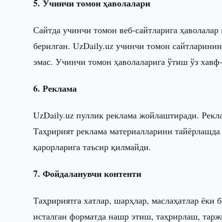
5. Учинчи томон ҳаволалари
Сайтда учинчи томон веб-сайтларига ҳаволалар
берилган. UzDaily.uz учинчи томон сайтларини
эмас. Учинчи томон ҳаволаларига ўтиш ўз хавф
6. Реклама
UzDaily.uz пуллик реклама жойлаштиради. Рекл
Таҳририят реклама материалларини тайёрлашда
қарорларига таъсир қилмайди.
7. Фойдаланувчи контенти
Таҳририятга хатлар, шарҳлар, маслаҳатлар ёки 
исталган форматда нашр этиш, таҳрирлаш, тарж