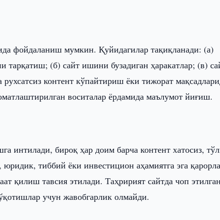
ида фойдаланиш мумкин. Қуйидагилар тақиқланади: (а)
 тарқатиш; (б) сайт ишини бузадиган ҳаракатлар; (в) са
ма рухсатсиз контент кўпайтириш ёки тижорат мақсадлари
томатлаштирилган воситалар ёрдамида маълумот йиғиш.
шга интилади, бироқ ҳар доим барча контент хатосиз, тўл
 юридик, тиббий ёки инвестицион аҳамиятга эга қарорл
аат қилиш тавсия этилади. Таҳририят сайтда чоп этилга
йўқотишлар учун жавобгарлик олмайди.