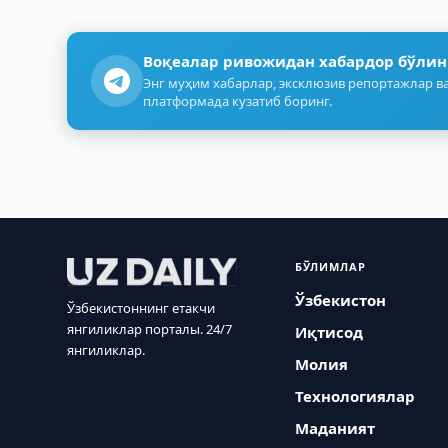
Воқеалар ривожидан хабардор бўлин
Энг муҳим хабарлар, эксклюзив репортажлар ва
платформада кузатиб боринг.
БЎЛИМЛАР
Ўзбекистон
Ўзбекистоннинг етакчи
янгиликлар порталы. 24/7
Иқтисод
янгиликлар.
Молия
Технологиялар
Маданият