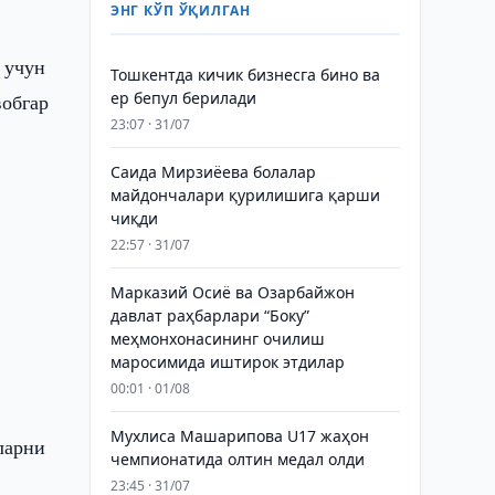
ЭНГ КЎП ЎҚИЛГАН
 учун
Тошкентда кичик бизнесга бино ва
ер бепул берилади
вобгар
23:07 · 31/07
Саида Мирзиёева болалар
майдончалари қурилишига қарши
чиқди
22:57 · 31/07
Марказий Осиё ва Озарбайжон
давлат раҳбарлари “Боку”
меҳмонхонасининг очилиш
маросимида иштирок этдилар
00:01 · 01/08
Мухлиса Машарипова U17 жаҳон
ларни
чемпионатида олтин медал олди
,
23:45 · 31/07