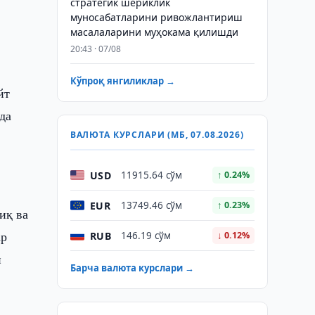
стратегик шериклик
муносабатларини ривожлантириш
масалаларини муҳокама қилишди
20:43 · 07/08
Кўпроқ янгиликлар →
йт
да
ВАЛЮТА КУРСЛАРИ (МБ, 07.08.2026)
USD
11915.64 сўм
↑ 0.24%
EUR
13749.46 сўм
↑ 0.23%
иқ ва
ар
RUB
146.19 сўм
↓ 0.12%
н
Барча валюта курслари →