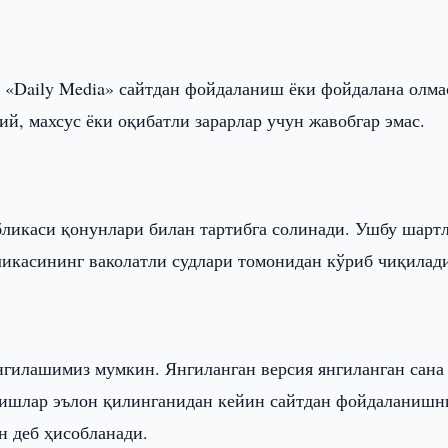
 «Daily Media» сайтдан фойдаланиш ёки фойдалана олма
ий, махсус ёки оқибатли зарарлар учун жавобгар эмас.
икаси қонунлари билан тартибга солинади. Ушбу шарт
ликасининг ваколатли судлари томонидан кўриб чиқилад
нгилашимиз мумкин. Янгиланган версия янгиланган сана
ришлар эълон қилинганидан кейин сайтдан фойдаланишн
н деб ҳисобланади.