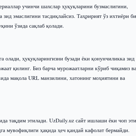
териаллар учинчи шахслар ҳуқуқларини бузмаслигини,
а зид эмаслигини тасдиқлайсиз. Таҳририят ўз ихтиёри б
қини ўзида сақлаб қолади.
га олади, ҳуқуқларингизни бузади ёки қонунчиликка зид
ожаат қилинг. Биз барча мурожаатларни кўриб чиқамиз в
вида мақола URL манзилини, хатонинг моҳиятини ва
ида тақдим этилади. UzDaily.uz сайт ишлаши ёки чоп эт
дга мувофиқлиги ҳақида ҳеч қандай кафолат бермайди.