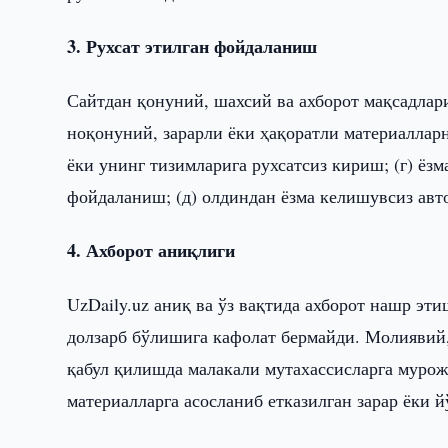
3. Рухсат этилган фойдаланиш
Сайтдан қонуний, шахсий ва ахборот мақсадлар
ноқонуний, зарарли ёки ҳақоратли материалларни
ёки унинг тизимларига рухсатсиз кириш; (г) ёз
фойдаланиш; (д) олдиндан ёзма келишувсиз ав
4. Ахборот аниқлиги
UzDaily.uz аниқ ва ўз вақтида ахборот нашр эти
долзарб бўлишига кафолат бермайди. Молиявий,
қабул қилишда малакали мутахассисларга мурож
материалларга асосланиб етказилган зарар ёки 