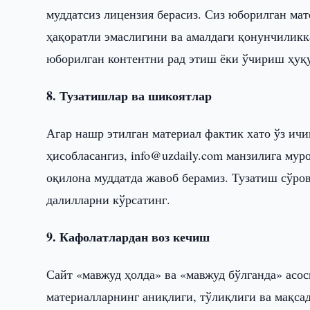
муддатсиз лицензия берасиз. Сиз юборилган ма
ҳақоратли эмаслигини ва амалдаги қонунчиликк
юборилган контентни рад этиш ёки ўчириш ҳуқу
8. Тузатишлар ва шикоятлар
Агар нашр этилган материал фактик хато ўз ичи
ҳисобласангиз, info@uzdaily.com манзилига мур
оқилона муддатда жавоб берамиз. Тузатиш сўро
далилларни кўрсатинг.
9. Кафолатлардан воз кечиш
Сайт «мавжуд ҳолда» ва «мавжуд бўлганда» асос
материалларнинг аниқлиги, тўлиқлиги ва мақса