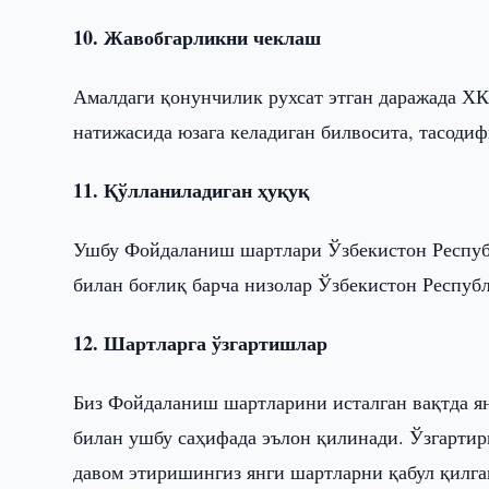
10. Жавобгарликни чеклаш
Амалдаги қонунчилик рухсат этган даражада ХК
натижасида юзага келадиган билвосита, тасодиф
11. Қўлланиладиган ҳуқуқ
Ушбу Фойдаланиш шартлари Ўзбекистон Республ
билан боғлиқ барча низолар Ўзбекистон Респуб
12. Шартларга ўзгартишлар
Биз Фойдаланиш шартларини исталган вақтда я
билан ушбу саҳифада эълон қилинади. Ўзгарти
давом этиришингиз янги шартларни қабул қилга