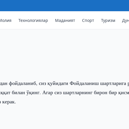
Молия
Технологиялар
Маданият
Спорт
Туризм
Ду
йтдан фойдаланиб, сиз қуйидаги Фойдаланиш шартларига 
иққат билан ўқинг. Агар сиз шартларнинг бирон бир қис
 керак.