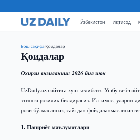
Ўзбекистон
Иқтисод
Бош саҳифа
Қоидалар
›
Қоидалар
Охирги янгиланиш: 2026 йил июн
UzDaily.uz сайтига хуш келибсиз. Ушбу веб-са
этишга розилик билдирасиз. Илтимос, уларни д
рози бўлмасангиз, сайтдан фойдаланмаслигингиз
1. Нашриёт маълумотлари