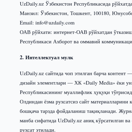
UzDaily.uz Ўзбекистон Республикасида рўйхатд
Манзил: Ўзбекистон, Тошкент, 100180, Юнусобо
Email: info@uzdaily.com
ОАВ рўйхати: интернет-ОАВ рўйхатдан ўтказиш
Республикаси Ахборот ва оммавий коммуникаци
2. Интеллектуал мулк
UzDaily.uz сайтида чоп этилган барча контент 
дизайн элементлари — ХК «Daily Media» ёки ун
Республикасининг муаллифлик ҳуқуқи тўғрисида
Олдиндан ёзма рухсатсиз сайт материалларини
бошқача тарзда фойдаланиш тақиқланади. Журн
манба сифатида UzDaily.uz аниқ кўрсатилган ва
рухсат этилади.