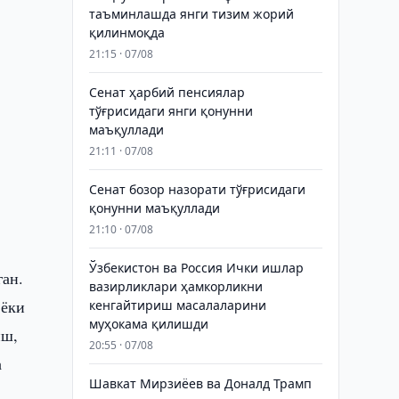
таъминлашда янги тизим жорий
қилинмоқда
21:15 · 07/08
Сенат ҳарбий пенсиялар
тўғрисидаги янги қонунни
маъқуллади
21:11 · 07/08
Сенат бозор назорати тўғрисидаги
қонунни маъқуллади
21:10 · 07/08
Ўзбекистон ва Россия Ички ишлар
ган.
вазирликлари ҳамкорликни
 ёки
кенгайтириш масалаларини
муҳокама қилишди
иш,
20:55 · 07/08
а
Шавкат Мирзиёев ва Доналд Трамп