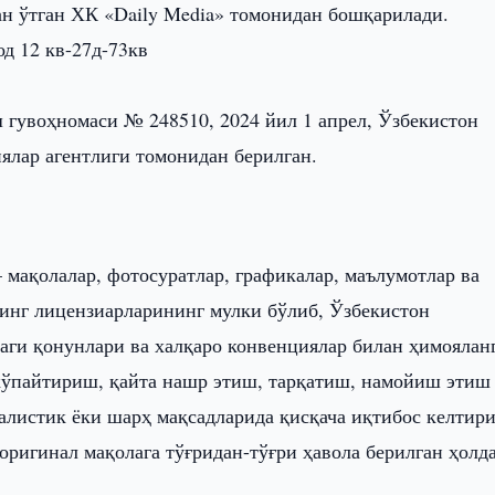
ан ўтган ХК «Daily Media» томонидан бошқарилади.
д 12 кв-27д-73кв
 гувоҳномаси № 248510, 2024 йил 1 апрел, Ўзбекистон
ялар агентлиги томонидан берилган.
— мақолалар, фотосуратлар, графикалар, маълумотлар ва
инг лицензиарларининг мулки бўлиб, Ўзбекистон
ги қонунлари ва халқаро конвенциялар билан ҳимоялан
 кўпайтириш, қайта нашр этиш, тарқатиш, намойиш этиш
алистик ёки шарҳ мақсадларида қисқача иқтибос келтир
 оригинал мақолага тўғридан-тўғри ҳавола берилган ҳолд