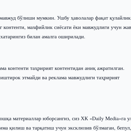
 мавжуд бўлиши мумкин. Ушбу ҳаволалар фақат қулайлик
нг контенти, махфийлик сиёсати ёки мавжудлиги учун жа
-хатарингиз билан амалга оширилади.
ама контенти таҳририят контентидан аниқ ажратилган.
 иштирок этмайди ва реклама мавжудлиги таҳририят
бошқа материаллар юборсангиз, сиз ХК «Daily Media»га у
има қилиш ва тарқатиш учун эксклюзив бўлмаган, бепул