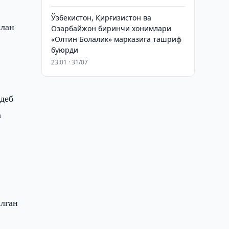
Ўзбекистон, Қирғизистон ва
илан
Озарбайжон биринчи хонимлари
«Олтин Болалик» марказига ташриф
буюрди
23:01 · 31/07
 деб
а
илган