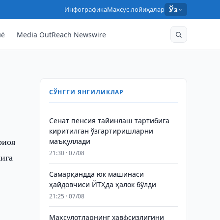
Инфографика
Махсус лойиҳалар
Ўз
нё
Media OutReach Newswire
СЎНГГИ ЯНГИЛИКЛАР
Сенат пенсия тайинлаш тартибига
киритилган ўзгартиришларни
риоя
маъқуллади
21:30 · 07/08
мига
Самарқандда юк машинаси
ҳайдовчиси ЙТҲда ҳалок бўлди
21:25 · 07/08
Маҳсулотларнинг хавфсизлигини