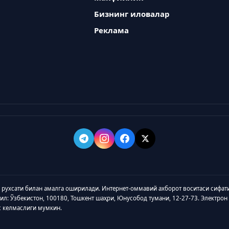
Бизнинг иловалар
Реклама
а рухсати билан амалга оширилади. Интернет-оммавий ахборот воситаси сифат
зил: Ўзбекистон, 100180, Тошкент шаҳри, Юнусобод тумани, 12-27-73. Электрон
с келмаслиги мумкин.