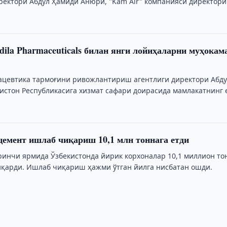
ректори Абдул Ҳамиди Анюри, "Kam Air" компанияси директори
dila Pharmaceuticals билан янги лойиҳаларни муҳокам
ацевтика тармоғини ривожлантириш агентлиги директори Абд
истон Республикасига хизмат сафари доирасида мамлакатнинг 
омпанияларидан бири — …
цемент ишлаб чиқариш 10,1 млн тоннага етди
ринчи ярмида Ўзбекистонда йирик корхоналар 10,1 миллион то
қарди. Ишлаб чиқариш ҳажми ўтган йилга нисбатан ошди.