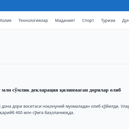
тойнинг Yifa Group билан янги
Молия
Технологиялар
Маданият
Спорт
Туризм
Ду
лди
да Хитойнинг Yifa Commercial Group
ўл" корхоналарни ривожлантириш
тди.
 млн сўмлик декларация қилинмаган дорилар олиб
8 дона дори воситаси ноқонуний муомаладан олиб қўйилди. Ула
қарийб 400 млн сўмга баҳоланмоқда.