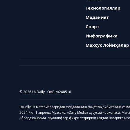
Технологиялар
Маданият
Спорт
Инфографика
Махсус лойиҳалар
© 2026 UzDaily · ОАВ №248510
UzDaily.uz материалларидан фойдаланиш фақат таҳририятнинг ёзм
2024 йил 1 апрель. Муассис: «Daily Media» хусусий корхонаси. Ман
Абрарджанович. Муаллифлар фикри таҳририят нуқтаи назарига мо