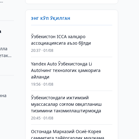
ЭНГ КЎП ЎҚИЛГАН
а
Ўзбекистон ICCA халқаро
ассоциациясига аъзо бўлди
улла
20:37 · 01/08
етакчи
Yandex Auto Ўзбекистонда Li
Auto’нинг технологик ҳамкорига
айланди
19:56 · 01/08
нна
Ўзбекистондаги ижтимоий
муассасалар соғлом овқатланиш
тизимини такомиллаштирмоқда
20:45 · 01/08
Остонада Марказий Осиё-Корея
саммитига тайёргарлик муҳокама