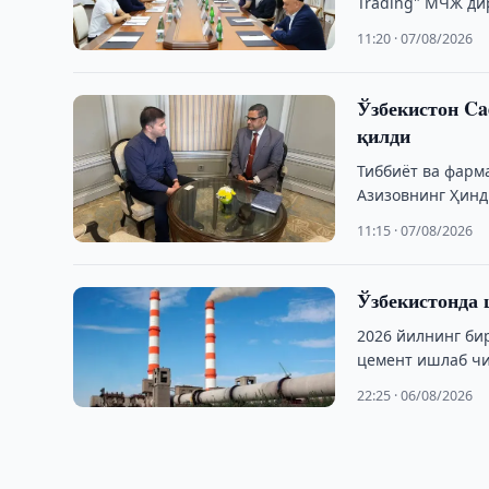
Trading" МЧЖ ди
Атилла Азими, …
11:20 · 07/08/2026
Ўзбекистон Ca
қилди
Тиббиёт ва фарм
Азизовнинг Ҳинд
фармацевтика к
11:15 · 07/08/2026
Ўзбекистонда 
2026 йилнинг би
цемент ишлаб чи
22:25 · 06/08/2026