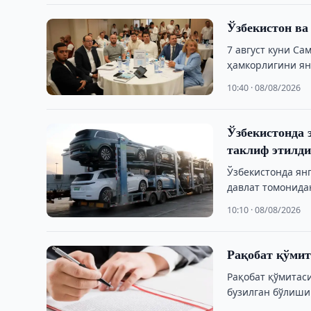
Ўзбекистон ва
7 август куни С
ҳамкорлигини ян
10:40 · 08/08/2026
Ўзбекистонда 
таклиф этилд
Ўзбекистонда ян
давлат томонида
10:10 · 08/08/2026
Рақобат қўмит
Рақобат қўмитас
бузилган бўлиши