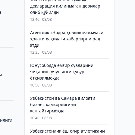
декларация қилинмаган дорилар
а
олиб қўйилди
12:40 · 08/08
Агентлик «Чодра ҳовли» мажмуаси
ҳолати ҳақидаги хабарларни рад
этди
12:35 · 08/08
Юнусободда ёмғир сувларини
чиқариш учун янги қувур
и
ётқизилмоқда
10:50 · 08/08
Ўзбекистон ва Самара вилояти
бизнес ҳамкорлигини
кенгайтирмоқда
10:40 · 08/08
чилиги
Ўзбекистонлик ёш оғир атлетикачи