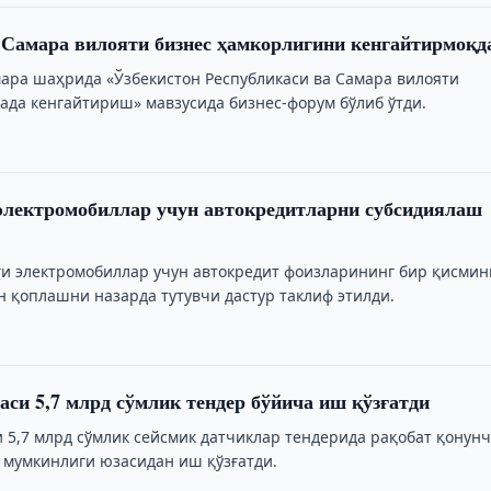
 Самара вилояти бизнес ҳамкорлигини кенгайтирмоқд
амара шаҳрида «Ўзбекистон Республикаси ва Самара вилояти
ада кенгайтириш» мавзусида бизнес-форум бўлиб ўтди.
электромобиллар учун автокредитларни субсидиялаш
и
ги электромобиллар учун автокредит фоизларининг бир қисмин
н қоплашни назарда тутувчи дастур таклиф этилди.
аси 5,7 млрд сўмлик тендер бўйича иш қўзғатди
и 5,7 млрд сўмлик сейсмик датчиклар тендерида рақобат қонун
 мумкинлиги юзасидан иш қўзғатди.