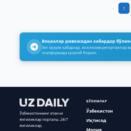
‹
1
Воқеалар ривожидан хабардор бўлин
Энг муҳим хабарлар, эксклюзив репортажлар ва
платформада кузатиб боринг.
БЎЛИМЛАР
Ўзбекистон
Ўзбекистоннинг етакчи
янгиликлар порталы. 24/7
Иқтисод
янгиликлар.
Молия