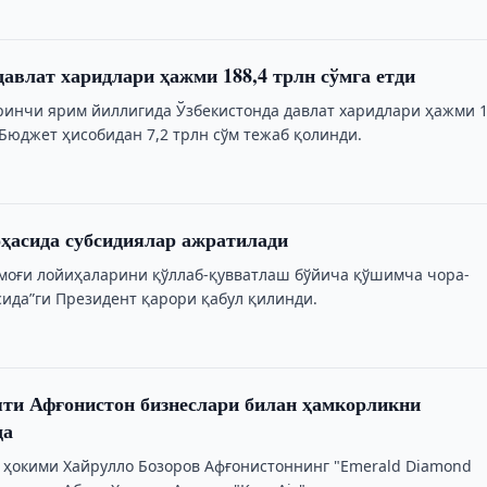
давлат харидлари ҳажми 188,4 трлн сўмга етди
ринчи ярим йиллигида Ўзбекистонда давлат харидлари ҳажми 1
 Бюджет ҳисобидан 7,2 трлн сўм тежаб қолинди.
ҳасида субсидиялар ажратилади
моғи лойиҳаларини қўллаб-қувватлаш бўйича қўшимча чора-
сида”ги Президент қарори қабул қилинди.
ти Афғонистон бизнеслари билан ҳамкорликни
да
 ҳокими Хайрулло Бозоров Афғонистоннинг "Emerald Diamond