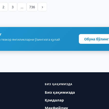
›
2
3
…
736
г
Обуна бўлинг
 тезкор янгиликларни ўзингизга қулай
БИЗ ҲАҚИМИЗДА
Биз ҳақимизда
Қоидалар
Макфийлик