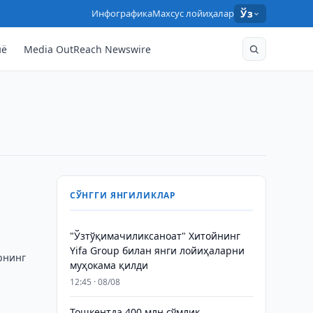
Инфографика
Махсус лойиҳалар
Ўз
нё
Media OutReach Newswire
СЎНГГИ ЯНГИЛИКЛАР
"Ўзтўқимачиликсаноат" Хитойнинг
Yifa Group билан янги лойиҳаларни
рнинг
муҳокама қилди
12:45 · 08/08
Тошкентда 400 млн сўмлик