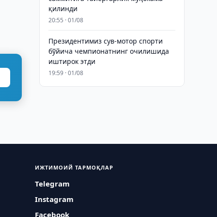
қилинди
20:55 · 01/08
Президентимиз сув-мотор спорти
бўйича чемпионатнинг очилишида
иштирок этди
19:59 · 01/08
ИЖТИМОИЙ ТАРМОҚЛАР
Telegram
Instagram
Facebook