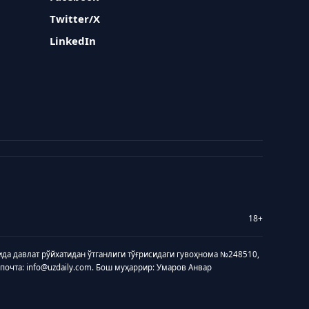
Twitter/X
LinkedIn
18+
ида давлат рўйхатидан ўтганлиги тўғрисидаги гувоҳнома №248510,
 почта: info@uzdaily.com. Бош муҳаррир: Умаров Анвар