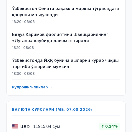
Ўзбекистон Сенати рақамли марказ тўғрисидаги
қонунни маъқуллади
18:20 · 08/08
Беҳруз Каримов фаолиятини Швейцариянинг
«Лугано» клубида давом эттиради
18:10 · 08/08
Ўзбекистонда ЙҲҚ бўйича ишларни кўриб чиқиш
тартиби ўзгариши мумкин
18:00 · 08/08
Кўпроқ янгиликлар →
ВАЛЮТА КУРСЛАРИ (МБ, 07.08.2026)
USD
11915.64 сўм
↑ 0.24%