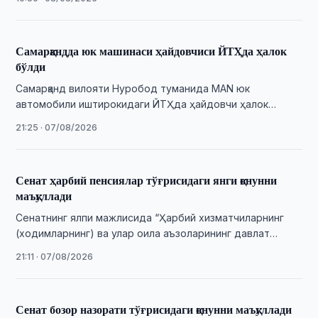
Самарқандда юк машинаси ҳайдовчиси ЙТҲда ҳалок
бўлди
Самарқанд вилояти Нуробод туманида MAN юк
автомобили иштирокидаги ЙТҲда ҳайдовчи ҳалок
бўлди. Ҳодиса юзасидан жиноят иши қўзғатилди.
21:25 · 07/08/2026
Сенат ҳарбий пенсиялар тўғрисидаги янги қонунни
маъқуллади
Сенатнинг ялпи мажлисида “Ҳарбий хизматчиларнинг
(ходимларнинг) ва улар оила аъзоларининг давлат
пенсия таъминоти тўғрисида”ги Қонун муҳокама қилинди.
21:11 · 07/08/2026
Сенат бозор назорати тўғрисидаги қонунни маъқуллади