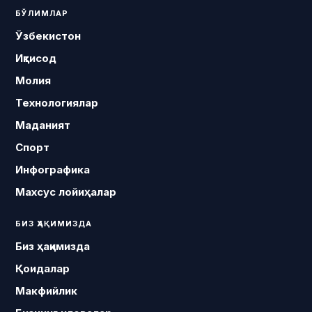
БЎЛИМЛАР
Ўзбекистон
Иқтисод
Молия
Технологиялар
Маданият
Спорт
Инфографика
Махсус лойиҳалар
БИЗ ҲАҚИМИЗДА
Биз ҳақимизда
Қоидалар
Макфийлик