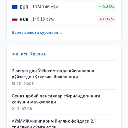
EUR
13749.46 сўм
↑ 0.23%
RUB
146.19 сўм
↓ 0.12%
Барча валюта курслари →
ЭНГ КЎП ЎҚИЛГАН
7 августдан Ўзбекистонда ҳайвонларни
рўйхатдан ўтказиш бошланади
18:45 · 04/08
Сенат ҳарбий пенсиялар тўғрисидаги янги
қонунни маъқуллади
21:11 · 07/08
«ЎзМИЖ»нинг ярим йиллик фойдаси 2,1
триллион сўмга етди