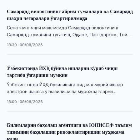
Самарқанд вилоятининг айрим туманлари ва Самарқанд
шаҳри чегаралари ўзгартирилмоқда
Сенатнинг ялпи мажлисида Самарқанд вилоятининг
Самарқанд туманини тугатиш, Оқдарё, Пастдарғом, Тойлоқ
туманлари ва Самарқанд шаҳри чегараларини
18:30 · 08/08/2026
ўзгартириш тўғрисидаги масала муҳокама …
Ўзбекистонда ЙҲҚ бўйича ишларни кўриб чиқиш
тартиби ўзгариши мумкин
Ўзбекистонда ЙҲҚ бузилишига оид маъмурий ишлар
электрон шаклга ўтказилиши ва мурожаатларни
исталган ҳудудда бериш таклиф қилинди.
18:00 · 08/08/2026
Билимларни баҳолаш агентлиги ва ЮНИСЕФ таълим
тизимини баҳолашни ривожлантиришни муҳокама
қилди