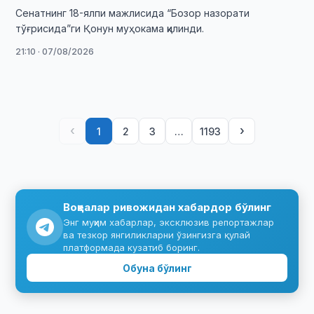
Сенатнинг 18-ялпи мажлисида “Бозор назорати
тўғрисида”ги Қонун муҳокама қилинди.
21:10 · 07/08/2026
‹
›
1
2
3
…
1193
Воқеалар ривожидан хабардор бўлинг
Энг муҳим хабарлар, эксклюзив репортажлар
ва тезкор янгиликларни ўзингизга қулай
платформада кузатиб боринг.
Обуна бўлинг