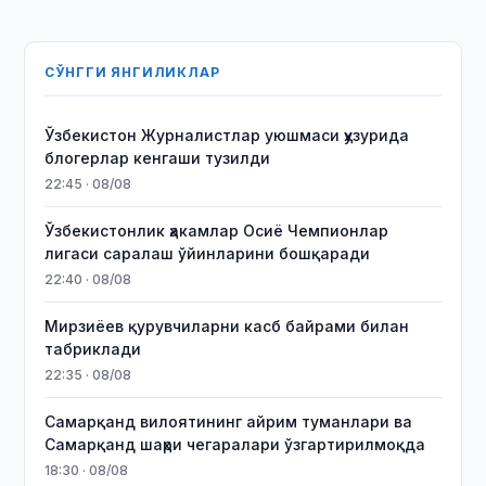
СЎНГГИ ЯНГИЛИКЛАР
Ўзбекистон Журналистлар уюшмаси ҳузурида
блогерлар кенгаши тузилди
22:45 · 08/08
Ўзбекистонлик ҳакамлар Осиё Чемпионлар
лигаси саралаш ўйинларини бошқаради
22:40 · 08/08
Мирзиёев қурувчиларни касб байрами билан
табриклади
22:35 · 08/08
Самарқанд вилоятининг айрим туманлари ва
Самарқанд шаҳри чегаралари ўзгартирилмоқда
18:30 · 08/08