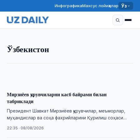
Инфографика
Махсус лойиҳалар
Ўз
ЎЗБЕКИСТОН
Ўзбекистон
Ўзбекистон Журналистлар уюшмаси ҳузурида
блогерлар кенгаши тузилди
22:45 · 08/08/2026
Мирзиёев қурувчиларни касб байрами билан
табриклади
Президент Шавкат Мирзиёев қурувчилар, меъморлар,
муҳандислар ва соҳа фахрийларини Қурилиш соҳаси
ходимлари куни билан табриклади.
22:35 · 08/08/2026