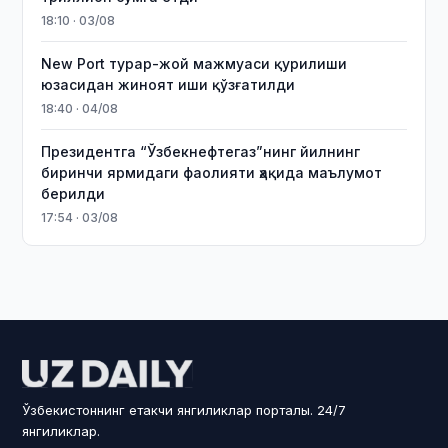
18:10 · 03/08
New Port турар-жой мажмуаси қурилиши
юзасидан жиноят иши қўзғатилди
18:40 · 04/08
Президентга “Ўзбекнефтегаз”нинг йилнинг
биринчи ярмидаги фаолияти ҳақида маълумот
берилди
17:54 · 03/08
Ўзбекистоннинг етакчи янгиликлар порталы. 24/7
янгиликлар.