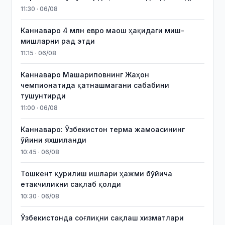
11:30 · 06/08
Каннаваро 4 млн евро маош ҳақидаги миш-
мишларни рад этди
11:15 · 06/08
Каннаваро Машариповнинг Жаҳон
чемпионатида қатнашмагани сабабини
тушунтирди
11:00 · 06/08
Каннаваро: Ўзбекистон терма жамоасининг
ўйини яхшиланди
10:45 · 06/08
Тошкент қурилиш ишлари ҳажми бўйича
етакчиликни сақлаб қолди
10:30 · 06/08
Ўзбекистонда соғлиқни сақлаш хизматлари