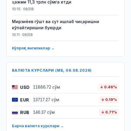
ҳажми 11,3 трлн сўмга етди
10:15 · 06/08
Мирзиёев гўшт ва сут ишлаб чиқаришни
кўпайтиришни буюрди
10:11 · 06/08
Кўпроқ янгиликлар →
ВАЛЮТА КУРСЛАРИ (МБ, 06.08.2026)
USD
11886.72 сўм
↓ 0.46%
EUR
13717.27 сўм
↓ 0.19%
RUB
146.37 сўм
↓ 0.71%
Барча валюта курслари →