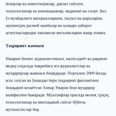
бозорлар ва инвестициялар, давлат сиёсати,
технологиялар ва инновациялар, маданият ва спорт. Биз
ўз мухбирлиги материалларини, таҳлил ва шарҳларни,
шунингдек расмий манбалар ва халқаро ахборот
агентликларидан танланган янгиликларни нашр этамиз.
Таҳририят жамоаси
Нашрни бизнес журналистикаси, иқтисодиёт ва рақамли
медиа соҳасида тажрибага эга журналистлар ва
муҳаррирлар жамоаси бошқаради. Портални 2009 йилда
асос солган ва ўшандан бери таҳририят фаолиятини
бошқариб келаётган Анвар Умаров бош муҳаррир
вазифасини бажаради. Муаллифлар орасида молия, ҳуқуқ,
технологиялар ва минтақавий сиёсат бўйича
мутахассислар бор.