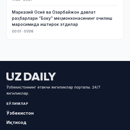
Марказий Осиё ва Озарбайжон давлат
раҳбарлари “Боку” меҳмонхонасининг очилиш
маросимида иштирок этдилар
00:01 · 01/08
Ўзбекистоннинг етакчи янгиликлар порталы. 24/7
янгиликлар.
БЎЛИМЛАР
Ўзбекистон
Иқтисод