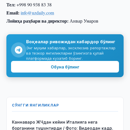
Тел:
+998 90 938 83 38
Email:
info@uzdaily.com
Лойиҳа раҳбари ва директор:
Анвар Умаров
Воқеалар ривожидан хабардор бўлинг
Энг муҳим хабарлар, эксклюзив репортажлар
ва тезкор янгиликларни ўзингизга қулай
платформада кузатиб боринг.
Обуна бўлинг
СЎНГГИ ЯНГИЛИКЛАР
Каннаваро ЖЧдан кейин Италияга нега
борганини тушунтирди / Фото: Видеодан кадр.