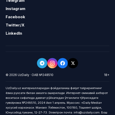
Telegram
Instagram
Facebook
Twitter/X
LinkedIn
© 2026 UzDaily · ОАВ №248510
18+
UzDaily.uz материалларидан фойдаланиш фақат таҳририятнинг
ёзма рухсати билан амалга оширилади. Интернет-оммавий ахборот
воситаси сифатида давлат рўйхатидан ўтганлиги тўғрисидаги
гувоҳнома №248510, 2024 йил 1 апрель. Муассис: «Daily Media»
хусусий корхонаси. Манзил: Ўзбекистон, 100180, Тошкент шаҳри,
Юнусобод тумани, 12-27-73. Электрон почта: info@uzdaily.com. Бош