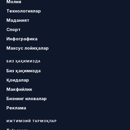
Молия
Технологиялар
Маданият
Спорт
Инфографика
Махсус лойиҳалар
БИЗ ҲАҚИМИЗДА
Биз ҳақимизда
Қоидалар
Макфийлик
Бизнинг иловалар
Реклама
ИЖТИМОИЙ ТАРМОҚЛАР