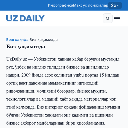
Инфографика
Махсус лойиҳалар
Ўз
Бош саҳифа
Биз ҳақимизда
›
Биз ҳақимизда
UzDaily.uz — Ўзбекистон ҳақида хабар берувчи мустақил
рус, ўзбек ва инглиз тилидаги бизнес ва янгиликлар
нашри. 2009 йилда асос солинган ушbu портал 15 йилдан
ортиқ вақт давомида мамлакатнинг иқтисодий
ривожланиши, молиявий бозорлар, бизнес муҳити,
технологиялар ва маданий ҳаёт ҳақида материаллар чоп
этиб келмоқда. Биз интернет орқали фойдаланиш мумкин
бўлган Ўзбекистон ҳақидаги энг қадимги ва ишончли
бизнес ахборот манбаларидан бири ҳисобланамиз.