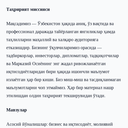
Таҳририят миссияси
Мақсадимиз — Ўзбекистон ҳақида аниқ, ўз вақтида ва
профессионал даражада тайёрланган янгиликлар ҳамда
таҳлилларни маҳаллий ва халқаро аудиторияга
етказишдир. Бизнинг ўқувчиларимиз орасида —
тадбиркорлар, инвесторлар, дипломатлар, тадқиқотчилар
ва Марказий Осиёнинг энг жадал ривожланаётган
иқтисодиётларидан бири ҳақида ишончли маълумот
излаётган ҳар бир киши. Биз миш-миш ва тасдиқланмаган
маълумотларни чоп этмаймиз. Ҳар бир материал нашр
этилишдан олдин таҳририят текширувидан ўтади.
Мавзулар
Асосий йўналишлар: бизнес ва иқтисодиёт, молиявий