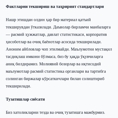
Фактларни текшириш ва таҳририят стандартлари
Нашр этишдан олдин ҳар бир материал қатъий
текширувдан ўтказилади. Даъволар бирламчи манбаларга
— расмий ҳужжатлар, давлат статистикаси, корпоратив
ҳисоботлар ва очиқ баёнотлар асосида текширилади.
Аноним айбловлар чоп этилмайди. Маълумотни мустақил
тасдиқлаш имкони бўлмаса, биз бу ҳақда ўқувчиларга
аниқ билдирамиз. Молиявий бозорлар ва иқтисодий
маълумотлар расмий статистика органлари ва тартибга
солинган биржалар кўрсаткичлари билан солиштириб
текширилади.
Тузатишлар сиёсати
Биз хатоликларни тезда ва очиқ тузатишга мажбурмиз.