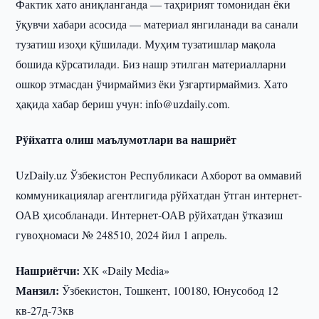
Фактик хато аниқлангандa — таҳририят томонидан ёки
ўқувчи хабари асосида — материал янгиланади ва санали
тузатиш изоҳи қўшилади. Муҳим тузатишлар мақола
бошида кўрсатилади. Биз нашр этилган материалларни
ошкор этмасдан ўчирмаймиз ёки ўзгартирмаймиз. Хато
ҳақида хабар бериш учун: info@uzdaily.com.
Рўйхатга олиш маълумотлари ва нашриёт
UzDaily.uz Ўзбекистон Республикаси Ахборот ва оммавий
коммуникациялар агентлигида рўйхатдан ўтган интернет-
ОАВ ҳисобланади. Интернет-ОАВ рўйхатдан ўтказиш
гувоҳномаси № 248510, 2024 йил 1 апрель.
Нашриётчи:
ХК «Daily Media»
Манзил:
Ўзбекистон, Тошкент, 100180, Юнусобод 12
кв-27д-73кв