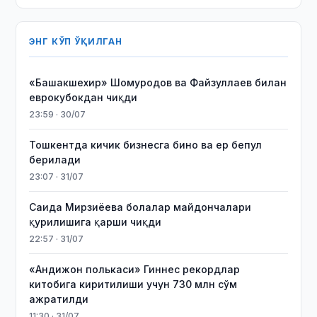
ЭНГ КЎП ЎҚИЛГАН
«Башакшехир» Шомуродов ва Файзуллаев билан
еврокубокдан чиқди
23:59 · 30/07
Тошкентда кичик бизнесга бино ва ер бепул
берилади
23:07 · 31/07
Саида Мирзиёева болалар майдончалари
қурилишига қарши чиқди
22:57 · 31/07
«Андижон полькаси» Гиннес рекордлар
китобига киритилиши учун 730 млн сўм
ажратилди
11:30 · 31/07