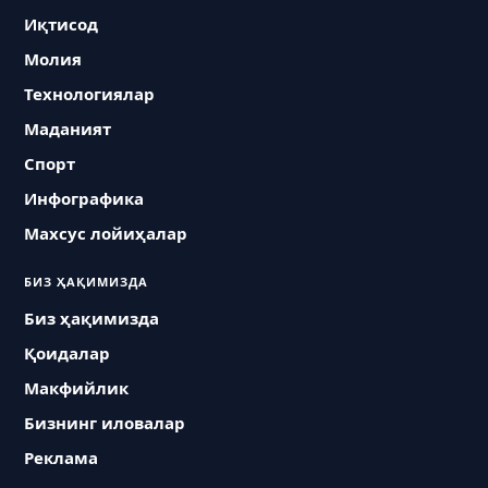
Иқтисод
Молия
Технологиялар
Маданият
Спорт
Инфографика
Махсус лойиҳалар
БИЗ ҲАҚИМИЗДА
Биз ҳақимизда
Қоидалар
Макфийлик
Бизнинг иловалар
Реклама