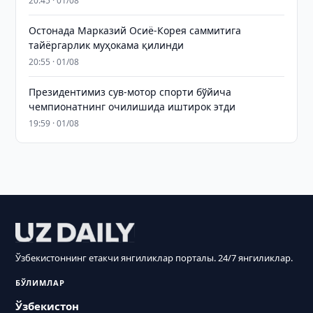
20:45 · 01/08
Остонада Марказий Осиё-Корея саммитига
тайёргарлик муҳокама қилинди
20:55 · 01/08
Президентимиз сув-мотор спорти бўйича
чемпионатнинг очилишида иштирок этди
19:59 · 01/08
Ўзбекистоннинг етакчи янгиликлар порталы. 24/7 янгиликлар.
БЎЛИМЛАР
Ўзбекистон