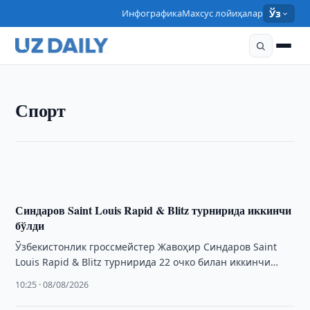
Инфографика
Махсус лойиҳалар
Ўз
СПОРТ
Спорт
Ўзбекистонлик ёш оғир атлетикачи Осиё
чемпионатида бронза олди
10:30 · 08/08/2026
Синдаров Saint Louis Rapid & Blitz турнирида иккинчи
бўлди
Ўзбекистонлик гроссмейстер Жавоҳир Синдаров Saint
Louis Rapid & Blitz турнирида 22 очко билан иккинчи
ўринни эгаллаб, 40 минг доллар мукофот …
10:25 · 08/08/2026