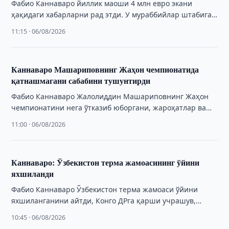
Фабио Каннаваро йиллик маоши 4 млн евро экани
ҳақидаги хабарларни рад этди. У мураббийлар штабига
ҳақ тўлаш тартибини ҳам изоҳлади.
11:15 · 06/08/2026
Каннаваро Машариповнинг Жаҳон чемпионатида
қатнашмагани сабабини тушунтирди
Фабио Каннаваро Жалолиддин Машариповнинг Жаҳон
чемпионатини нега ўтказиб юборгани, жароҳатлар ва
таркиб танлови ҳақида фикр билдирди.
11:00 · 06/08/2026
Каннаваро: Ўзбекистон терма жамоасининг ўйини
яхшиланди
Фабио Каннаваро Ўзбекистон терма жамоаси ўйини
яхшиланганини айтди, Конго ДРга қарши учрашув,
маоши ва футболчилар мулоқоти ҳақида фикр билдирди.
10:45 · 06/08/2026