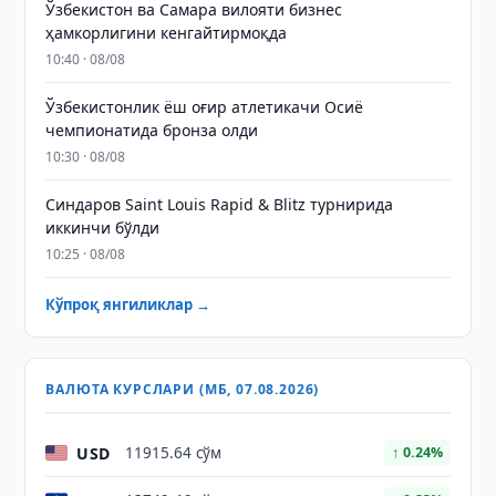
Ўзбекистон ва Самара вилояти бизнес
ҳамкорлигини кенгайтирмоқда
10:40 · 08/08
Ўзбекистонлик ёш оғир атлетикачи Осиё
чемпионатида бронза олди
10:30 · 08/08
Синдаров Saint Louis Rapid & Blitz турнирида
иккинчи бўлди
10:25 · 08/08
Кўпроқ янгиликлар →
ВАЛЮТА КУРСЛАРИ (МБ, 07.08.2026)
USD
11915.64 сўм
↑ 0.24%