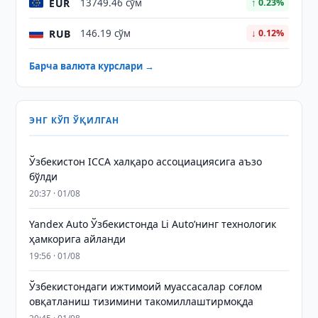
EUR
13749.46 сўм
↑ 0.23%
RUB
146.19 сўм
↓ 0.12%
Барча валюта курслари →
ЭНГ КЎП ЎҚИЛГАН
Ўзбекистон ICCA халқаро ассоциациясига аъзо
бўлди
20:37 · 01/08
Yandex Auto Ўзбекистонда Li Auto’нинг технологик
ҳамкорига айланди
19:56 · 01/08
Ўзбекистондаги ижтимоий муассасалар соғлом
овқатланиш тизимини такомиллаштирмоқда