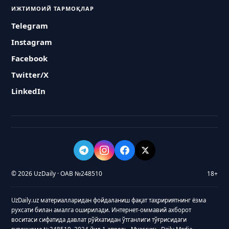
ИЖТИМОИЙ ТАРМОҚЛАР
Telegram
Instagram
Facebook
Twitter/X
LinkedIn
© 2026 UzDaily · ОАВ №248510
18+
UzDaily.uz материалларидан фойдаланиш фақат таҳририятнинг ёзма
рухсати билан амалга оширилади. Интернет-оммавий ахборот
воситаси сифатида давлат рўйхатидан ўтганлиги тўғрисидаги