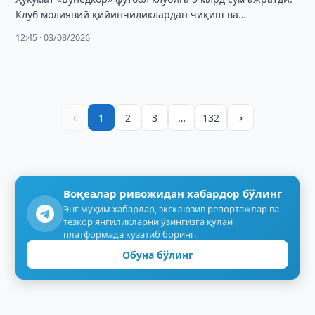
Клуб молиявий қийинчиликлардан чиқиш ва
Суперлигада иштирокни давом эттиришга
12:45 · 03/08/2026
тайёрланмоқда.
‹
›
1
2
3
…
132
Воқеалар ривожидан хабардор бўлинг
Энг муҳим хабарлар, эксклюзив репортажлар ва
тезкор янгиликларни ўзингизга қулай
платформада кузатиб боринг.
Обуна бўлинг