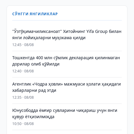
СЎНГГИ ЯНГИЛИКЛАР
"Ўзтўқимачиликсаноат" Хитойнинг Yifa Group билан
янги лойиҳаларни муҳокама қилди
12:45 · 08/08
Тошкентда 400 млн сўмлик декларация қилинмаган
дорилар олиб қўйилди
12:40 · 08/08
Агентлик «Чодра ҳовли» мажмуаси ҳолати ҳақидаги
хабарларни рад этди
12:35 · 08/08
Юнусободда ёмғир сувларини чиқариш учун янги
қувур ётқизилмоқда
10:50 · 08/08