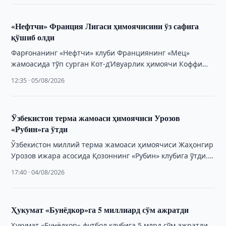
«Нефтчи» Франция Лигаси ҳимоячисини ўз сафига
қўшиб олди
Фарғонанинг «Нефтчи» клуби Франциянинг «Мец»
жамоасида тўп сурган Кот-д’Ивуарлик ҳимоячи Коффи
Куао билан шартнома имзолади.
12:35 · 05/08/2026
Ўзбекистон терма жамоаси ҳимоячиси Урозов
«Рубин»га ўтди
Ўзбекистон миллий терма жамоаси ҳимоячиси Жаҳонгир
Урозов ижара асосида Қозоннинг «Рубин» клубига ўтди.
Бу ҳақда Россия футбол клуби маълум қилди.
17:40 · 04/08/2026
Ҳукумат «Бунёдкор»га 5 миллиард сўм ажратди
Ҳукумат «Бунёдкор» футбол клубига 5 млрд сўм ажратди.