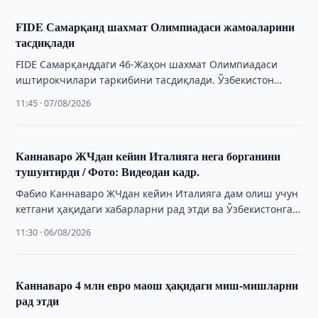
FIDE Самарқанд шахмат Олимпиадаси жамоаларини
тасдиқлади
FIDE Самарқанддаги 46-Жаҳон шахмат Олимпиадаси
иштирокчилари таркибини тасдиқлади. Ўзбекистон
асосий фаворитлар қаторидан жой олди.
11:45 · 07/08/2026
Каннаваро ЖЧдан кейин Италияга нега борганини
тушунтирди / Фото: Видеодан кадр.
Фабио Каннаваро ЖЧдан кейин Италияга дам олиш учун
кетгани ҳақидаги хабарларни рад этди ва Ўзбекистонга
қачон қайтганини изоҳлади.
11:30 · 06/08/2026
Каннаваро 4 млн евро маош ҳақидаги миш-мишларни
рад этди