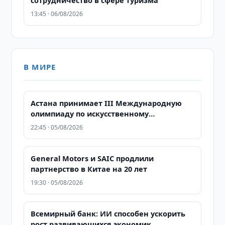
сотрудничество в сфере туризма
13:45 · 06/08/2026
В МИРЕ
Астана принимает III Международную
олимпиаду по искусственному
интеллекту: более 500 школьников из 106
22:45 · 05/08/2026
стран соревнуются за звание лучших
General Motors и SAIC продлили
партнерство в Китае на 20 лет
19:30 · 05/08/2026
Всемирный банк: ИИ способен ускорить
рост развивающихся экономик