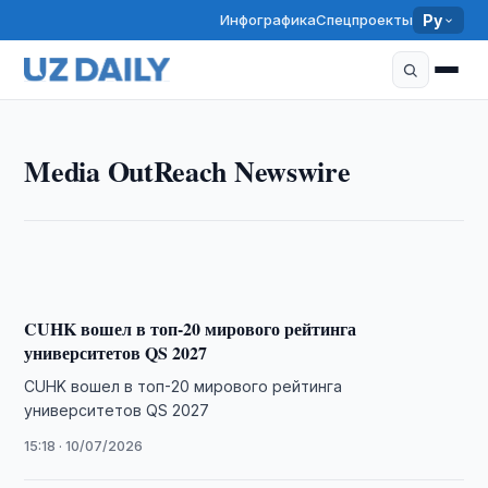
Инфографика
Спецпроекты
Ру
MEDIA OUTREACH NEWSWIRE
Polpharma укрепляет позиции в Центральной и
Media OutReach Newswire
Восточной Европе: в состав группы входит
Biofarm — лидер румынского рынка
14:28 · 22/07/2026
CUHK вошел в топ-20 мирового рейтинга
университетов QS 2027
CUHK вошел в топ-20 мирового рейтинга
университетов QS 2027
15:18 · 10/07/2026