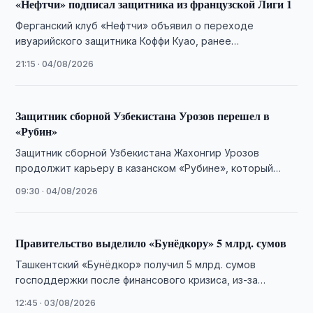
«Нефтчи» подписал защитника из французской Лиги 1
Ферганский клуб «Нефтчи» объявил о переходе
ивуарийского защитника Коффи Куао, ранее
выступавшего за французский «Мец».
21:15 · 04/08/2026
Защитник сборной Узбекистана Урозов перешел в
«Рубин»
Защитник сборной Узбекистана Жахонгир Урозов
продолжит карьеру в казанском «Рубине», который
арендовал футболиста у самаркандского «Динамо» до
09:30 · 04/08/2026
конца 2026 года.
Правительство выделило «Бунёдкору» 5 млрд. сумов
Ташкентский «Бунёдкор» получил 5 млрд. сумов
господдержки после финансового кризиса, из-за
которого клуб пропустил матч Суперлиги.
12:45 · 03/08/2026