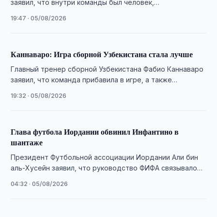
заявил, что внутри команды был человек,
распространявший недостоверную информацию о
19:47 · 05/08/2026
работе тренерского штаба.
Каннаваро: Игра сборной Узбекистана стала лучше
Главный тренер сборной Узбекистана Фабио Каннаваро
заявил, что команда прибавила в игре, а также
опроверг сообщения о зарплате в 4 …
19:32 · 05/08/2026
Глава футбола Иордании обвинил Инфантино в
шантаже
Президент Футбольной ассоциации Иордании Али бин
аль-Хусейн заявил, что руководство ФИФА связывало
помощь федерации с поддержкой переизбрания
04:32 · 05/08/2026
Джанни Инфантино.