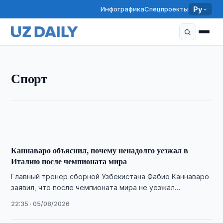
Инфографика
Спецпроекты
Ру
СПОРТ
Спорт
Жавохир Синдаров стал вторым в рапиде на
турнире в Сент-Луисе
09:45 · 06/08/2026
Каннаваро объяснил, почему ненадолго уезжал в
Италию после чемпионата мира
Главный тренер сборной Узбекистана Фабио Каннаваро
заявил, что после чемпионата мира не уезжал
отдыхать, а также вновь указал на необходимость …
22:35 · 05/08/2026