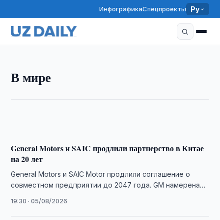
Инфографика
Спецпроекты
Ру
В МИРЕ
Астана принимает III Международную олимпиаду
по искусственному интеллекту: более 500
В мире
школьников из 106 стран соревнуются за звание
лучших
22:45 · 05/08/2026
General Motors и SAIC продлили партнерство в Китае
на 20 лет
General Motors и SAIC Motor продлили соглашение о
совместном предприятии до 2047 года. GM намерена
расширить разработку автомобилей в Китае …
19:30 · 05/08/2026