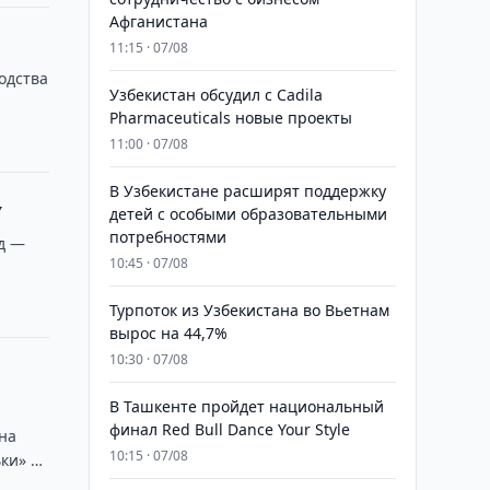
Афганистана
11:15 · 07/08
одства
Узбекистан обсудил с Cadila
Pharmaceuticals новые проекты
11:00 · 07/08
В Узбекистане расширят поддержку
у
детей с особыми образовательными
потребностями
од —
10:45 · 07/08
Турпоток из Узбекистана во Вьетнам
вырос на 44,7%
10:30 · 07/08
В Ташкенте пройдет национальный
финал Red Bull Dance Your Style
на
10:15 · 07/08
ьки» …