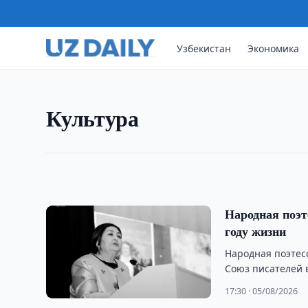
Узбекистан
Экономика
КУЛЬТУРА
На городище Куббо обнару
Археологи из Узбекистана и Китая обнаружили
Культура
датируемые периодом с III века до нашей эры 
21:30 · 06/08/2026
Народная поэт
году жизни
Народная поэтес
Союз писателей в
17:30 · 05/08/2026