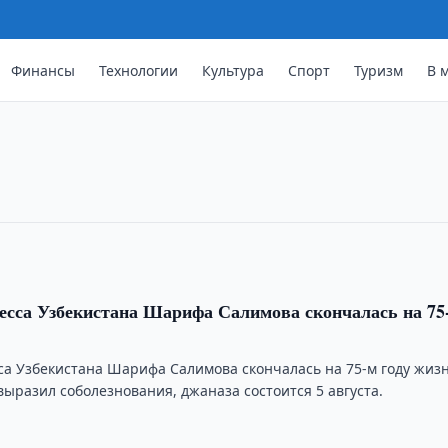
Финансы
Технологии
Культура
Спорт
Туризм
В 
жили стены античного периода
 на городище Куббо остатки стен,
по X век нашей эры.
есса Узбекистана Шарифа Салимова скончалась на 75
са Узбекистана Шарифа Салимова скончалась на 75-м году жизн
ыразил соболезнования, джаназа состоится 5 августа.