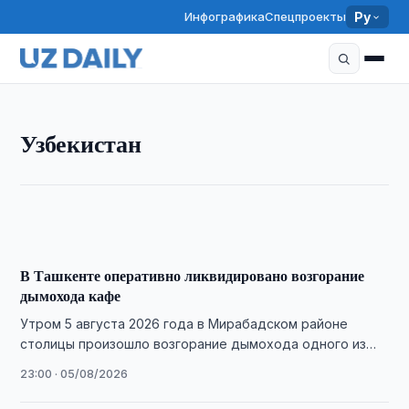
Инфографика
Спецпроекты
Ру
УЗБЕКИСТАН
Узбекистан
Родители трехмесячного Леона просят помочь
собрать средства на лечение
01:03 · 06/08/2026
В Ташкенте оперативно ликвидировано возгорание
дымохода кафе
Утром 5 августа 2026 года в Мирабадском районе
столицы произошло возгорание дымохода одного из
кафе. Благодаря оперативным действиям пожарно-
23:00 · 05/08/2026
спасательных подразделений …