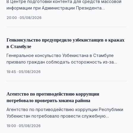
В Центре подготовки контента для средств массовой
информации при Администрации Президента
Республики Узбекистан Государственный центр
20:00 · 05/08/2026
экологической экспертизы при Национальном комитете
…
Генконсульство предупредило узбекистанцев о кражах
в Стамбуле
Генеральное консульство Узбекистана в Стамбуле
призвало граждан соблюдать осторожность из-за
участившихся случаев карманных краж в популярных
19:45 · 05/08/2026
туристических районах города.
Агентство по противодействию коррупции
потребовало проверить хокима района
Агентство по противодействию коррупции Республики
Узбекистан потребовало провести служебную
проверку в отношении хокима Шахрисабзского района
19:00 · 05/08/2026
после сообщений о нарушении норм …