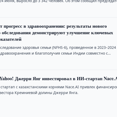
4 июня, выросло до 3 342 человек. Об этом сообщил председат
т прогресс в здравоохранении: результаты нового
о обследования демонстрируют улучшение ключевых
казателей
следование здоровья семьи (NFHS-6), проведенное в 2023–2024 
дравоохранения и благополучия семьи Индии совместно с
институтом демографических …
Yahoo! Джерри Янг инвестировал в ИИ-стартап Nace.
 стартап с казахстанскими корнями Nace.AI привлек финансир
нвестора Кремниевой долины Джерри Янга.