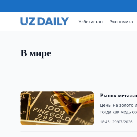
В МИРЕ
В Баку впервые пройдет м
Узбекистан
Экономика
ITS Baku 2026
В ноябре 2026 года в Баку состоится первая м
посвященная искусственному интеллекту, роб
В мире
устойчивым технологиям.
23:30 · 30/07/2026
Рынок металл
Цены на золото 
тогда как медь с
18:45 · 29/07/2026