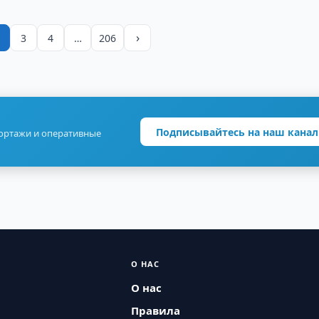
›
3
4
…
206
Подписывайтесь на наш канал
портажи и оперативные
О НАС
О нас
Правила