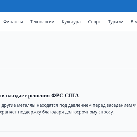
еждународная выставка инноваций
Финансы
Технологии
Культура
Спорт
Туризм
В 
еждународная выставка ITS Baku 2026,
ототехнике, биотехнологиям и
ов ожидает решения ФРС США
и другие металлы находятся под давлением перед заседанием Ф
охраняет поддержку благодаря долгосрочному спросу.