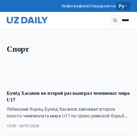
Инфографика
Спецпроекты
Ру
СПОРТ
Спорт
Узбекистан примет Кубок Азии U-17 по футболу в
2027 году
17:00 · 30/07/2026
Бунёд Хасанов во второй раз выиграл чемпионат мира
U17
Узбекский борец Бунёд Хасанов завоевал второе
золото чемпионата мира U17 по греко-римской борьбе,
став первым двукратным чемпионом мира из
13:45 · 30/07/2026
Узбекистана.