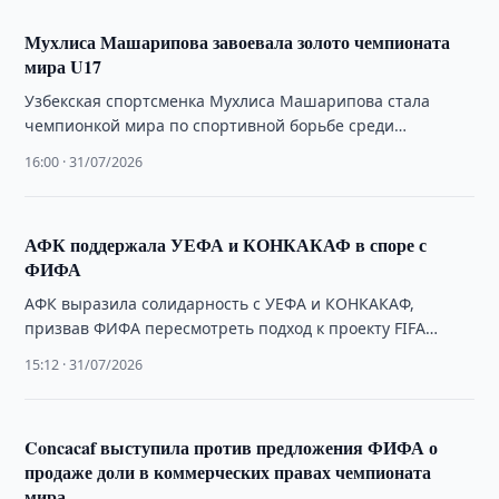
Мухлиса Машарипова завоевала золото чемпионата
мира U17
Узбекская спортсменка Мухлиса Машарипова стала
чемпионкой мира по спортивной борьбе среди
спортсменов до 17 лет, выиграв финал в весовой
16:00 · 31/07/2026
категории …
АФК поддержала УЕФА и КОНКАКАФ в споре с
ФИФА
АФК выразила солидарность с УЕФА и КОНКАКАФ,
призвав ФИФА пересмотреть подход к проекту FIFA
Forward Enterprise и реформировать систему принятия …
15:12 · 31/07/2026
Concacaf выступила против предложения ФИФА о
продаже доли в коммерческих правах чемпионата
мира