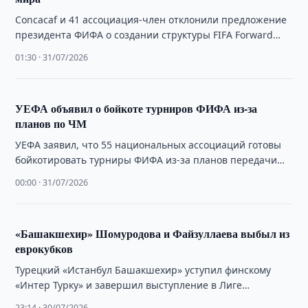
Concacaf и 41 ассоциация-член отклонили предложение
президента ФИФА о создании структуры FIFA Forward
Enterprise и продаже частным инвесторам долей в …
01:30 · 31/07/2026
УЕФА объявил о бойкоте турниров ФИФА из-за
планов по ЧМ
УЕФА заявил, что 55 национальных ассоциаций готовы
бойкотировать турниры ФИФА из-за планов передачи
прав на чемпионат мира инвесторам.
00:00 · 31/07/2026
«Башакшехир» Шомуродова и Файзуллаева выбыл из
еврокубков
Турецкий «Истанбул Башакшехир» уступил финскому
«Интер Турку» и завершил выступление в Лиге
конференций. Шомуродов и Файзуллаев приняли
23:14 · 30/07/2026