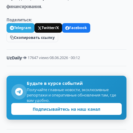
финансирования.
Поделиться:
Telegram
Twitter/X
Facebook
Скопировать ссылку
UzDaily
·
👁 17647 views
·
08.06.2026 · 00:12
Будьте в курсе событий
Получайте главные новости, эксклюзивные
репортажи и оперативные обновления там, где
вам удобно.
Подписывайтесь на наш канал