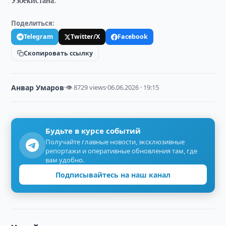
Поделиться:
Telegram
Twitter/X
Facebook
Скопировать ссылку
Анвар Умаров
·
👁 8729 views
·
06.06.2026 · 19:15
Будьте в курсе событий
Получайте главные новости, эксклюзивные
репортажи и оперативные обновления там, где
вам удобно.
Подписывайтесь на наш канал