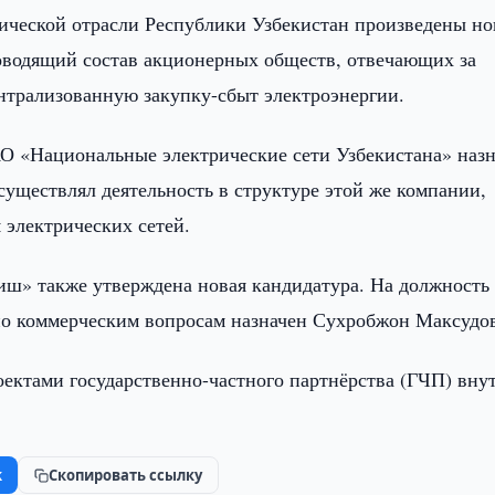
тической отрасли Республики Узбекистан произведены н
оводящий состав акционерных обществ, отвечающих за
нтрализованную закупку-сбыт электроэнергии.
О «Национальные электрические сети Узбекистана» наз
существлял деятельность в структуре этой же компании,
 электрических сетей.
тиш» также утверждена новая кандидатура. На должность
по коммерческим вопросам назначен Сухробжон Максудо
оектами государственно-частного партнёрства (ГЧП) вну
k
Скопировать ссылку