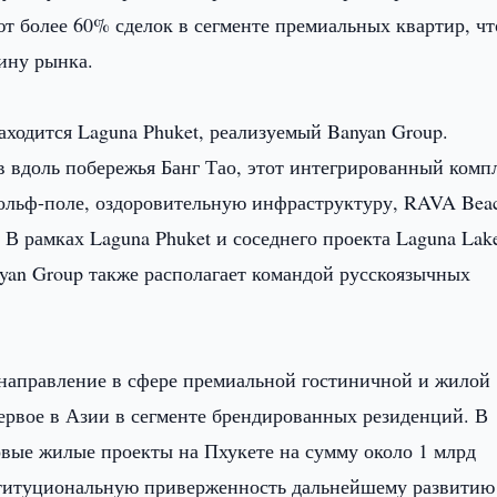
т более 60% сделок в сегменте премиальных квартир, чт
ину рынка.
ходится Laguna Phuket, реализуемый Banyan Group.
в вдоль побережья Банг Тао, этот интегрированный комп
гольф-поле, оздоровительную инфраструктуру, RAVA Bea
 В рамках Laguna Phuket и соседнего проекта Laguna Lak
nyan Group также располагает командой русскоязычных
 направление в сфере премиальной гостиничной и жилой
первое в Азии в сегменте брендированных резиденций. В
вые жилые проекты на Пхукете на сумму около 1 млрд
титуциональную приверженность дальнейшему развитию