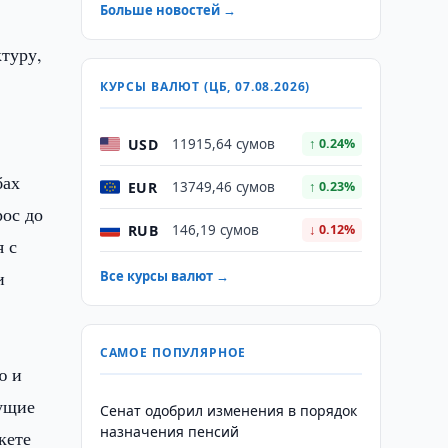
Больше новостей →
туру,
КУРСЫ ВАЛЮТ (ЦБ, 07.08.2026)
USD
11915,64 сумов
↑ 0.24%
бах
EUR
13749,46 сумов
↑ 0.23%
рос до
RUB
146,19 сумов
↓ 0.12%
я с
и
Все курсы валют →
САМОЕ ПОПУЛЯРНОЕ
ю и
щущие
Сенат одобрил изменения в порядок
назначения пенсий
кете