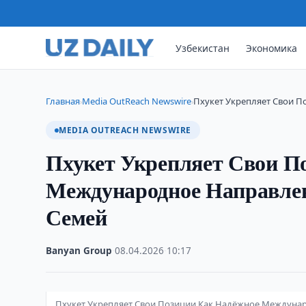
Узбекистан
Экономика
Главная
Media OutReach Newswire
Пхукет Укрепляет Свои 
›
›
MEDIA OUTREACH NEWSWIRE
Пхукет Укрепляет Свои П
Международное Направле
Семей
Banyan Group
·
08.04.2026
·
10:17
Пхукет Укрепляет Свои Позиции Как Надёжное Междуна