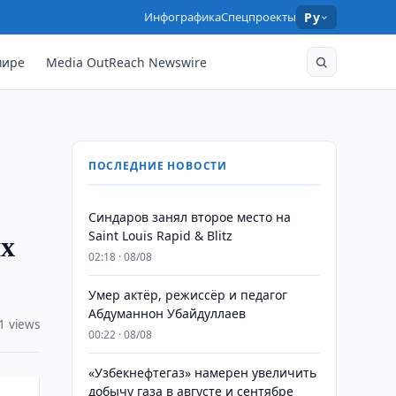
Инфографика
Спецпроекты
Ру
мире
Media OutReach Newswire
ПОСЛЕДНИЕ НОВОСТИ
Синдаров занял второе место на
их
Saint Louis Rapid & Blitz
02:18 · 08/08
Умер актёр, режиссёр и педагог
Абдуманнон Убайдуллаев
1 views
00:22 · 08/08
«Узбекнефтегаз» намерен увеличить
добычу газа в августе и сентябре