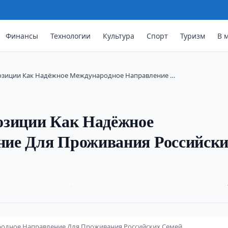
Финансы
Технологии
Культура
Спорт
Туризм
В 
Позиции Как Надёжное Международное Направление …
озиции Как Надёжное
ние Для Проживания Российск
·
родное Направление Для Проживания Российских Семей