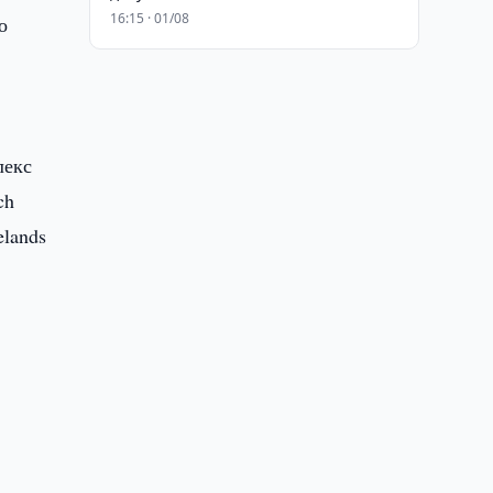
16:15 · 01/08
о
лекс
ch
elands