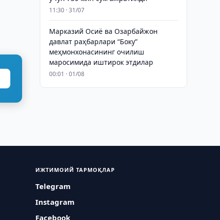
11:30 · 31/07
Марказий Осиё ва Озарбайжон
давлат раҳбарлари “Боку”
меҳмонхонасининг очилиш
маросимида иштирок этдилар
00:01 · 01/08
ИЖТИМОИЙ ТАРМОҚЛАР
Telegram
Instagram
Facebook