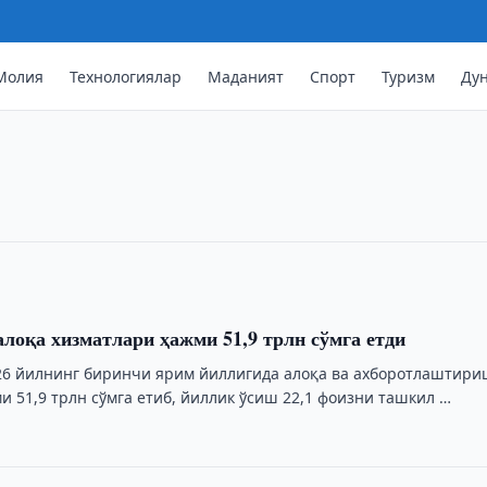
Молия
Технологиялар
Маданият
Спорт
Туризм
Ду
сунъий йўлдошининг учирилиши
иперспектрал Ерни масофадан зондлаш
лаштирмоқда. Учириш Хитойдаги
билан соат 07:00 дан …
алоқа хизматлари ҳажми 51,9 трлн сўмга етди
26 йилнинг биринчи ярим йиллигида алоқа ва ахборотлаштир
 51,9 трлн сўмга етиб, йиллик ўсиш 22,1 фоизни ташкил …