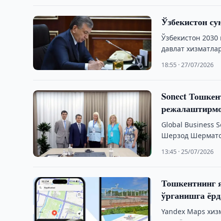
Ўзбекистон с
Ўзбекистон 2030
давлат хизматла
18:55 · 27/07/2026
Sonect Тошке
режалаштирм
Global Business 
Шерзод Шерматов
Ўзбекистондаги 
13:45 · 25/07/2026
Тошкентнинг 
ўрганишга ёрд
Yandex Maps хиз