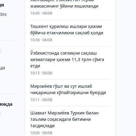
ди
жамоасининг ўйини яхшиланди
10:45 · 06/08
ndex
Тошкент қурилиш ишлари ҳажми
бўйича етакчиликни сақлаб қолди
10:30 · 06/08
и
Ўзбекистонда соғлиқни сақлаш
хизматлари ҳажми 11,3 трлн сўмга
етди
ида
10:15 · 06/08
Мирзиёев гўшт ва сут ишлаб
чиқаришни кўпайтиришни буюрди
10:11 · 06/08
моқда
Шавкат Мирзиёев Туркия билан
ш
таълим соҳасидаги битимни
тасдиқлади
10:00 · 06/08