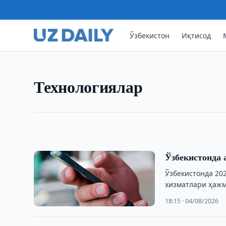
ТЕХНОЛОГИЯЛАР
Ўзбекистон
Иқтисод
LIVE: “Samarkand-2028” 
Ўзбекистон 5 август куни “Samarkand-2028” г
сунъий йўлдошини орбитага чиқаришни режа
Технологиялар
Хайён Шарқий космодромидан, Тошкент вақти 
06:59 · 05/08/2026
Ўзбекистонда 
Ўзбекистонда 20
хизматлари ҳажми
18:15 · 04/08/2026