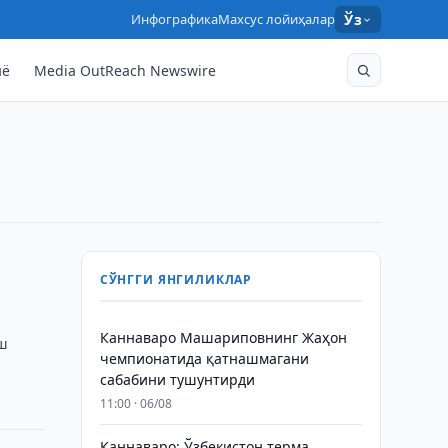
Инфографика
Махсус лойиҳалар
Ўз
нё
Media OutReach Newswire
СЎНГГИ ЯНГИЛИКЛАР
Каннаваро Машариповнинг Жаҳон
иш
чемпионатида қатнашмагани
сабабини тушунтирди
11:00 · 06/08
Каннаваро: Ўзбекистон терма