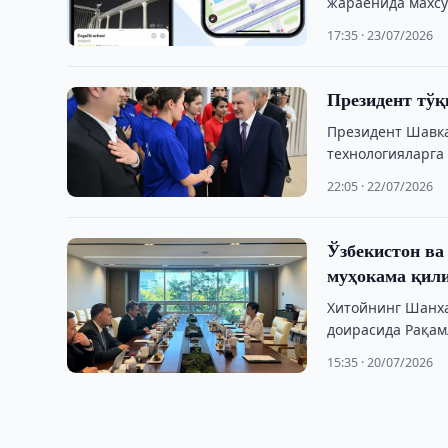
жараёнида махсу
…
17:35 · 23/07/2026
Президент тўқ
Президент Шавка
технологияларга 
билан танишди.
22:05 · 22/07/2026
Ўзбекистон в
муҳокама қил
Хитойнинг Шанха
доирасида Рақам
Limited (APSTAR)
15:35 · 20/07/2026