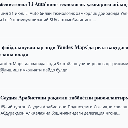
збекистонда Li Auto’нинг технологик ҳамкорига айлан
 йил 31 июл. Li Auto билан технологик ҳамкорлик доирасида Ya
и Li L9 премиум оилавий SUV автомобилининг …
 фойдаланувчилар энди Yandex Maps’да реал вақтдаг
улаша олади
Yandex Maps иловасида энди ўз жойлашувини реал вақт режим
бўлишиш имконияти пайдо бўлди.
 Саудия Арабистони рақамли тиббиётни ривожлантир
бўлиб турган Саудия Арабистони Подшоҳлиги Соғлиқни сақла
 Абдураҳмон Ал-Жалажил бошчилигидаги делегация Ягона
infocom»да бўлиб, …