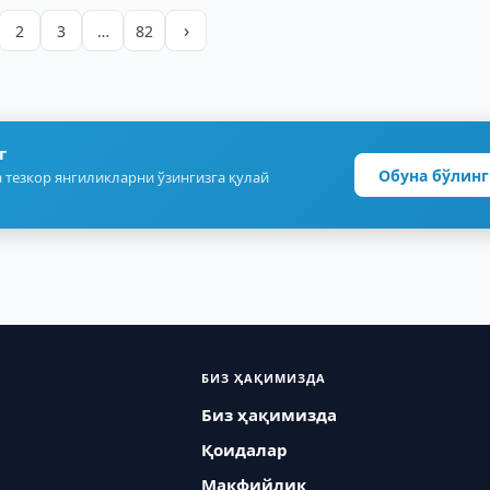
›
2
3
…
82
г
Обуна бўлинг
 тезкор янгиликларни ўзингизга қулай
БИЗ ҲАҚИМИЗДА
Биз ҳақимизда
Қоидалар
Макфийлик