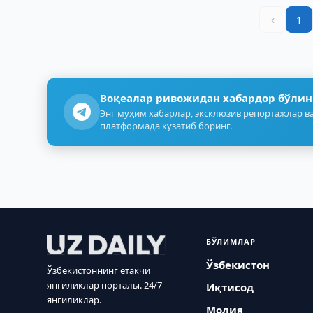
‹
1
Воқеалар ривожидан хабардор бўлин
Энг муҳим хабарлар, эксклюзив репортажлар ва
платформада кузатиб боринг.
БЎЛИМЛАР
Ўзбекистон
Ўзбекистоннинг етакчи
янгиликлар порталы. 24/7
Иқтисод
янгиликлар.
Молия