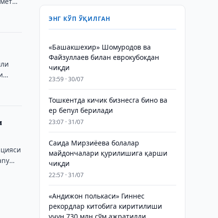
ометр
ЭНГ КЎП ЎҚИЛГАН
«Башакшехир» Шомуродов ва
Файзуллаев билан еврокубокдан
мли
чиқди
и
23:59 · 30/07
Тошкентда кичик бизнесга бино ва
ер бепул берилади
и
23:07 · 31/07
Саида Мирзиёева болалар
нцияси
майдончалари қурилишига қарши
any
чиқди
22:57 · 31/07
«Андижон полькаси» Гиннес
рекордлар китобига киритилиши
учун 730 млн сўм ажратилди