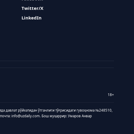
Twitter/X
LinkedIn
18+
ида давлат рўйхатидан ўтганлиги тўғрисидаги гувоҳнома №248510,
 почта: info@uzdaily.com. Бош муҳаррир: Умаров Анвар