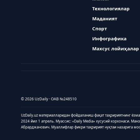
Технологиялар
Маданият
Спорт
Инфографика
Махсус лойиҳалар
© 2026 UzDaily · ОАВ №248510
UzDaily.uz материалларидан фойдаланиш фақат таҳририятнинг ёзм
2024 йил 1 апрель. Муассис: «Daily Media» хусусий корхонаси. Ман
Абрарджанович. Муаллифлар фикри таҳририят нуқтаи назарига мо