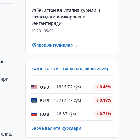
Ўзбекистон ва Италия қурилиш
соҳасидаги ҳамкорликни
кенгайтиради
19:20 · 05/08
Кўпроқ янгиликлар →
ни
ВАЛЮТА КУРСЛАРИ (МБ, 06.08.2026)
зири
USD
11886.72 сўм
↓ 0.46%
EUR
13717.27 сўм
↓ 0.19%
RUB
146.37 сўм
↓ 0.71%
Барча валюта курслари →
а олиш