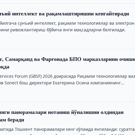
унъий интеллект ва рақамлаштиришни кенгайтиради
 йилгача сунъий интеллект, рақамли технологиялар ва электрон
рини ривожлантириш бўйича янги мақсадларни белгилади.
нт, Самарқанд ва Фарғонада БПО марказларини очиш
оқда
Services Forum (GBSF) 2026 доирасида Рақамли технологиялар ва
 Sonect бош директори Екатерина Осина компаниянинг
фаолиятини …
янги панорамалари нотаниш йўналишни олдиндан
ам беради
матида Тошкент панорамалари кенг кўламда янгиланди: суратг