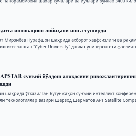
с панорамомобил шаҳар кўчалари ва йўллари бўйлаб 3400 кил
қизта инновацион лойиҳани ишга туширди
т Мирзиёев Нурафшон шаҳрида ахборот хавфсизлиги ва рақа
ихтисослашган “Cyber University” давлат университети фаолият
а APSTAR сунъий йўлдош алоқасини ривожлантиришн
ишди
й шаҳрида ўтказилган Бутунжаҳон сунъий интеллект конфере
ли технологиялар вазири Шерзод Шерматов APT Satellite Comp
 компаниясининг …