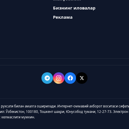
Бизнинг иловалар
Реклама
а рухсати билан амалга оширилади. Интернет-оммавий ахборот воситаси сифат
зил: Ўзбекистон, 100180, Тошкент шаҳри, Юнусобод тумани, 12-27-73. Электрон
с келмаслиги мумкин.