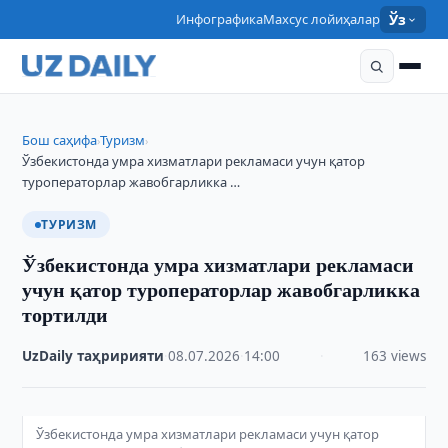
Инфографика
Махсус лойиҳалар
Ўз
Бош саҳифа
Туризм
›
›
Ўзбекистонда умра хизматлари рекламаси учун қатор
туроператорлар жавобгарликка …
ТУРИЗМ
Ўзбекистонда умра хизматлари рекламаси
учун қатор туроператорлар жавобгарликка
тортилди
UzDaily таҳририяти
·
08.07.2026
·
14:00
·
163 views
Ўзбекистонда умра хизматлари рекламаси учун қатор