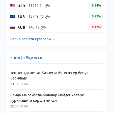
USD
11915.64 сўм
↑ 0.24%
EUR
13749.46 сўм
↑ 0.23%
RUB
146.19 сўм
↓ 0.12%
Барча валюта курслари →
ЭНГ КЎП ЎҚИЛГАН
Тошкентда кичик бизнесга бино ва ер бепул
берилади
23:07 · 31/07
Саида Мирзиёева болалар майдончалари
қурилишига қарши чиқди
22:57 · 31/07