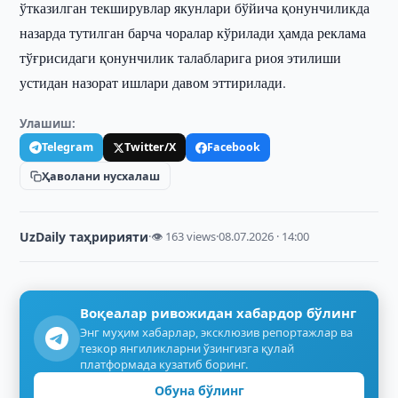
ўтказилган текширувлар якунлари бўйича қонунчиликда
назарда тутилган барча чоралар кўрилади ҳамда реклама
тўғрисидаги қонунчилик талабларига риоя этилиши
устидан назорат ишлари давом эттирилади.
Улашиш:
Telegram
Twitter/X
Facebook
Ҳаволани нусхалаш
UzDaily таҳририяти
·
👁 163 views
·
08.07.2026 · 14:00
Воқеалар ривожидан хабардор бўлинг
Энг муҳим хабарлар, эксклюзив репортажлар ва
тезкор янгиликларни ўзингизга қулай
платформада кузатиб боринг.
Обуна бўлинг