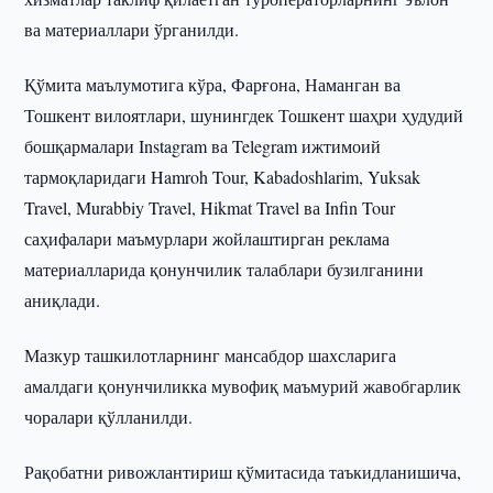
ва материаллари ўрганилди.
Қўмита маълумотига кўра, Фарғона, Наманган ва
Тошкент вилоятлари, шунингдек Тошкент шаҳри ҳудудий
бошқармалари Instagram ва Telegram ижтимоий
тармоқларидаги Hamroh Tour, Kabadoshlarim, Yuksak
Travel, Murabbiy Travel, Hikmat Travel ва Infin Tour
саҳифалари маъмурлари жойлаштирган реклама
материалларида қонунчилик талаблари бузилганини
аниқлади.
Мазкур ташкилотларнинг мансабдор шахсларига
амалдаги қонунчиликка мувофиқ маъмурий жавобгарлик
чоралари қўлланилди.
Рақобатни ривожлантириш қўмитасида таъкидланишича,