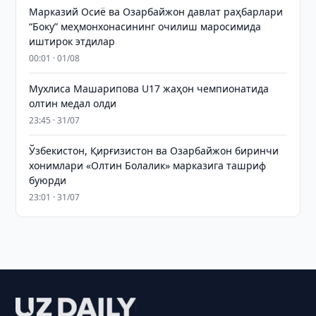
Марказий Осиё ва Озарбайжон давлат раҳбарлари
“Боку” меҳмонхонасининг очилиш маросимида
иштирок этдилар
00:01 · 01/08
Мухлиса Машарипова U17 жаҳон чемпионатида
олтин медал олди
23:45 · 31/07
Ўзбекистон, Қирғизистон ва Озарбайжон биринчи
хонимлари «Олтин Болалик» марказига ташриф
буюрди
23:01 · 31/07