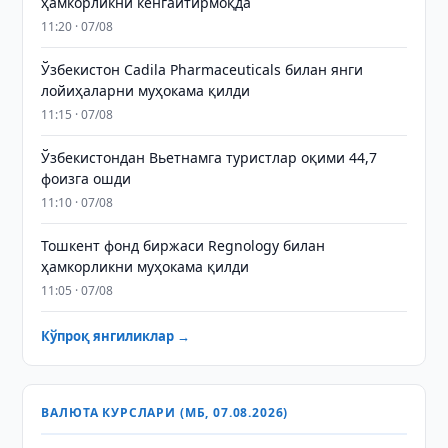
ҳамкорликни кенгайтирмоқда
11:20 · 07/08
Ўзбекистон Cadila Pharmaceuticals билан янги
лойиҳаларни муҳокама қилди
11:15 · 07/08
Ўзбекистондан Вьетнамга туристлар оқими 44,7
фоизга ошди
11:10 · 07/08
Тошкент фонд биржаси Regnology билан
ҳамкорликни муҳокама қилди
11:05 · 07/08
Кўпроқ янгиликлар →
ВАЛЮТА КУРСЛАРИ (МБ, 07.08.2026)