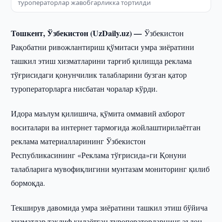
туроператорлар жавобгарликка тортилди
Тошкент, Ўзбекистон (UzDaily.uz) —
Ўзбекистон
Рақобатни ривожлантириш қўмитаси умра зиёратини
ташкил этиш хизматларини тарғиб қилишда реклама
тўғрисидаги қонунчилик талабларини бузган қатор
туроператорларга нисбатан чоралар кўрди.
Идора маълум қилишича, қўмита оммавий ахборот
воситалари ва интернет тармоғида жойлаштирилаётган
реклама материалларининг Ўзбекистон
Республикасининг «Реклама тўғрисида»ги Қонуни
талабларига мувофиқлигини мунтазам мониторинг қилиб
бормоқда.
Текширув давомида умра зиёратини ташкил этиш бўйича
хизматлар таклиф қилаётган туроператорларнинг эълон