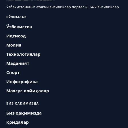
Ўзбекистоннинг етакчи янгиликлар порталы. 24/7 янгиликлар.
БЎЛИМЛАР
Ўзбекистон
Иқтисод
Молия
Технологиялар
Маданият
Спорт
Инфографика
Махсус лойиҳалар
БИЗ ҲАҚИМИЗДА
Биз ҳақимизда
Қоидалар