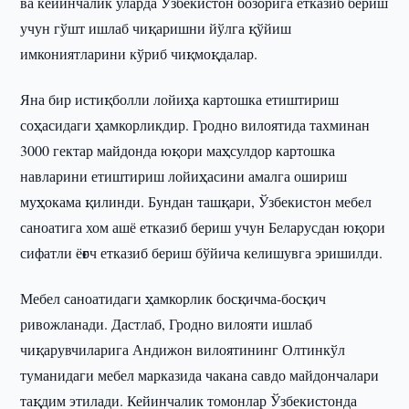
ва кейинчалик уларда Ўзбекистон бозорига етказиб бериш
учун гўшт ишлаб чиқаришни йўлга қўйиш
имкониятларини кўриб чиқмоқдалар.
Яна бир истиқболли лойиҳа картошка етиштириш
соҳасидаги ҳамкорликдир. Гродно вилоятида тахминан
3000 гектар майдонда юқори маҳсулдор картошка
навларини етиштириш лойиҳасини амалга ошириш
муҳокама қилинди. Бундан ташқари, Ўзбекистон мебел
саноатига хом ашё етказиб бериш учун Беларусдан юқори
сифатли ёғоч етказиб бериш бўйича келишувга эришилди.
Мебел саноатидаги ҳамкорлик босқичма-босқич
ривожланади. Дастлаб, Гродно вилояти ишлаб
чиқарувчиларига Андижон вилоятининг Олтинкўл
туманидаги мебел марказида чакана савдо майдончалари
тақдим этилади. Кейинчалик томонлар Ўзбекистонда