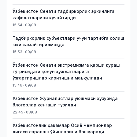
Ўзбекистон Сенати тадбиркорлик эркинлиги
кафолатларини кучайтирди
15:54 · 09/08
Тадбиркорлик субъектлари учун тартибга солиш
юки камайтирилмоқда
15:53 · 09/08
Ўзбекистон Сенати экстремизмга қарши кураш
тўғрисидаги қонун ҳужжатларига
ўзгартиришлар киритишни маъқуллади
15:46 · 09/08
Ўзбекистон Журналистлар уюшмаси ҳузурида
блогерлар кенгаши тузилди
22:45 · 08/08
Ўзбекистонлик ҳакамлар Осиё Чемпионлар
лигаси саралаш ўйинларини бошқаради