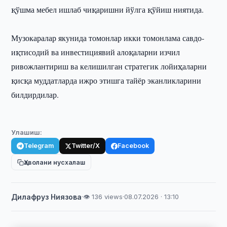
қўшма мебел ишлаб чиқаришни йўлга қўйиш ниятида.
Музокаралар якунида томонлар икки томонлама савдо-
иқтисодий ва инвестициявий алоқаларни изчил
ривожлантириш ва келишилган стратегик лойиҳаларни
қисқа муддатларда ижро этишга тайёр эканликларини
билдирдилар.
Улашиш:
Telegram
Twitter/X
Facebook
Ҳаволани нусхалаш
Дилафруз Ниязова
·
👁 136 views
·
08.07.2026 · 13:10