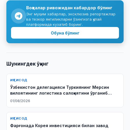
Воқеалар ривожидан хабардор бўлинг
Энг муҳим хабарлар, эксклюзив репортажлар
ва тезкор янгиликларни ўзингизга қулай
платформада кузатиб боринг.
Обуна бўлинг
Шунингдек ўқинг
ИҚТИСОД
Ўзбекистон делегацияси Туркиянинг Мерсин
вилоятининг логистика салоҳиятини ўрганиб
чиқди
01/08/2026
ИҚТИСОД
Фарғонада Корея инвестицияси билан завод