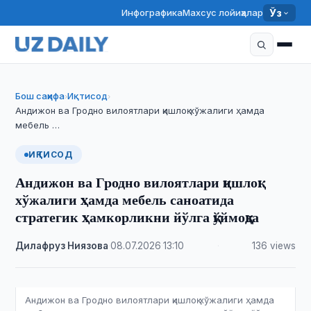
Инфографика
Махсус лойиҳалар
Ўз
Бош саҳифа
Иқтисод
›
›
Андижон ва Гродно вилоятлари қишлоқ хўжалиги ҳамда
мебель …
ИҚТИСОД
Андижон ва Гродно вилоятлари қишлоқ
хўжалиги ҳамда мебель саноатида
стратегик ҳамкорликни йўлга қўймоқда
Дилафруз Ниязова
·
08.07.2026
·
13:10
·
136 views
Андижон ва Гродно вилоятлари қишлоқ хўжалиги ҳамда