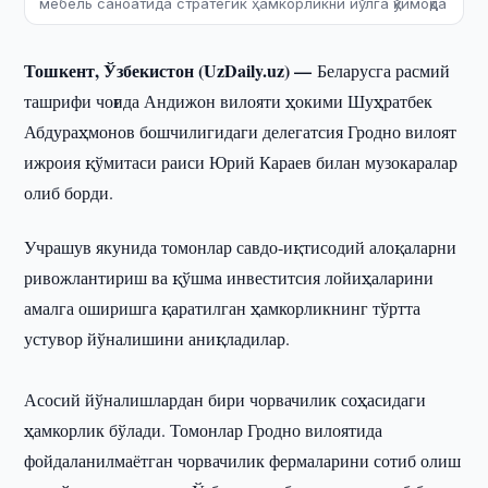
мебель саноатида стратегик ҳамкорликни йўлга қўймоқда
Тошкент, Ўзбекистон (UzDaily.uz) —
Беларусга расмий
ташрифи чоғида Андижон вилояти ҳокими Шуҳратбек
Абдураҳмонов бошчилигидаги делегатсия Гродно вилоят
ижроия қўмитаси раиси Юрий Караев билан музокаралар
олиб борди.
Учрашув якунида томонлар савдо-иқтисодий алоқаларни
ривожлантириш ва қўшма инвеститсия лойиҳаларини
амалга оширишга қаратилган ҳамкорликнинг тўртта
устувор йўналишини аниқладилар.
Асосий йўналишлардан бири чорвачилик соҳасидаги
ҳамкорлик бўлади. Томонлар Гродно вилоятида
фойдаланилмаётган чорвачилик фермаларини сотиб олиш