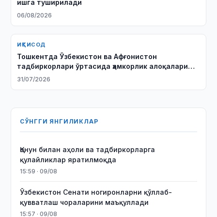
ишга туширилади
06/08/2026
ИҚТИСОД
Тошкентда Ўзбекистон ва Афғонистон
тадбиркорлари ўртасида ҳамкорлик алоқалари
кенгайтирилмоқда
31/07/2026
СЎНГГИ ЯНГИЛИКЛАР
Қонун билан аҳоли ва тадбиркорларга
қулайликлар яратилмоқда
15:59 · 09/08
Ўзбекистон Сенати ногиронларни қўллаб-
қувватлаш чораларини маъқуллади
15:57 · 09/08