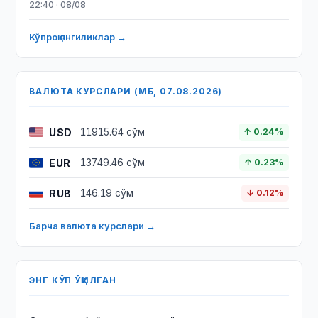
22:40 · 08/08
Кўпроқ янгиликлар →
ВАЛЮТА КУРСЛАРИ (МБ, 07.08.2026)
USD
11915.64 сўм
↑ 0.24%
EUR
13749.46 сўм
↑ 0.23%
RUB
146.19 сўм
↓ 0.12%
Барча валюта курслари →
ЭНГ КЎП ЎҚИЛГАН