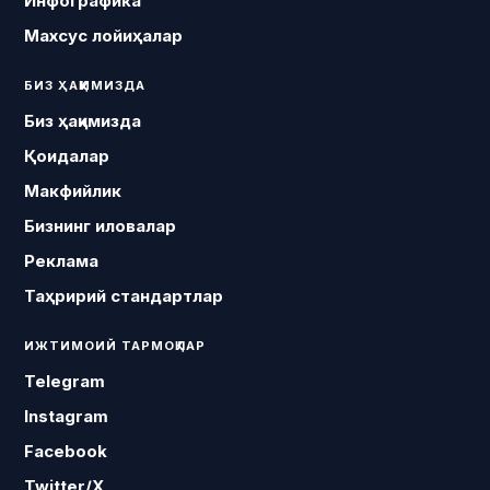
Инфографика
Махсус лойиҳалар
БИЗ ҲАҚИМИЗДА
Биз ҳақимизда
Қоидалар
Макфийлик
Бизнинг иловалар
Реклама
Таҳририй стандартлар
ИЖТИМОИЙ ТАРМОҚЛАР
Telegram
Instagram
Facebook
Twitter/X