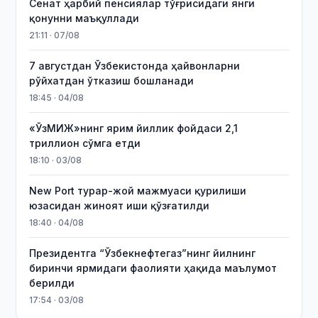
Сенат ҳарбий пенсиялар тўғрисидаги янги
қонунни маъқуллади
21:11 · 07/08
7 августдан Ўзбекистонда ҳайвонларни
рўйхатдан ўтказиш бошланади
18:45 · 04/08
«ЎзМИЖ»нинг ярим йиллик фойдаси 2,1
триллион сўмга етди
18:10 · 03/08
New Port турар-жой мажмуаси қурилиши
юзасидан жиноят иши қўзғатилди
18:40 · 04/08
Президентга “Ўзбекнефтегаз”нинг йилнинг
биринчи ярмидаги фаолияти ҳақида маълумот
берилди
17:54 · 03/08