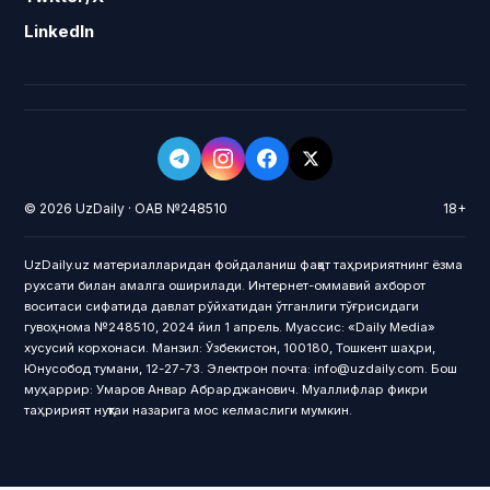
LinkedIn
© 2026 UzDaily · ОАВ №248510
18+
UzDaily.uz материалларидан фойдаланиш фақат таҳририятнинг ёзма
рухсати билан амалга оширилади. Интернет-оммавий ахборот
воситаси сифатида давлат рўйхатидан ўтганлиги тўғрисидаги
гувоҳнома №248510, 2024 йил 1 апрель. Муассис: «Daily Media»
хусусий корхонаси. Манзил: Ўзбекистон, 100180, Тошкент шаҳри,
Юнусобод тумани, 12-27-73. Электрон почта: info@uzdaily.com. Бош
муҳаррир: Умаров Анвар Абрарджанович. Муаллифлар фикри
таҳририят нуқтаи назарига мос келмаслиги мумкин.