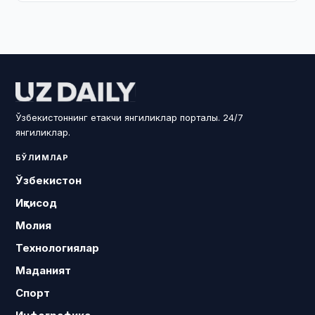
Ўзбекистоннинг етакчи янгиликлар порталы. 24/7
янгиликлар.
БЎЛИМЛАР
Ўзбекистон
Иқтисод
Молия
Технологиялар
Маданият
Спорт