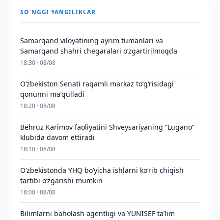
SO'NGGI YANGILIKLAR
Samarqand viloyatining ayrim tumanlari va
Samarqand shahri chegaralari oʻzgartirilmoqda
18:30 · 08/08
Oʻzbekiston Senati raqamli markaz toʻgʻrisidagi
qonunni maʼqulladi
18:20 · 08/08
Behruz Karimov faoliyatini Shveysariyaning “Lugano”
klubida davom ettiradi
18:10 · 08/08
O‘zbekistonda YHQ bo‘yicha ishlarni ko‘rib chiqish
tartibi o‘zgarishi mumkin
18:00 · 08/08
Bilimlarni baholash agentligi va YUNISEF taʼlim