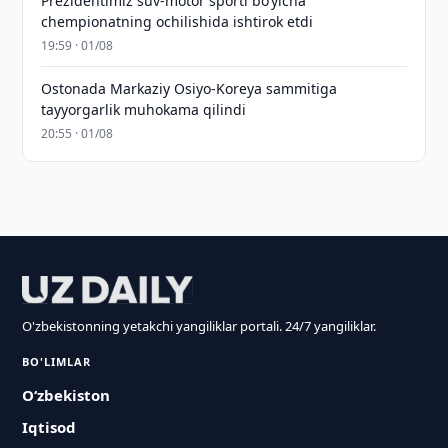
Prezidentimiz suv-motor sporti bo‘yicha
chempionatning ochilishida ishtirok etdi
19:59 · 01/08
Ostonada Markaziy Osiyo-Koreya sammitiga
tayyorgarlik muhokama qilindi
20:55 · 01/08
O'zbekistonning yetakchi yangiliklar portali. 24/7 yangiliklar.
BO'LIMLAR
O‘zbekiston
Iqtisod