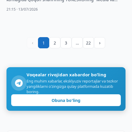
axborot savodxonligi shaharlari” (MIL Cities) tashabbusiga
21:15 · 13/07/2026
qo‘shilish istiqbollariga bag‘ishlangan …
‹
›
1
2
3
…
22
Voqealar rivojidan xabardor bo‘ling
Eng muhim xabarlar, eksklyuziv reportajlar va tezkor
yangiliklarni o‘zingizga qulay platformada kuzatib
boring.
Obuna bo'ling