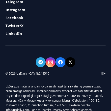
Telegram
Instagram
Facebook
Twitter/X
LinkedIn
© 2026 UzDaily · OAV №248510
18+
UzDaily.uz materiallaridan foydalanish faqat tahririyatning yozma ruxsati
bilan amalga oshiriladi. Internet-ommaviy axborot vositasi sifatida davlat
roʻyxatidan oʻtganligi toʻgʻrisidagi guvohnoma №248510, 2024 yil 1 aprel.
Muassis: «Daily Media» xususiy korxonasi. Manzil: Oʻzbekiston, 100180,
Toshkent shahri, Yunusobod tumani, 12-27-73. Elektron pochta:
info@uzdaily.com. Bosh muharrir: Umarov Anvar Abrardjanovich.