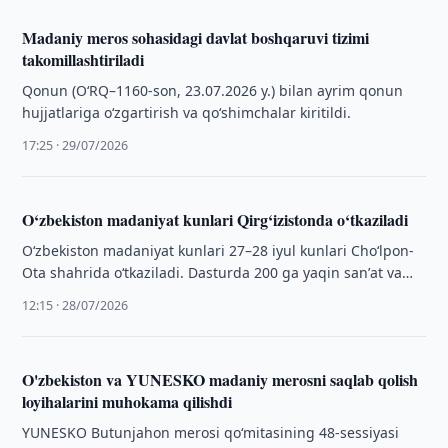
Madaniy meros sohasidagi davlat boshqaruvi tizimi
takomillashtiriladi
Qonun (O‘RQ–1160-son, 23.07.2026 y.) bilan ayrim qonun
hujjatlariga o‘zgartirish va qo‘shimchalar kiritildi.
17:25 · 29/07/2026
O‘zbekiston madaniyat kunlari Qirg‘izistonda o‘tkaziladi
O‘zbekiston madaniyat kunlari 27–28 iyul kunlari Cho‘lpon-
Ota shahrida o‘tkaziladi. Dasturda 200 ga yaqin sanʼat va
madaniyat vakili qatnashadi.
12:15 · 28/07/2026
O'zbekiston va YUNESKO madaniy merosni saqlab qolish
loyihalarini muhokama qilishdi
YUNESKO Butunjahon merosi qo‘mitasining 48-sessiyasi