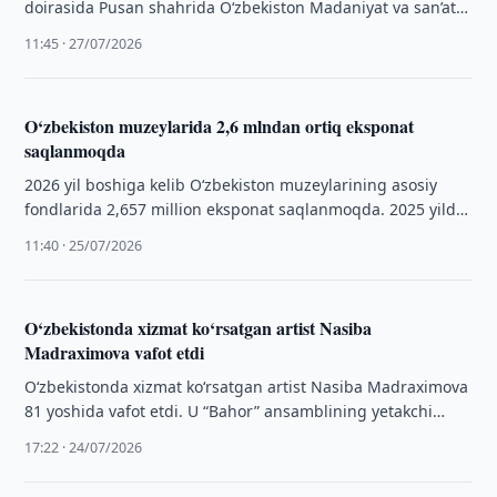
doirasida Pusan shahrida O‘zbekiston Madaniyat va san’atni
rivojlantirish jamg‘armasi raisi, YUNESKO ishlari bo‘yicha
11:45 · 27/07/2026
O‘zbekiston Respublikasi …
O‘zbekiston muzeylarida 2,6 mlndan ortiq eksponat
saqlanmoqda
2026 yil boshiga kelib O‘zbekiston muzeylarining asosiy
fondlarida 2,657 million eksponat saqlanmoqda. 2025 yilda
muzeylarda 56 142 ta ekskursiya o‘tkazildi.
11:40 · 25/07/2026
O‘zbekistonda xizmat ko‘rsatgan artist Nasiba
Madraximova vafot etdi
O‘zbekistonda xizmat ko‘rsatgan artist Nasiba Madraximova
81 yoshida vafot etdi. U “Bahor” ansamblining yetakchi
yakkaxoni sifatida milliy raqs sanʼati rivojiga …
17:22 · 24/07/2026