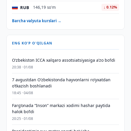
RUB
146,19 so'm
↓ 0.12%
Barcha valyuta kurslari →
ENG KO'P O'QILGAN
O‘zbekiston ICCA xalqaro assotsiatsiyasiga aʼzo bo‘ldi
20:38 · 01/08
7 avgustdan O‘zbekistonda hayvonlarni ro‘yxatdan
o‘tkazish boshlanadi
18:45 · 04/08
Farg‘onada “Inson” markazi xodimi hashar paytida
halok bo‘ldi
20:25 · 01/08