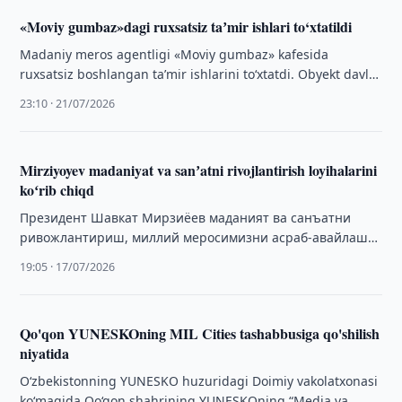
«Moviy gumbaz»dagi ruxsatsiz taʼmir ishlari to‘xtatildi
Madaniy meros agentligi «Moviy gumbaz» kafesida
ruxsatsiz boshlangan taʼmir ishlarini to‘xtatdi. Obyekt davlat
muhofazasidagi madaniy meros hisoblanadi.
23:10 · 21/07/2026
Mirziyoyev madaniyat va sanʼatni rivojlantirish loyihalarini
koʻrib chiqd
Президент Шавкат Мирзиёев маданият ва санъатни
ривожлантириш, миллий меросимизни асраб-авайлаш
ҳамда халқаро миқёсда кенг тарғиб қилишга қаратилган
19:05 · 17/07/2026
лойиҳа ва тадбирлар …
Qo'qon YUNESKOning MIL Cities tashabbusiga qo'shilish
niyatida
O‘zbekistonning YUNESKO huzuridagi Doimiy vakolatxonasi
ko‘magida Qo‘qon shahrining YUNESKOning “Media va