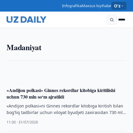
Infografika
Maxsus loyihalar
O'z
MADANIYAT
Madaniyat
Aktyor, rejissyor va pedagog Abdumannon
Ubaydullayev vafot etdi
10:20 · 08/08/2026
«Andijon polkasi» Ginnes rekordlar kitobiga kiritilishi
uchun 730 mln so‘m ajratildi
«Andijon polkasi»ni Ginnes rekordlar kitobiga kiritish bilan
bog‘liq tadbirlar uchun viloyat byudjeti zaxirasidan 730 mln
so‘m ajratildi.
11:30 · 31/07/2026