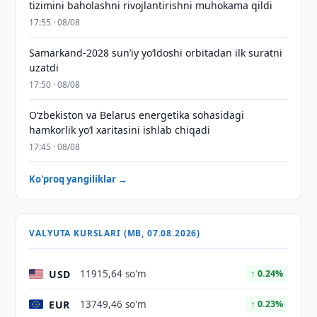
tizimini baholashni rivojlantirishni muhokama qildi
17:55 · 08/08
Samarkand-2028 sunʼiy yo‘ldoshi orbitadan ilk suratni
uzatdi
17:50 · 08/08
Oʻzbekiston va Belarus energetika sohasidagi
hamkorlik yoʻl xaritasini ishlab chiqadi
17:45 · 08/08
Ko'proq yangiliklar →
VALYUTA KURSLARI (MB, 07.08.2026)
USD
11915,64 so'm
↑ 0.24%
EUR
13749,46 so'm
↑ 0.23%