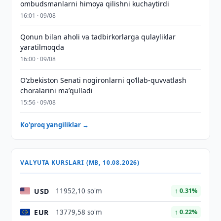
ombudsmanlarni himoya qilishni kuchaytirdi
16:01 · 09/08
Qonun bilan aholi va tadbirkorlarga qulayliklar
yaratilmoqda
16:00 · 09/08
Oʻzbekiston Senati nogironlarni qoʻllab-quvvatlash
choralarini maʼqulladi
15:56 · 09/08
Ko'proq yangiliklar →
VALYUTA KURSLARI (MB, 10.08.2026)
USD
11952,10 so'm
↑ 0.31%
EUR
13779,58 so'm
↑ 0.22%