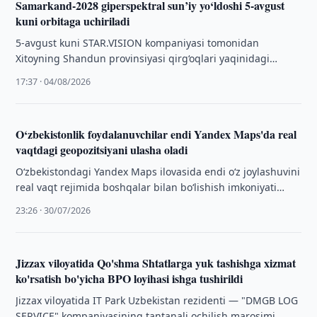
Samarkand-2028 giperspektral sun’iy yo‘ldoshi 5-avgust
kuni orbitaga uchiriladi
5-avgust kuni STAR.VISION kompaniyasi tomonidan
Xitoyning Shandun provinsiyasi qirg‘oqlari yaqinidagi
dengiz start platformasidan Samarkand-2028 va Lampung-
17:37 · 04/08/2026
1 giperspektral sun’iy yo‘ldoshlari uchiriladi.
O‘zbekistonlik foydalanuvchilar endi Yandex Maps'da real
vaqtdagi geopozitsiyani ulasha oladi
O‘zbekistondagi Yandex Maps ilovasida endi o‘z joylashuvini
real vaqt rejimida boshqalar bilan bo‘lishish imkoniyati
paydo bo‘ldi.
23:26 · 30/07/2026
Jizzax viloyatida Qo'shma Shtatlarga yuk tashishga xizmat
ko'rsatish bo'yicha BPO loyihasi ishga tushirildi
Jizzax viloyatida IT Park Uzbekistan rezidenti — "DMGB LOG
SERVICE" kompaniyasining tantanali ochilish marosimi