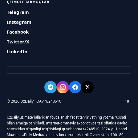
IJTIMOIY TARMOQLAR
Telegram
Instagram
Facebook
Twitter/X
LinkedIn
© 2026 UzDaily · OAV №248510
18+
UzDaily.uz materiallaridan foydalanish faqat tahririyatning yozma ruxsati
bilan amalga oshiriladi. Internet-ommaviy axborot vositasi sifatida davlat
roʻyxatidan oʻtganligi toʻgʻrisidagi guvohnoma №248510, 2024 yil 1 aprel.
Muassis: «Daily Media» xususiy korxonasi. Manzil: Oʻzbekiston, 100180,