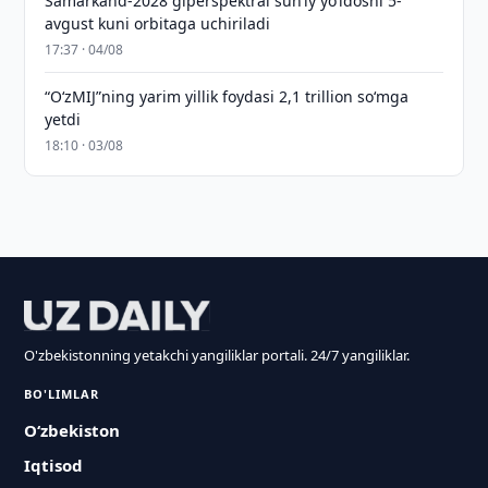
Samarkand-2028 giperspektral sun’iy yo‘ldoshi 5-
avgust kuni orbitaga uchiriladi
17:37 · 04/08
“O‘zMIJ”ning yarim yillik foydasi 2,1 trillion so‘mga
yetdi
18:10 · 03/08
O'zbekistonning yetakchi yangiliklar portali. 24/7 yangiliklar.
BO'LIMLAR
O‘zbekiston
Iqtisod