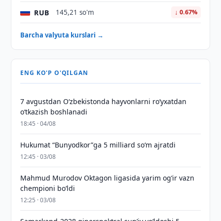
RUB
145,21 so'm
↓ 0.67%
Barcha valyuta kurslari →
ENG KO'P O'QILGAN
7 avgustdan O‘zbekistonda hayvonlarni ro‘yxatdan
o‘tkazish boshlanadi
18:45 · 04/08
Hukumat “Bunyodkor”ga 5 milliard so‘m ajratdi
12:45 · 03/08
Mahmud Murodov Oktagon ligasida yarim og‘ir vazn
chempioni bo‘ldi
12:25 · 03/08