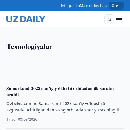
Infografika
Maxsus loyihalar
O'z
TEXNOLOGIYALAR
Texnologiyalar
Oʻzbekiston Senati raqamli markaz toʻgʻrisidagi
qonunni maʼqulladi
18:20 · 08/08/2026
Samarkand-2028 sunʼiy yo‘ldoshi orbitadan ilk suratni
uzatdi
O‘zbekistonning Samarkand-2028 sunʼiy yo‘ldoshi 5
avgustda uchirilganidan so‘ng orbitadan Yer yuzasining ilk
suratini uzatdi.
17:50 · 08/08/2026