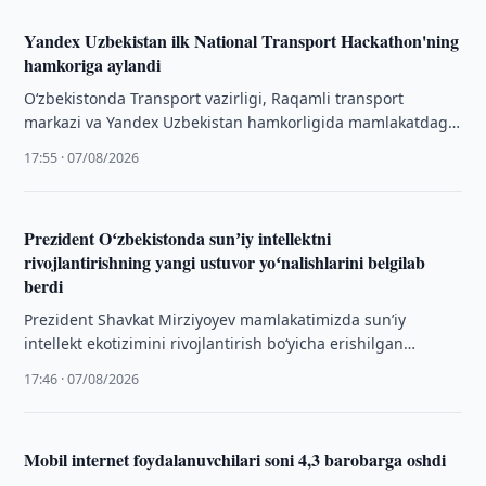
Yandex Uzbekistan ilk National Transport Hackathon'ning
hamkoriga aylandi
O‘zbekistonda Transport vazirligi, Raqamli transport
markazi va Yandex Uzbekistan hamkorligida mamlakatdagi
ilk National Transport Hackathon start oldi. Uch kun
17:55 · 07/08/2026
davomida …
Prezident Oʻzbekistonda sunʼiy intellektni
rivojlantirishning yangi ustuvor yoʻnalishlarini belgilab
berdi
Prezident Shavkat Mirziyoyev mamlakatimizda sunʼiy
intellekt ekotizimini rivojlantirish boʻyicha erishilgan
natijalar va istiqboldagi ustuvor vazifalar yuzasidan
17:46 · 07/08/2026
taqdimot bilan tanishdi.
Mobil internet foydalanuvchilari soni 4,3 barobarga oshdi