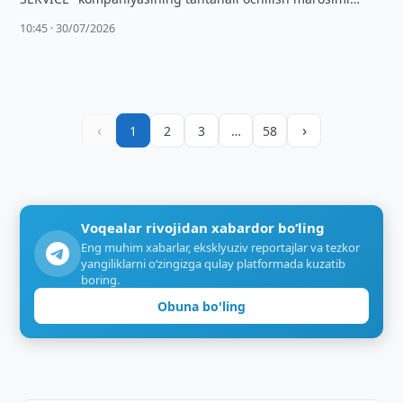
bo‘lib o‘tdi.
10:45 · 30/07/2026
‹
›
1
2
3
…
58
Voqealar rivojidan xabardor bo‘ling
Eng muhim xabarlar, eksklyuziv reportajlar va tezkor
yangiliklarni o‘zingizga qulay platformada kuzatib
boring.
Obuna bo'ling