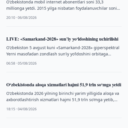
O‘zbekistonda mobil internet abonentlari soni 33,3
millionga yetdi. 2015 yilga nisbatan foydalanuvchilar soni
4,3 barobarga oshgan.
20:10 · 06/08/2026
LIVE: «Samarkand-2028» sun’iy yo‘ldoshining uchirilishi
O‘zbekiston 5 avgust kuni «Samarkand-2028» giperspektral
Yerni masofadan zondlash sun’iy yo‘ldoshini orbitaga
chiqarishni rejalashtirmoqda. Uchirish Xitoydagi Haiyan-
06:58 · 05/08/2026
Vostok kosmodromidan, Toshkent vaqti …
O‘zbekistonda aloqa xizmatlari hajmi 51,9 trln so‘mga yetdi
O‘zbekistonda 2026 yilning birinchi yarim yilligida aloqa va
axborotlashtirish xizmatlari hajmi 51,9 trln so‘mga yetib,
yillik o‘sish 22,1 foizni tashkil …
18:15 · 04/08/2026