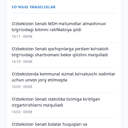
SO'NGGI YANGILIKLAR
Oʻzbekiston Senati MDH maʼlumotlar almashinuvi
toʻgʻrisidagi bitimni ratifikatsiya qildi
16:11 · 09/08
Oʻzbekiston Senati qochqinlarga yordam koʻrsatish
toʻgʻrisidagi shartnomani bekor qilishni maʼqulladi
16:10 · 09/08
Oʻzbekistonda kommunal xizmat koʻrsatuvchi xodimlar
uchun unvon joriy etilmoqda
16:05 · 09/08
Oʻzbekiston Senati statistika tizimiga kiritilgan
oʻzgartirishlarni maʼqulladi
16:03 · 09/08
Oʻzbekiston Senati bolalar huquqlari va