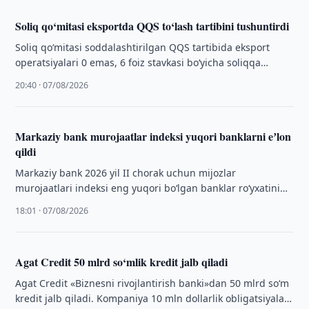
Soliq qo‘mitasi eksportda QQS to‘lash tartibini tushuntirdi
Soliq qo‘mitasi soddalashtirilgan QQS tartibida eksport
operatsiyalari 0 emas, 6 foiz stavkasi bo‘yicha soliqqa
tortilishini tushuntirdi.
20:40 · 07/08/2026
Markaziy bank murojaatlar indeksi yuqori banklarni eʼlon
qildi
Markaziy bank 2026 yil II chorak uchun mijozlar
murojaatlari indeksi eng yuqori bo‘lgan banklar ro‘yxatini
eʼlon qildi. AVO Bank reytingda …
18:01 · 07/08/2026
Agat Credit 50 mlrd so‘mlik kredit jalb qiladi
Agat Credit «Biznesni rivojlantirish banki»dan 50 mlrd so‘m
kredit jalb qiladi. Kompaniya 10 mln dollarlik obligatsiyalar