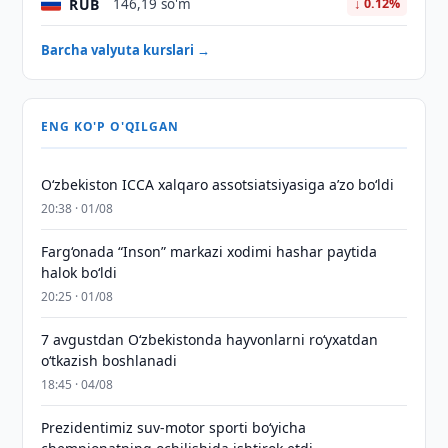
RUB
146,19 so'm
↓ 0.12%
Barcha valyuta kurslari →
ENG KO'P O'QILGAN
O‘zbekiston ICCA xalqaro assotsiatsiyasiga aʼzo bo‘ldi
20:38 · 01/08
Farg‘onada “Inson” markazi xodimi hashar paytida
halok bo‘ldi
20:25 · 01/08
7 avgustdan O‘zbekistonda hayvonlarni ro‘yxatdan
o‘tkazish boshlanadi
18:45 · 04/08
Prezidentimiz suv-motor sporti bo‘yicha