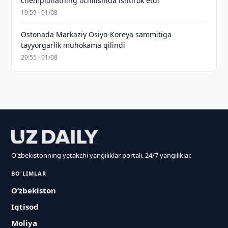
chempionatning ochilishida ishtirok etdi
19:59 · 01/08
Ostonada Markaziy Osiyo-Koreya sammitiga
tayyorgarlik muhokama qilindi
20:55 · 01/08
O'zbekistonning yetakchi yangiliklar portali. 24/7 yangiliklar.
BO'LIMLAR
O‘zbekiston
Iqtisod
Moliya