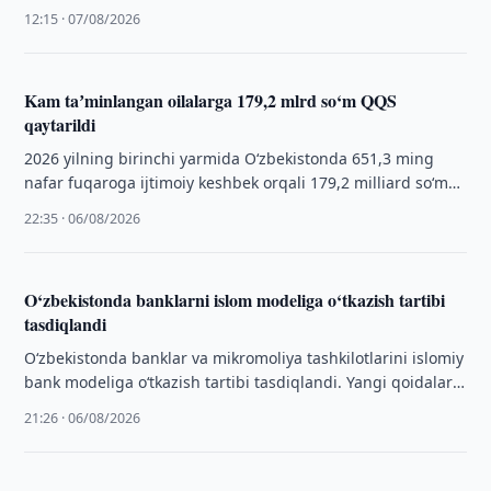
chiqarishni ham rejalashtirmoqda.
12:15 · 07/08/2026
Kam taʼminlangan oilalarga 179,2 mlrd so‘m QQS
qaytarildi
2026 yilning birinchi yarmida O‘zbekistonda 651,3 ming
nafar fuqaroga ijtimoiy keshbek orqali 179,2 milliard so‘m
QQS qaytarildi.
22:35 · 06/08/2026
O‘zbekistonda banklarni islom modeliga o‘tkazish tartibi
tasdiqlandi
O‘zbekistonda banklar va mikromoliya tashkilotlarini islomiy
bank modeliga o‘tkazish tartibi tasdiqlandi. Yangi qoidalar 1
avgustdan ro‘yxatdan o‘tdi.
21:26 · 06/08/2026