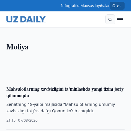
Infografika
Maxsus loyihalar
O'z
MOLIYA
Moliya
Senat pensiya tayinlash tartibiga kiritilgan
o'zgartirishlarni ma'qulladi
21:30 · 07/08/2026
Mahsulotlarning xavfsizligini taʼminlashda yangi tizim joriy
qilinmoqda
Senatning 18-yalpi majlisida “Mahsulotlarning umumiy
xavfsizligi toʻgʻrisida”gi Qonun koʻrib chiqildi.
21:15 · 07/08/2026