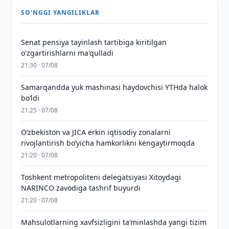
SO'NGGI YANGILIKLAR
Senat pensiya tayinlash tartibiga kiritilgan
o'zgartirishlarni ma'qulladi
21:30 · 07/08
Samarqandda yuk mashinasi haydovchisi YTHda halok
bo‘ldi
21:25 · 07/08
Oʻzbekiston va JICA erkin iqtisodiy zonalarni
rivojlantirish boʻyicha hamkorlikni kengaytirmoqda
21:20 · 07/08
Toshkent metropoliteni delegatsiyasi Xitoydagi
NARINCO zavodiga tashrif buyurdi
21:20 · 07/08
Mahsulotlarning xavfsizligini taʼminlashda yangi tizim