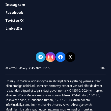
Instagram
Facebook
Twitter/X
LinkedIn
© 2026 UzDaily · OAV №248510
18+
UzDaily.uz materiallaridan foydalanish faqat tahririyatning yozma ruxsati
bilan amalga oshiriladi. Internet-ommaviy axborot vositasi sifatida davlat
roʻyxatidan oʻtganligi toʻgʻrisidagi guvohnoma №248510, 2024 yil 1 aprel.
Muassis: «Daily Media» xususiy korxonasi. Manzil: Oʻzbekiston, 100180,
Toshkent shahri, Yunusobod tumani, 12-27-73. Elektron pochta:
info@uzdaily.com. Bosh muharrir: Umarov Anvar Abrardjanovich.
Mualliflar fikri tahririyat nuqtayi nazariga mos kelmasligi mumkin.