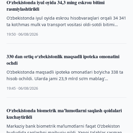
O‘zbekistonda iyul oyida 34,3 ming eskrou bitimi
rasmiylashtirildi
O‘zbekistonda iyul oyida eskrou hisobvaraqlari orqali 34 341
ta ko‘chmas mulk va transport vositasi oldi-sotdi bitimi
rasmiylashtirildi.
19:50 · 06/08/2026
330 dan ortiq o‘zbekistonlik maqsadli ipoteka omonatini
ochdi
O‘zbekistonda maqsadli ipoteka omonatlari bo‘yicha 338 ta
hisob ochildi. Ularda jami 23,9 mlrd so‘m mablag‘
jamlangan.
19:45 · 06/08/2026
O‘zbekistonda biometrik maʼlumotlarni saqlash qoidalari
kuchaytirildi
Markaziy bank biometrik maʼlumotlarni faqat O‘zbekiston
hududida saqlashni majburiy qildi. Yangi talablar rasman