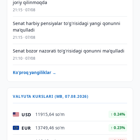
joriy qilinmoqda
21:15 · 07/08
Senat harbiy pensiyalar to'g'risidagi yangi qonunni
ma'qulladi
21:15 · 07/08
Senat bozor nazorati to'g'risidagi qonunni ma'qulladi
21:10 · 07/08
Ko'proq yangiliklar →
VALYUTA KURSLARI (MB, 07.08.2026)
USD
11915,64 so'm
↑ 0.24%
EUR
13749,46 so'm
↑ 0.23%