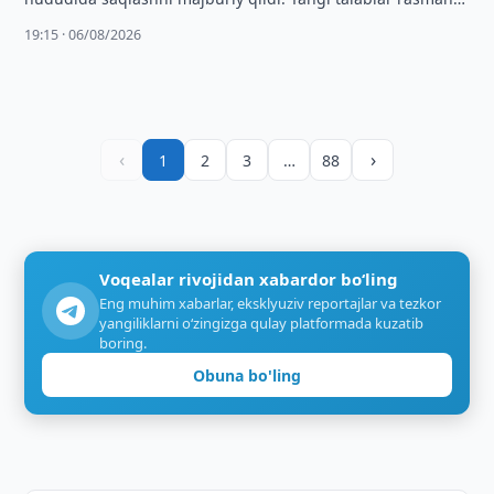
kuchga kirdi.
19:15 · 06/08/2026
‹
›
1
2
3
…
88
Voqealar rivojidan xabardor bo‘ling
Eng muhim xabarlar, eksklyuziv reportajlar va tezkor
yangiliklarni o‘zingizga qulay platformada kuzatib
boring.
Obuna bo'ling