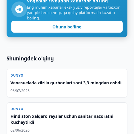
Voqealar rivojidan xabardor bo‘ling
Eng muhim xabarlar, eksklyuziv reportajlar va tezkor
yangiliklarni o‘zingizga qulay platformada kuzatib
boring.
Obuna bo'ling
Shuningdek o'qing
DUNYO
Venesuelada zilzila qurbonlari soni 3,3 mingdan oshdi
06/07/2026
DUNYO
Hindiston xalqaro reyslar uchun sanitar nazoratni
kuchaytirdi
02/06/2026