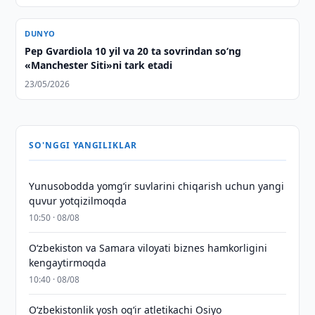
DUNYO
Pep Gvardiola 10 yil va 20 ta sovrindan so‘ng
«Manchester Siti»ni tark etadi
23/05/2026
SO'NGGI YANGILIKLAR
Yunusobodda yomg‘ir suvlarini chiqarish uchun yangi
quvur yotqizilmoqda
10:50 · 08/08
Oʻzbekiston va Samara viloyati biznes hamkorligini
kengaytirmoqda
10:40 · 08/08
O‘zbekistonlik yosh og‘ir atletikachi Osiyo