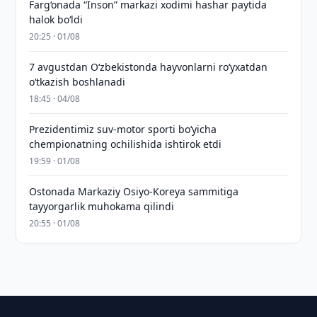
Farg‘onada “Inson” markazi xodimi hashar paytida
halok bo‘ldi
20:25 · 01/08
7 avgustdan O‘zbekistonda hayvonlarni ro‘yxatdan
o‘tkazish boshlanadi
18:45 · 04/08
Prezidentimiz suv-motor sporti bo‘yicha
chempionatning ochilishida ishtirok etdi
19:59 · 01/08
Ostonada Markaziy Osiyo-Koreya sammitiga
tayyorgarlik muhokama qilindi
20:55 · 01/08