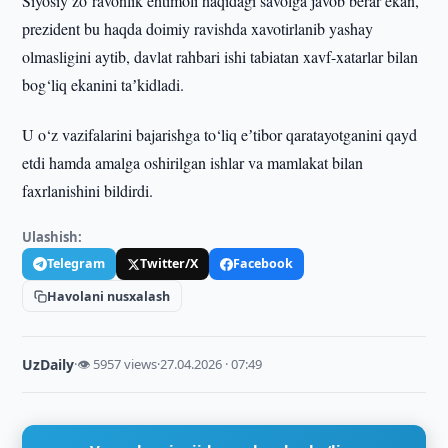
Siyosiy zo‘ravonlik ehtimoli haqidagi savolga javob berar ekan,
prezident bu haqda doimiy ravishda xavotirlanib yashay
olmasligini aytib, davlat rahbari ishi tabiatan xavf-xatarlar bilan
bog‘liq ekanini taʼkidladi.
U o‘z vazifalarini bajarishga to‘liq eʼtibor qaratayotganini qayd
etdi hamda amalga oshirilgan ishlar va mamlakat bilan
faxrlanishini bildirdi.
Ulashish:
Telegram
Twitter/X
Facebook
Havolani nusxalash
UzDaily
·
👁 5957 views
·
27.04.2026 · 07:49