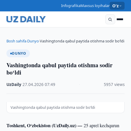
Infografika
Maxsus loyihalar
O'z
Bosh sahifa
Dunyo
Vashingtonda qabul paytida otishma sodir bo‘ldi
›
›
DUNYO
Vashingtonda qabul paytida otishma sodir
bo‘ldi
UzDaily
·
27.04.2026
·
07:49
·
5957 views
Vashingtonda qabul paytida otishma sodir bo‘ldi
Toshkent, O‘zbekiston (UzDaily.uz) —
25 aprel kechqurun