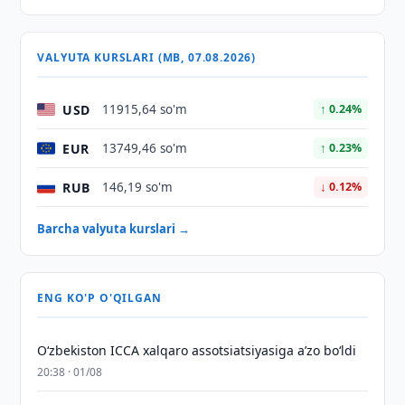
VALYUTA KURSLARI (MB, 07.08.2026)
USD
11915,64 so'm
↑ 0.24%
EUR
13749,46 so'm
↑ 0.23%
RUB
146,19 so'm
↓ 0.12%
Barcha valyuta kurslari →
ENG KO'P O'QILGAN
O‘zbekiston ICCA xalqaro assotsiatsiyasiga aʼzo bo‘ldi
20:38 · 01/08