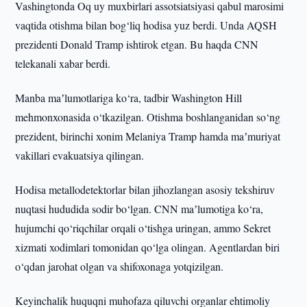
Vashingtonda Oq uy muxbirlari assotsiatsiyasi qabul marosimi
vaqtida otishma bilan bog‘liq hodisa yuz berdi. Unda AQSH
prezidenti Donald Tramp ishtirok etgan. Bu haqda CNN
telekanali xabar berdi.
Manba maʼlumotlariga ko‘ra, tadbir Washington Hill
mehmonxonasida o‘tkazilgan. Otishma boshlanganidan so‘ng
prezident, birinchi xonim Melaniya Tramp hamda maʼmuriyat
vakillari evakuatsiya qilingan.
Hodisa metallodetektorlar bilan jihozlangan asosiy tekshiruv
nuqtasi hududida sodir bo‘lgan. CNN maʼlumotiga ko‘ra,
hujumchi qo‘riqchilar orqali o‘tishga uringan, ammo Sekret
xizmati xodimlari tomonidan qo‘lga olingan. Agentlardan biri
o‘qdan jarohat olgan va shifoxonaga yotqizilgan.
Keyinchalik huquqni muhofaza qiluvchi organlar ehtimoliy