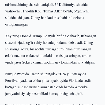
otishmachining shaxsini aniqladi. U Kaliforniya shtatida
yashovchi 31 yoshli Koul Tomas Allen bo‘lib, o‘qituvchi
sifatida ishlagan. Uning harakatlari sabablari hozircha
ochiqlanmagan.
Keyinroq Donald Tramp Oq uyda brifing o‘tkazib, ushlangan
shaxsni «juda og‘ir ruhiy holatdagi odam» deb atadi. Uning
so‘zlariga ko‘ra, bir nechta turdagi qurol bilan qurollangan
erkak nazorat-o‘tkazish punktidan o‘tishga uringan, ammo
«juda jasur Sekret xizmati xodimlari» tomonidan to‘xtatilgan.
Nutqi davomida Tramp shuningdek 2024 yil iyul oyida
Pensilvaniyada va o‘sha yil sentyabr oyida Floridada sodir
bo‘lgan suiqasd urinishlarini eslab o‘tdi hamda Amerika
jamiyatini siyosiy keskinlikni kamaytirishga chaqirdi.