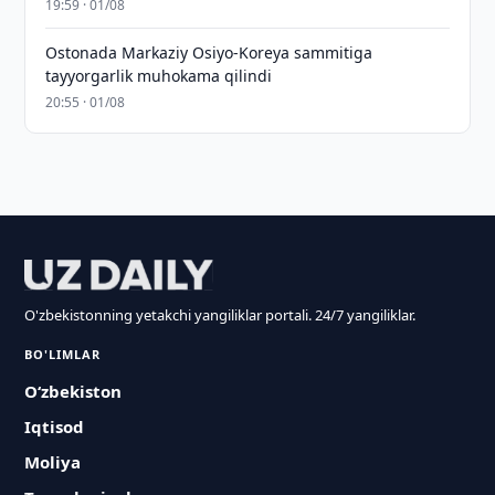
19:59 · 01/08
Ostonada Markaziy Osiyo-Koreya sammitiga
tayyorgarlik muhokama qilindi
20:55 · 01/08
O'zbekistonning yetakchi yangiliklar portali. 24/7 yangiliklar.
BO'LIMLAR
O‘zbekiston
Iqtisod
Moliya