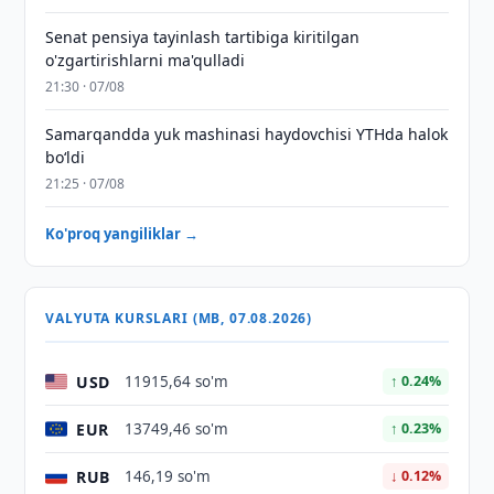
Senat pensiya tayinlash tartibiga kiritilgan
o'zgartirishlarni ma'qulladi
21:30 · 07/08
Samarqandda yuk mashinasi haydovchisi YTHda halok
bo‘ldi
21:25 · 07/08
Ko'proq yangiliklar →
VALYUTA KURSLARI (MB, 07.08.2026)
USD
11915,64 so'm
↑ 0.24%
EUR
13749,46 so'm
↑ 0.23%
RUB
146,19 so'm
↓ 0.12%