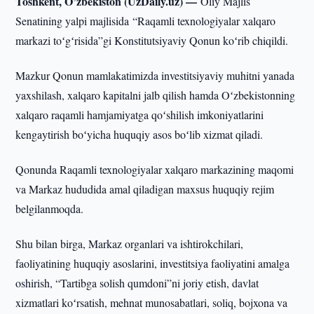
Toshkent, O’zbekiston (UzDaily.uz) —
Oliy Majlis
Senatining yalpi majlisida “Raqamli texnologiyalar xalqaro
markazi toʻgʻrisida”gi Konstitutsiyaviy Qonun koʻrib chiqildi.
Mazkur Qonun mamlakatimizda investitsiyaviy muhitni yanada
yaxshilash, xalqaro kapitalni jalb qilish hamda Oʻzbekistonning
xalqaro raqamli hamjamiyatga qoʻshilish imkoniyatlarini
kengaytirish boʻyicha huquqiy asos boʻlib xizmat qiladi.
Qonunda Raqamli texnologiyalar xalqaro markazining maqomi
va Markaz hududida amal qiladigan maxsus huquqiy rejim
belgilanmoqda.
Shu bilan birga, Markaz organlari va ishtirokchilari,
faoliyatining huquqiy asoslarini, investitsiya faoliyatini amalga
oshirish, “Tartibga solish qumdoni”ni joriy etish, davlat
xizmatlari koʻrsatish, mehnat munosabatlari, soliq, bojxona va