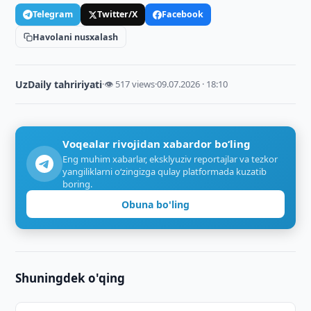
Telegram
Twitter/X
Facebook
Havolani nusxalash
UzDaily tahririyati
·
👁 517 views
·
09.07.2026 · 18:10
Voqealar rivojidan xabardor bo‘ling
Eng muhim xabarlar, eksklyuziv reportajlar va tezkor
yangiliklarni o‘zingizga qulay platformada kuzatib
boring.
Obuna bo'ling
Shuningdek o'qing