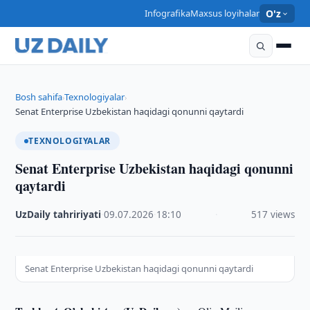
Infografika
Maxsus loyihalar
O'z
Bosh sahifa
Texnologiyalar
›
›
Senat Enterprise Uzbekistan haqidagi qonunni qaytardi
TEXNOLOGIYALAR
Senat Enterprise Uzbekistan haqidagi qonunni
qaytardi
UzDaily tahririyati
·
09.07.2026
·
18:10
·
517 views
Senat Enterprise Uzbekistan haqidagi qonunni qaytardi