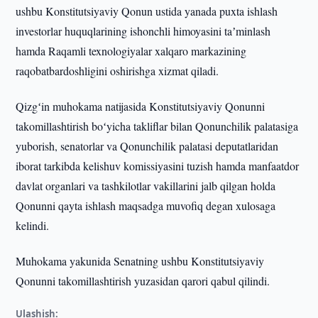
ushbu Konstitutsiyaviy Qonun ustida yanada puxta ishlash
investorlar huquqlarining ishonchli himoyasini taʼminlash
hamda Raqamli texnologiyalar xalqaro markazining
raqobatbardoshligini oshirishga xizmat qiladi.
Qizgʻin muhokama natijasida Konstitutsiyaviy Qonunni
takomillashtirish boʻyicha takliflar bilan Qonunchilik palatasiga
yuborish, senatorlar va Qonunchilik palatasi deputatlaridan
iborat tarkibda kelishuv komissiyasini tuzish hamda manfaatdor
davlat organlari va tashkilotlar vakillarini jalb qilgan holda
Qonunni qayta ishlash maqsadga muvofiq degan xulosaga
kelindi.
Muhokama yakunida Senatning ushbu Konstitutsiyaviy
Qonunni takomillashtirish yuzasidan qarori qabul qilindi.
Ulashish: