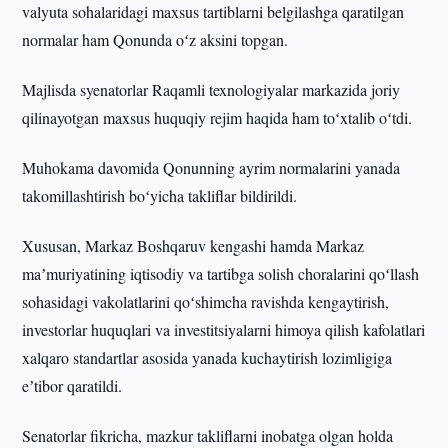
valyuta sohalaridagi maxsus tartiblarni belgilashga qaratilgan
normalar ham Qonunda oʻz aksini topgan.
Majlisda syenatorlar Raqamli texnologiyalar markazida joriy
qilinayotgan maxsus huquqiy rejim haqida ham toʻxtalib oʻtdi.
Muhokama davomida Qonunning ayrim normalarini yanada
takomillashtirish boʻyicha takliflar bildirildi.
Xususan, Markaz Boshqaruv kengashi hamda Markaz
maʼmuriyatining iqtisodiy va tartibga solish choralarini qoʻllash
sohasidagi vakolatlarini qoʻshimcha ravishda kengaytirish,
investorlar huquqlari va investitsiyalarni himoya qilish kafolatlari
xalqaro standartlar asosida yanada kuchaytirish lozimligiga
eʼtibor qaratildi.
Senatorlar fikricha, mazkur takliflarni inobatga olgan holda