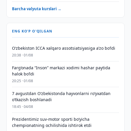
Barcha valyuta kurslari →
ENG KO'P O'QILGAN
O‘zbekiston ICCA xalqaro assotsiatsiyasiga aʼzo bo‘ldi
20:38 · 01/08
Farg‘onada “Inson” markazi xodimi hashar paytida
halok bo‘ldi
20:25 · 01/08
7 avgustdan O‘zbekistonda hayvonlarni ro‘yxatdan
o‘tkazish boshlanadi
18:45 · 04/08
Prezidentimiz suv-motor sporti bo‘yicha
chempionatning ochilishida ishtirok etdi