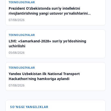
TEXNOLOGIYALAR
Prezident Oʻzbekistonda sunʼiy intellektni
rivojlantirishning yangi ustuvor yoʻnalishlarini
belgilab berdi
07/08/2026
TEXNOLOGIYALAR
LIVE: «Samarkand-2028» sun’iy yo‘ldoshining
uchirilishi
05/08/2026
TEXNOLOGIYALAR
Yandex Uzbekistan ilk National Transport
Hackathon'ning hamkoriga aylandi
07/08/2026
SO'NGGI YANGILIKLAR