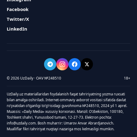
Facebook
Twitter/X
LinkedIn
© 2026 UzDaily · OAV №248510
18+
UzDaily.uz materiallaridan foydalanish faqat tahririyatning yozma ruxsati
bilan amalga oshiriladi. Internet-ommaviy axborot vositasi sifatida davlat
roʻyxatidan oʻtganligi toʻgʻrisidagi guvohnoma №248510, 2024 yil 1 aprel.
Muassis: «Daily Media» xususiy korxonasi. Manzil: Oʻzbekiston, 100180,
Toshkent shahri, Yunusobod tumani, 12-27-73. Elektron pochta:
info@uzdaily.com. Bosh muharrir: Umarov Anvar Abrardjanovich.
Mualliflar fikri tahririyat nuqtayi nazariga mos kelmasligi mumkin.