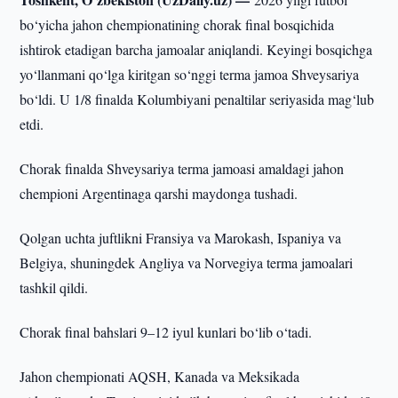
bo‘yicha jahon chempionatining chorak final bosqichida
ishtirok etadigan barcha jamoalar aniqlandi. Keyingi bosqichga
yo‘llanmani qo‘lga kiritgan so‘nggi terma jamoa Shveysariya
bo‘ldi. U 1/8 finalda Kolumbiyani penaltilar seriyasida mag‘lub
etdi.
Chorak finalda Shveysariya terma jamoasi amaldagi jahon
chempioni Argentinaga qarshi maydonga tushadi.
Qolgan uchta juftlikni Fransiya va Marokash, Ispaniya va
Belgiya, shuningdek Angliya va Norvegiya terma jamoalari
tashkil qildi.
Chorak final bahslari 9–12 iyul kunlari bo‘lib o‘tadi.
Jahon chempionati AQSH, Kanada va Meksikada