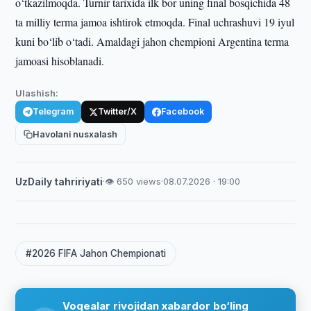
o‘tkazilmoqda. Turnir tarixida ilk bor uning final bosqichida 48
ta milliy terma jamoa ishtirok etmoqda. Final uchrashuvi 19 iyul
kuni bo‘lib o‘tadi. Amaldagi jahon chempioni Argentina terma
jamoasi hisoblanadi.
Ulashish:
Telegram
Twitter/X
Facebook
Havolani nusxalash
UzDaily tahririyati
·
👁 650 views
·
08.07.2026 · 19:00
#2026 FIFA Jahon Chempionati
Voqealar rivojidan xabardor bo‘ling