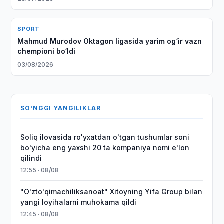
SPORT
Mahmud Murodov Oktagon ligasida yarim og‘ir vazn
chempioni bo‘ldi
03/08/2026
SO'NGGI YANGILIKLAR
Soliq ilovasida ro'yxatdan o'tgan tushumlar soni
bo'yicha eng yaxshi 20 ta kompaniya nomi e'lon
qilindi
12:55 · 08/08
"O'zto'qimachiliksanoat" Xitoyning Yifa Group bilan
yangi loyihalarni muhokama qildi
12:45 · 08/08