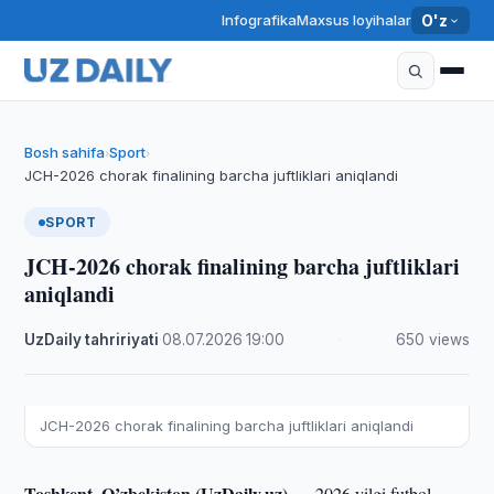
Infografika
Maxsus loyihalar
O'z
Bosh sahifa
Sport
›
›
JCH-2026 chorak finalining barcha juftliklari aniqlandi
SPORT
JCH-2026 chorak finalining barcha juftliklari
aniqlandi
UzDaily tahririyati
·
08.07.2026
·
19:00
·
650 views
JCH-2026 chorak finalining barcha juftliklari aniqlandi
Toshkent, O’zbekiston (UzDaily.uz) —
2026 yilgi futbol