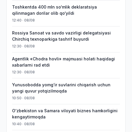
Toshkentda 400 mln so‘mlik deklaratsiya
qilinmagan dorilar olib qo‘yildi
12:40 · 08/08
Rossiya Sanoat va savdo vazirligi delegatsiyasi
Chirchiq texnoparkiga tashrif buyurdi
12:30 · 08/08
Agentlik «Chodra hovli» majmuasi holati haqidagi
xabarlarni rad etdi
12:30 · 08/08
Yunusobodda yomg‘ir suvlarini chiqarish uchun
yangi quvur yotqizilmoqda
10:50 · 08/08
Oʻzbekiston va Samara viloyati biznes hamkorligini
kengaytirmoqda
10:40 · 08/08