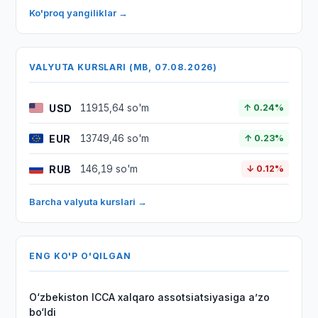
Ko'proq yangiliklar →
VALYUTA KURSLARI (MB, 07.08.2026)
USD
11915,64 so'm
↑ 0.24%
EUR
13749,46 so'm
↑ 0.23%
RUB
146,19 so'm
↓ 0.12%
Barcha valyuta kurslari →
ENG KO'P O'QILGAN
O‘zbekiston ICCA xalqaro assotsiatsiyasiga aʼzo
bo‘ldi