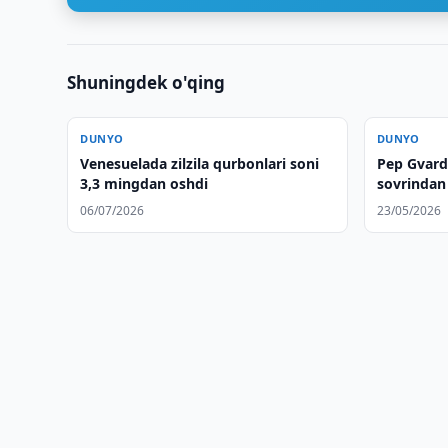
Shuningdek o'qing
DUNYO
DUNYO
Venesuelada zilzila qurbonlari soni
Pep Gvardi
3,3 mingdan oshdi
sovrindan
tark etadi
06/07/2026
23/05/2026