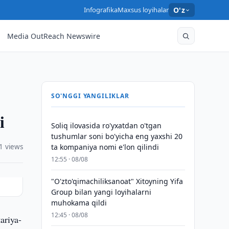
Infografika
Maxsus loyihalar
O'z
Media OutReach Newswire
SO'NGGI YANGILIKLAR
i
Soliq ilovasida ro'yxatdan o'tgan
tushumlar soni bo'yicha eng yaxshi 20
1 views
ta kompaniya nomi e'lon qilindi
12:55 · 08/08
"O'zto'qimachiliksanoat" Xitoyning Yifa
Group bilan yangi loyihalarni
muhokama qildi
12:45 · 08/08
ariya-