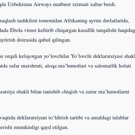
aqda Uzbekistan Airways matbuot xizmati xabar berdi.
aqlash tashkiloti tomonidan Afrikaning ayrim davlatlarida,
 Ebola virusi keltirib chiqargan kasallik tarqalishi haqidag
ytirish doirasida qabul qilingan.
r orqali kelayotgan yo‘lovchilar Yo‘lovchi deklaratsiyasi shakl
atda safar marshruti, aloqa maʼlumotlari va salomatlik holati
atsiya shakli bilan tanishib chiqish va zarur maʼlumotlarni
tida deklaratsiyani to‘ldirish tartibi va amaldagi talablar
berishi mumkinligi qayd etilgan.