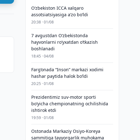
O‘zbekiston ICCA xalqaro
assotsiatsiyasiga aʼzo bo‘ldi
20:38 · 01/08
7 avgustdan O‘zbekistonda
hayvonlarni ro‘yxatdan o‘tkazish
boshlanadi
18:45 · 04/08
Farg‘onada “Inson” markazi xodimi
hashar paytida halok bo‘ldi
20:25 · 01/08
Prezidentimiz suv-motor sporti
bo‘yicha chempionatning ochilishida
ishtirok etdi
19:59 · 01/08
Ostonada Markaziy Osiyo-Koreya
sammitiga tayyorgarlik muhokama