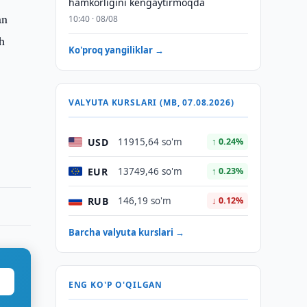
hamkorligini kengaytirmoqda
an
10:40 · 08/08
h
Ko'proq yangiliklar →
VALYUTA KURSLARI (MB, 07.08.2026)
USD
11915,64 so'm
↑ 0.24%
EUR
13749,46 so'm
↑ 0.23%
RUB
146,19 so'm
↓ 0.12%
Barcha valyuta kurslari →
ENG KO'P O'QILGAN