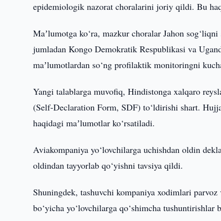
epidemiologik nazorat choralarini joriy qildi. Bu h
Maʼlumotga ko‘ra, mazkur choralar Jahon sog‘liqni s
jumladan Kongo Demokratik Respublikasi va Ugandada
maʼlumotlardan so‘ng profilaktik monitoringni kucha
Yangi talablarga muvofiq, Hindistonga xalqaro reysla
(Self-Declaration Form, SDF) to‘ldirishi shart. Hujj
haqidagi maʼlumotlar ko‘rsatiladi.
Aviakompaniya yo‘lovchilarga uchishdan oldin deklar
oldindan tayyorlab qo‘yishni tavsiya qildi.
Shuningdek, tashuvchi kompaniya xodimlari parvoz vaq
bo‘yicha yo‘lovchilarga qo‘shimcha tushuntirishlar 