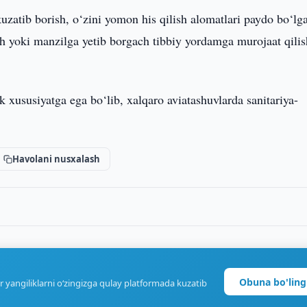
kuzatib borish, o‘zini yomon his qilish alomatlari paydo bo‘lg
h yoki manzilga yetib borgach tibbiy yordamga murojaat qilis
k xususiyatga ega bo‘lib, xalqaro aviatashuvlarda sanitariya-
Havolani nusxalash
Obuna bo'ling
r yangiliklarni o‘zingizga qulay platformada kuzatib