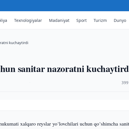
liya
Texnologiyalar
Madaniyat
Sport
Turizm
Dunyo
ratni kuchaytirdi
chun sanitar nazoratni kuchaytird
·
399
hukumati xalqaro reyslar yo‘lovchilari uchun qo‘shimcha sanit