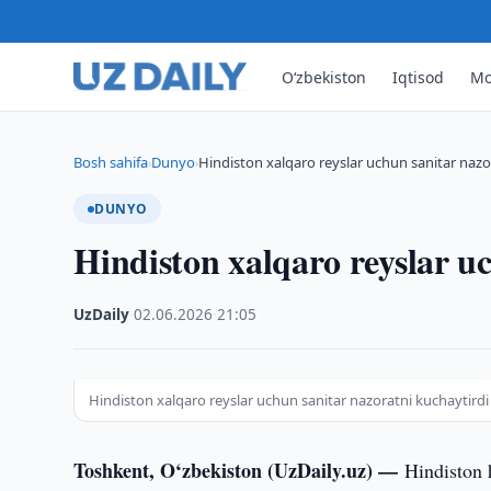
O‘zbekiston
Iqtisod
Mo
Bosh sahifa
Dunyo
Hindiston xalqaro reyslar uchun sanitar nazo
›
›
DUNYO
Hindiston xalqaro reyslar u
UzDaily
·
02.06.2026
·
21:05
Hindiston xalqaro reyslar uchun sanitar nazoratni kuchaytirdi
Toshkent, O‘zbekiston (UzDaily.uz) —
Hindiston 