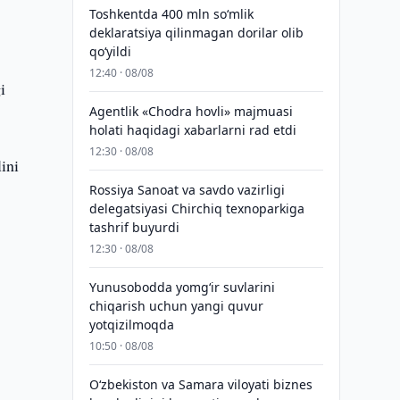
Toshkentda 400 mln so‘mlik
deklaratsiya qilinmagan dorilar olib
qo‘yildi
12:40 · 08/08
i
Agentlik «Chodra hovli» majmuasi
holati haqidagi xabarlarni rad etdi
12:30 · 08/08
ini
Rossiya Sanoat va savdo vazirligi
delegatsiyasi Chirchiq texnoparkiga
tashrif buyurdi
12:30 · 08/08
Yunusobodda yomg‘ir suvlarini
chiqarish uchun yangi quvur
yotqizilmoqda
10:50 · 08/08
Oʻzbekiston va Samara viloyati biznes