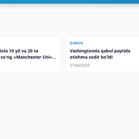
DUNYO
ola 10 yil va 20 ta
Vashingtonda qabul paytida
 so‘ng «Manchester Siti»ni
otishma sodir bo‘ldi
27/04/2026