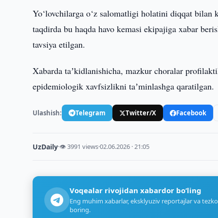
Yo‘lovchilarga o‘z salomatligi holatini diqqat bilan 
taqdirda bu haqda havo kemasi ekipajiga xabar beris
tavsiya etilgan.
Xabarda taʼkidlanishicha, mazkur choralar profilakti
epidemiologik xavfsizlikni taʼminlashga qaratilgan.
Ulashish:
Telegram
Twitter/X
Facebook
UzDaily
·
👁 3991 views
·
02.06.2026 · 21:05
Voqealar rivojidan xabardor bo‘ling
Eng muhim xabarlar, eksklyuziv reportajlar va tezko
boring.