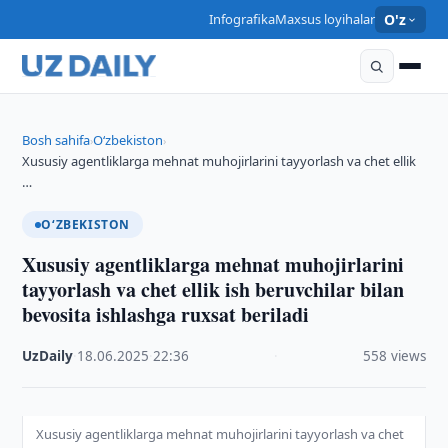
Infografika
Maxsus loyihalar
O'z
Bosh sahifa
O‘zbekiston
›
›
Xususiy agentliklarga mehnat muhojirlarini tayyorlash va chet ellik
…
O‘ZBEKISTON
Xususiy agentliklarga mehnat muhojirlarini
tayyorlash va chet ellik ish beruvchilar bilan
bevosita ishlashga ruxsat beriladi
UzDaily
·
18.06.2025
·
22:36
·
558 views
Xususiy agentliklarga mehnat muhojirlarini tayyorlash va chet