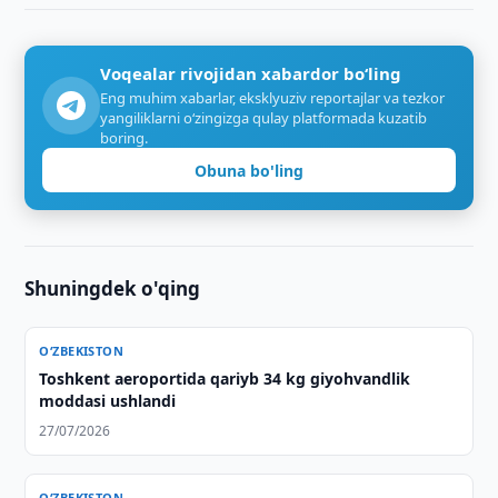
Voqealar rivojidan xabardor bo‘ling
Eng muhim xabarlar, eksklyuziv reportajlar va tezkor
yangiliklarni o‘zingizga qulay platformada kuzatib
boring.
Obuna bo'ling
Shuningdek o'qing
O‘ZBEKISTON
Toshkent aeroportida qariyb 34 kg giyohvandlik
moddasi ushlandi
27/07/2026
O‘ZBEKISTON