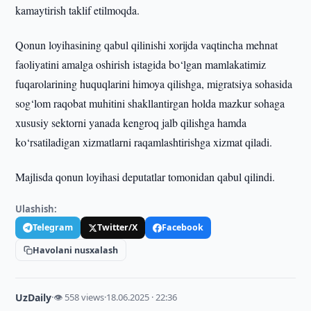
kamaytirish taklif etilmoqda.
Qonun loyihasining qabul qilinishi xorijda vaqtincha mehnat
faoliyatini amalga oshirish istagida bo‘lgan mamlakatimiz
fuqarolarining huquqlarini himoya qilishga, migratsiya sohasida
sog‘lom raqobat muhitini shakllantirgan holda mazkur sohaga
xususiy sektorni yanada kengroq jalb qilishga hamda
ko‘rsatiladigan xizmatlarni raqamlashtirishga xizmat qiladi.
Majlisda qonun loyihasi deputatlar tomonidan qabul qilindi.
Ulashish:
Telegram
Twitter/X
Facebook
Havolani nusxalash
UzDaily
·
👁 558 views
·
18.06.2025 · 22:36