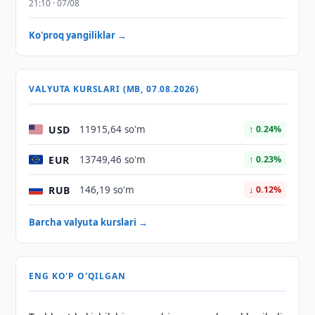
21:10 · 07/08
Ko'proq yangiliklar →
VALYUTA KURSLARI (MB, 07.08.2026)
USD
11915,64 so'm
↑ 0.24%
EUR
13749,46 so'm
↑ 0.23%
RUB
146,19 so'm
↓ 0.12%
Barcha valyuta kurslari →
ENG KO'P O'QILGAN