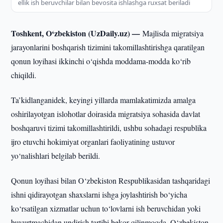
ellik ish beruvchilar bilan bevosita ishlashga ruxsat beriladi
Toshkent, O‘zbekiston (UzDaily.uz) —
Majlisda migratsiya
jarayonlarini boshqarish tizimini takomillashtirishga qaratilgan
qonun loyihasi ikkinchi o‘qishda moddama-modda ko‘rib
chiqildi.
Ta’kidlanganidek, keyingi yillarda mamlakatimizda amalga
oshirilayotgan islohotlar doirasida migratsiya sohasida davlat
boshqaruvi tizimi takomillashtirildi, ushbu sohadagi respublika
ijro etuvchi hokimiyat organlari faoliyatining ustuvor
yo‘nalishlari belgilab berildi.
Qonun loyihasi bilan O‘zbekiston Respublikasidan tashqaridagi
ishni qidirayotgan shaxslarni ishga joylashtirish bo‘yicha
ko‘rsatilgan xizmatlar uchun to‘lovlarni ish beruvchidan yoki
buyurtmachidan undirish tartibi bekor qilinmoqda. O‘zbekiston