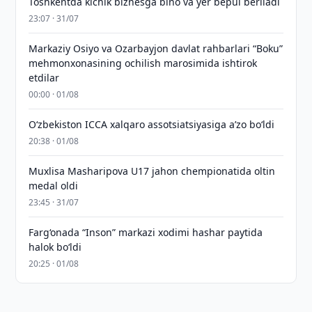
Toshkentda kichik biznesga bino va yer bepul beriladi
23:07 · 31/07
Markaziy Osiyo va Ozarbayjon davlat rahbarlari “Boku”
mehmonxonasining ochilish marosimida ishtirok
etdilar
00:00 · 01/08
O‘zbekiston ICCA xalqaro assotsiatsiyasiga aʼzo bo‘ldi
20:38 · 01/08
Muxlisa Masharipova U17 jahon chempionatida oltin
medal oldi
23:45 · 31/07
Farg‘onada “Inson” markazi xodimi hashar paytida
halok bo‘ldi
20:25 · 01/08