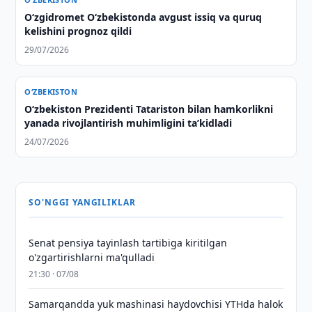
O‘zgidromet O‘zbekistonda avgust issiq va quruq
kelishini prognoz qildi
29/07/2026
O‘ZBEKISTON
Oʻzbekiston Prezidenti Tatariston bilan hamkorlikni
yanada rivojlantirish muhimligini taʼkidladi
24/07/2026
SO'NGGI YANGILIKLAR
Senat pensiya tayinlash tartibiga kiritilgan
o'zgartirishlarni ma'qulladi
21:30 · 07/08
Samarqandda yuk mashinasi haydovchisi YTHda halok