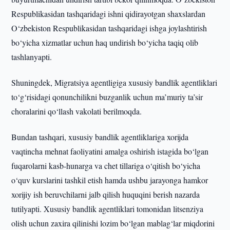
Respublikasidan tashqaridagi ishni qidirayotgan shaxslardan
O‘zbekiston Respublikasidan tashqaridagi ishga joylashtirish
bo‘yicha xizmatlar uchun haq undirish bo‘yicha taqiq olib
tashlanyapti.
Shuningdek, Migratsiya agentligiga xususiy bandlik agentliklari
to‘g‘risidagi qonunchilikni buzganlik uchun ma’muriy ta’sir
choralarini qo‘llash vakolati berilmoqda.
Bundan tashqari, xususiy bandlik agentliklariga xorijda
vaqtincha mehnat faoliyatini amalga oshirish istagida bo‘lgan
fuqarolarni kasb-hunarga va chet tillariga o‘qitish bo‘yicha
o‘quv kurslarini tashkil etish hamda ushbu jarayonga hamkor
xorijiy ish beruvchilarni jalb qilish huquqini berish nazarda
tutilyapti. Xususiy bandlik agentliklari tomonidan litsenziya
olish uchun zaxira qilinishi lozim bo‘lgan mablag‘lar miqdorini