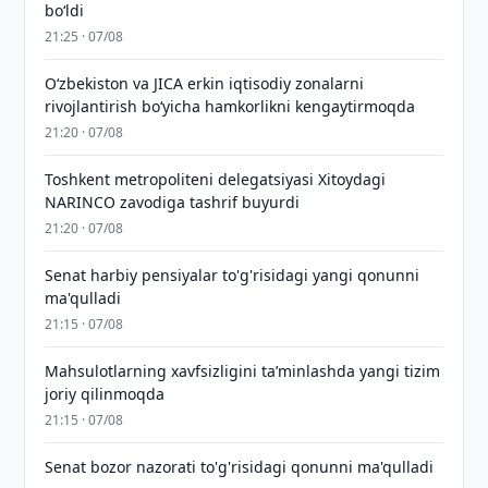
bo‘ldi
21:25 · 07/08
Oʻzbekiston va JICA erkin iqtisodiy zonalarni
rivojlantirish boʻyicha hamkorlikni kengaytirmoqda
21:20 · 07/08
Toshkent metropoliteni delegatsiyasi Xitoydagi
NARINCO zavodiga tashrif buyurdi
21:20 · 07/08
Senat harbiy pensiyalar to'g'risidagi yangi qonunni
ma'qulladi
21:15 · 07/08
Mahsulotlarning xavfsizligini taʼminlashda yangi tizim
joriy qilinmoqda
21:15 · 07/08
Senat bozor nazorati to'g'risidagi qonunni ma'qulladi