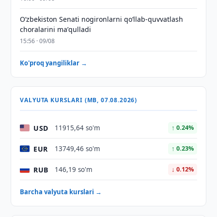
Oʻzbekiston Senati nogironlarni qoʻllab-quvvatlash
choralarini maʼqulladi
15:56 · 09/08
Ko'proq yangiliklar →
VALYUTA KURSLARI (MB, 07.08.2026)
USD
11915,64 so'm
↑ 0.24%
EUR
13749,46 so'm
↑ 0.23%
RUB
146,19 so'm
↓ 0.12%
Barcha valyuta kurslari →