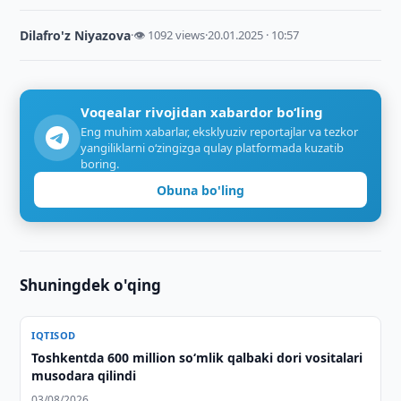
Dilafro'z Niyazova
·
👁 1092 views
·
20.01.2025 · 10:57
Voqealar rivojidan xabardor bo‘ling
Eng muhim xabarlar, eksklyuziv reportajlar va tezkor
yangiliklarni o‘zingizga qulay platformada kuzatib
boring.
Obuna bo'ling
Shuningdek o'qing
IQTISOD
Toshkentda 600 million so‘mlik qalbaki dori vositalari
musodara qilindi
03/08/2026