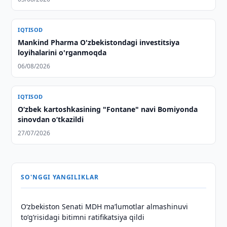
IQTISOD
Mankind Pharma O'zbekistondagi investitsiya
loyihalarini o'rganmoqda
06/08/2026
IQTISOD
Oʻzbek kartoshkasining "Fontane" navi Bomiyonda
sinovdan oʻtkazildi
27/07/2026
SO'NGGI YANGILIKLAR
Oʻzbekiston Senati MDH maʼlumotlar almashinuvi
toʻgʻrisidagi bitimni ratifikatsiya qildi