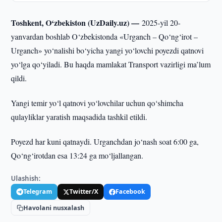
Toshkent, O‘zbekiston (UzDaily.uz) —
2025-yil 20-
yanvardan boshlab O‘zbekistonda «Urganch – Qo‘ng‘irot –
Urganch» yo‘nalishi bo‘yicha yangi yo‘lovchi poyezdi qatnovi
yo‘lga qo‘yiladi. Bu haqda mamlakat Transport vazirligi ma’lum
qildi.
Yangi temir yo‘l qatnovi yo‘lovchilar uchun qo‘shimcha
qulayliklar yaratish maqsadida tashkil etildi.
Poyezd har kuni qatnaydi. Urganchdan jo‘nash soat 6:00 ga,
Qo‘ng‘irotdan esa 13:24 ga mo‘ljallangan.
Ulashish:
Telegram
Twitter/X
Facebook
Havolani nusxalash