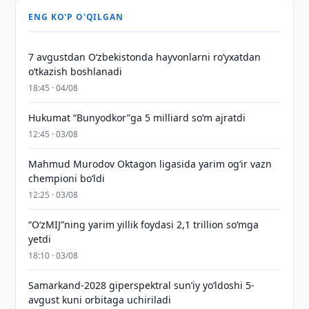
ENG KO'P O'QILGAN
7 avgustdan O‘zbekistonda hayvonlarni ro‘yxatdan
o‘tkazish boshlanadi
18:45 · 04/08
Hukumat “Bunyodkor”ga 5 milliard so‘m ajratdi
12:45 · 03/08
Mahmud Murodov Oktagon ligasida yarim og‘ir vazn
chempioni bo‘ldi
12:25 · 03/08
“O‘zMIJ”ning yarim yillik foydasi 2,1 trillion so‘mga
yetdi
18:10 · 03/08
Samarkand-2028 giperspektral sun’iy yo‘ldoshi 5-
avgust kuni orbitaga uchiriladi