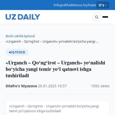
Infografika
Maxsus loyihalar
O'z
Bosh sahifa
Iqtisod
›
›
«Urganch – Qo‘ng‘irot – Urganch» yo‘nalishi bo‘yicha yangi …
IQTISOD
«Urganch – Qo‘ng‘irot – Urganch» yo‘nalishi
bo‘yicha yangi temir yo‘l qatnovi ishga
tushiriladi
Dilafro'z Niyazova
·
20.01.2025
·
10:57
·
1092 views
«Urganch – Qo‘ng‘irot – Urganch» yo‘nalishi bo‘yicha yangi
temir yo‘l qatnovi ishga tushiriladi