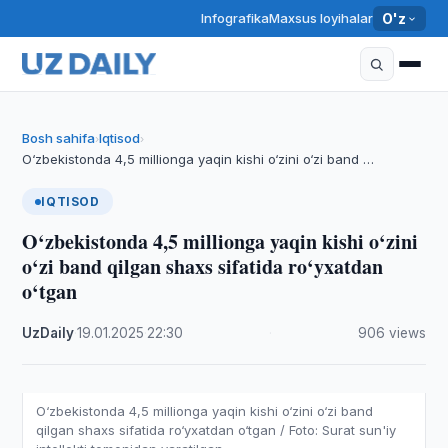
Infografika
Maxsus loyihalar
O'z
Bosh sahifa
Iqtisod
›
›
O‘zbekistonda 4,5 millionga yaqin kishi o‘zini o‘zi band …
IQTISOD
O‘zbekistonda 4,5 millionga yaqin kishi o‘zini
o‘zi band qilgan shaxs sifatida ro‘yxatdan
o‘tgan
UzDaily
·
19.01.2025
·
22:30
·
906 views
O‘zbekistonda 4,5 millionga yaqin kishi o‘zini o‘zi band
qilgan shaxs sifatida ro‘yxatdan o‘tgan / Foto: Surat sun'iy