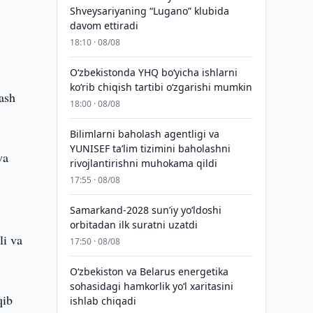
Shveysariyaning “Lugano” klubida
davom ettiradi
18:10 · 08/08
O‘zbekistonda YHQ bo‘yicha ishlarni
ko‘rib chiqish tartibi o‘zgarishi mumkin
lash
18:00 · 08/08
Bilimlarni baholash agentligi va
YUNISEF taʼlim tizimini baholashni
va
rivojlantirishni muhokama qildi
17:55 · 08/08
Samarkand-2028 sunʼiy yo‘ldoshi
orbitadan ilk suratni uzatdi
li va
17:50 · 08/08
Oʻzbekiston va Belarus energetika
sohasidagi hamkorlik yoʻl xaritasini
qib
ishlab chiqadi