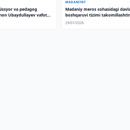
MADANIYAT
jissyor va pedagog
Madaniy meros sohasidagi davl
on Ubaydullayev vafot
boshqaruvi tizimi takomillashtir
29/07/2026