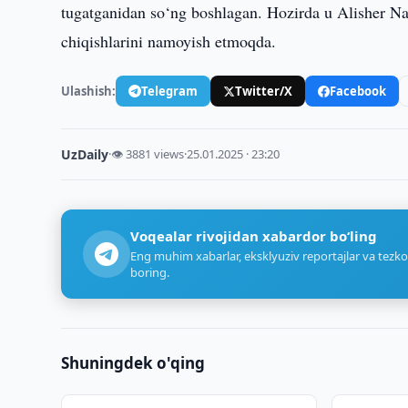
tugatganidan so‘ng boshlagan. Hozirda u Alisher Na
chiqishlarini namoyish etmoqda.
Ulashish:
Telegram
Twitter/X
Facebook
UzDaily
·
👁 3881 views
·
25.01.2025 · 23:20
Voqealar rivojidan xabardor bo‘ling
Eng muhim xabarlar, eksklyuziv reportajlar va tezko
boring.
Shuningdek o'qing