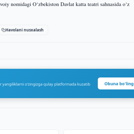
voiy nomidagi O‘zbekiston Davlat katta teatri sahnasida o‘z
Havolani nusxalash
Obuna bo'ling
r yangiliklarni o‘zingizga qulay platformada kuzatib