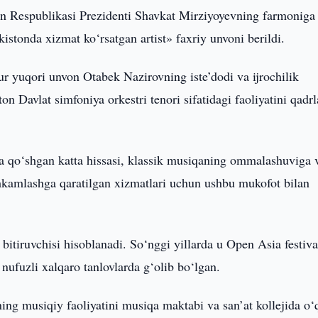
n Respublikasi Prezidenti Shavkat Mirziyoyevning farmoniga
tonda xizmat ko‘rsatgan artist» faxriy unvoni berildi.
r yuqori unvon Otabek Nazirovning iste’dodi va ijrochilik
on Davlat simfoniya orkestri tenori sifatidagi faoliyatini qadr
hga qo‘shgan katta hissasi, klassik musiqaning ommalashuviga 
hkamlashga qaratilgan xizmatlari uchun ushbu mukofot bilan
itiruvchisi hisoblanadi. So‘nggi yillarda u Open Asia festiva
nufuzli xalqaro tanlovlarda g‘olib bo‘lgan.
ing musiqiy faoliyatini musiqa maktabi va san’at kollejida o‘