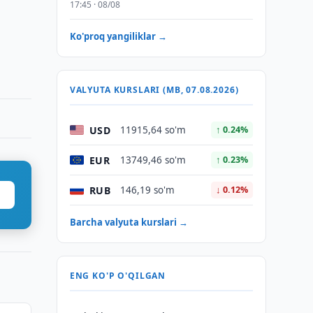
17:45 · 08/08
Ko'proq yangiliklar →
VALYUTA KURSLARI (MB, 07.08.2026)
USD
11915,64 so'm
↑ 0.24%
EUR
13749,46 so'm
↑ 0.23%
RUB
146,19 so'm
↓ 0.12%
Barcha valyuta kurslari →
ENG KO'P O'QILGAN