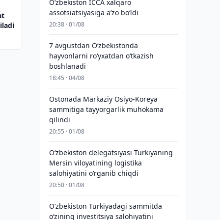
O‘zbekiston ICCA xalqaro
assotsiatsiyasiga aʼzo bo‘ldi
at
20:38 · 01/08
iladi
7 avgustdan O‘zbekistonda
hayvonlarni ro‘yxatdan o‘tkazish
boshlanadi
18:45 · 04/08
Ostonada Markaziy Osiyo-Koreya
sammitiga tayyorgarlik muhokama
qilindi
20:55 · 01/08
Oʻzbekiston delegatsiyasi Turkiyaning
Mersin viloyatining logistika
salohiyatini oʻrganib chiqdi
20:50 · 01/08
Oʻzbekiston Turkiyadagi sammitda
oʻzining investitsiya salohiyatini