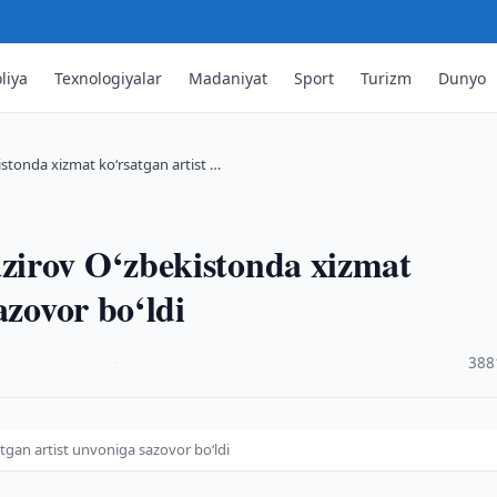
liya
Texnologiyalar
Madaniyat
Sport
Turizm
Dunyo
tonda xizmat ko‘rsatgan artist …
zirov O‘zbekistonda xizmat
azovor bo‘ldi
·
388
gan artist unvoniga sazovor bo‘ldi