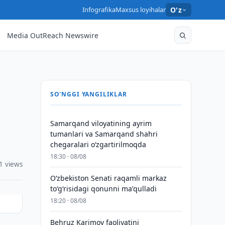
Infografika
Maxsus loyihalar
O'z
Media OutReach Newswire
SO'NGGI YANGILIKLAR
Samarqand viloyatining ayrim
tumanlari va Samarqand shahri
chegaralari oʻzgartirilmoqda
18:30 · 08/08
1 views
Oʻzbekiston Senati raqamli markaz
toʻgʻrisidagi qonunni maʼqulladi
18:20 · 08/08
Behruz Karimov faoliyatini