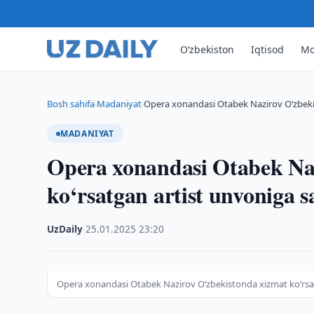
O‘zbekiston
Iqtisod
Mo
Bosh sahifa
Madaniyat
Opera xonandasi Otabek Nazirov O‘zbekis
›
›
MADANIYAT
Opera xonandasi Otabek Na
ko‘rsatgan artist unvoniga s
UzDaily
·
25.01.2025
·
23:20
Opera xonandasi Otabek Nazirov O‘zbekistonda xizmat ko‘rsat