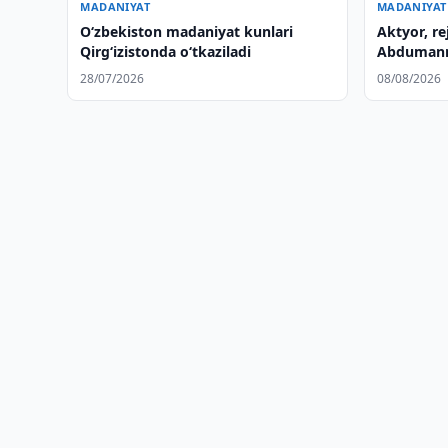
MADANIYAT
MADANIYAT
O‘zbekiston madaniyat kunlari
Aktyor, re
Qirg‘izistonda o‘tkaziladi
Abdumann
etdi
28/07/2026
08/08/2026