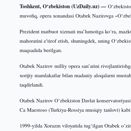
Toshkent, O‘zbekiston (UzDaily.uz) —
O‘zbekisto
muvofiq, opera xonandasi Otabek Nazirovga «O‘zbekis
Prezident matbuot xizmati ma’lumotiga ko‘ra, mazku
mahoratini e’tirof etish, shuningdek, uning O‘zbekist
maqsadida berilgan.
Otabek Nazirov milliy opera san’atini rivojlantiris
xorijiy mamlakatlar bilan madaniy aloqalarni musta
taqdirlandi.
Otabek Nazirov O‘zbekiston Davlat konservatoriyasi b
Ca Maestoso (Turkiya-Rossiya musiqiy tanlovi) kabi 
1999-yilda Xorazm viloyatida tug‘ilgan Otabek o‘zin