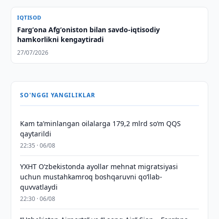
IQTISOD
Fargʻona Afgʻoniston bilan savdo-iqtisodiy
hamkorlikni kengaytiradi
27/07/2026
SO'NGGI YANGILIKLAR
Kam taʼminlangan oilalarga 179,2 mlrd so‘m QQS
qaytarildi
22:35 · 06/08
YXHT O‘zbekistonda ayollar mehnat migratsiyasi
uchun mustahkamroq boshqaruvni qo‘llab-
quvvatlaydi
22:30 · 06/08