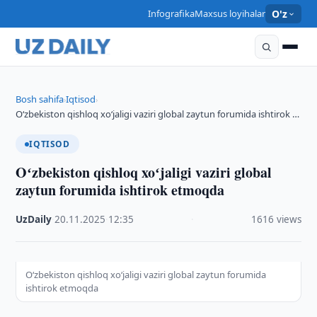
Infografika
Maxsus loyihalar
O'z
Bosh sahifa
Iqtisod
›
›
Oʻzbekiston qishloq xoʻjaligi vaziri global zaytun forumida ishtirok …
IQTISOD
Oʻzbekiston qishloq xoʻjaligi vaziri global
zaytun forumida ishtirok etmoqda
UzDaily
·
20.11.2025
·
12:35
·
1616 views
Oʻzbekiston qishloq xoʻjaligi vaziri global zaytun forumida
ishtirok etmoqda