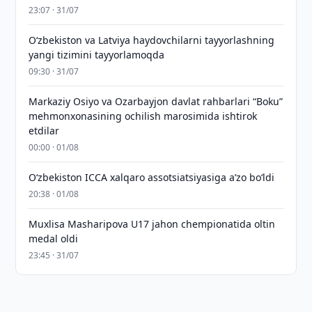
23:07 · 31/07
Oʻzbekiston va Latviya haydovchilarni tayyorlashning
yangi tizimini tayyorlamoqda
09:30 · 31/07
Markaziy Osiyo va Ozarbayjon davlat rahbarlari “Boku”
mehmonxonasining ochilish marosimida ishtirok
etdilar
00:00 · 01/08
O‘zbekiston ICCA xalqaro assotsiatsiyasiga aʼzo bo‘ldi
20:38 · 01/08
Muxlisa Masharipova U17 jahon chempionatida oltin
medal oldi
23:45 · 31/07