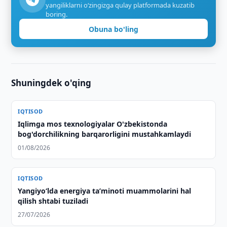
yangiliklarni o‘zingizga qulay platformada kuzatib
boring.
Obuna bo'ling
Shuningdek o'qing
IQTISOD
Iqlimga mos texnologiyalar O'zbekistonda
bog'dorchilikning barqarorligini mustahkamlaydi
01/08/2026
IQTISOD
Yangiyo‘lda energiya taʼminoti muammolarini hal
qilish shtabi tuziladi
27/07/2026