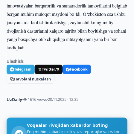
innovatsiyalar, barqarorlik va samaradorlik tamoyillarini belgilab
bergan muhim muloqot maydoni bo‘ldi. O‘zbekiston esa ushbu
jarayonlarda faol ishtirok etishga, zaytunchilikning milliy
rivojlanish dasturlarini xalqaro tajriba bilan boyitishga va sohani
yangi bosqichga olib chiqishga intilayotganini yana bir bor
tasdiqladi.
Ulashish:
Telegram
Twitter/X
Facebook
Havolani nusxalash
UzDaily
·
👁 1616 views
·
20.11.2025 · 12:35
Voqealar rivojidan xabardor bo‘ling
Eng muhim xabarlar, eksklyuziv reportajlar va tezkor