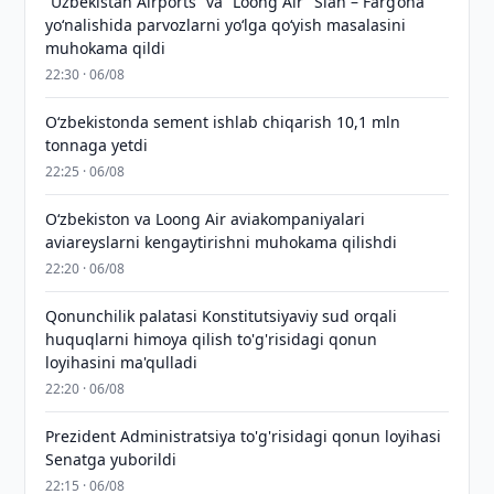
“Uzbekistan Airports” va “Loong Air” Sian – Farg‘ona
yo‘nalishida parvozlarni yo‘lga qo‘yish masalasini
muhokama qildi
22:30 · 06/08
O‘zbekistonda sement ishlab chiqarish 10,1 mln
tonnaga yetdi
22:25 · 06/08
Oʻzbekiston va Loong Air aviakompaniyalari
aviareyslarni kengaytirishni muhokama qilishdi
22:20 · 06/08
Qonunchilik palatasi Konstitutsiyaviy sud orqali
huquqlarni himoya qilish to'g'risidagi qonun
loyihasini ma'qulladi
22:20 · 06/08
Prezident Administratsiya to'g'risidagi qonun loyihasi
Senatga yuborildi
22:15 · 06/08