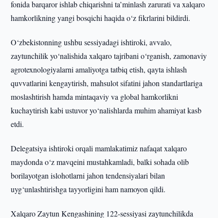
fonida barqaror ishlab chiqarishni ta’minlash zarurati va xalqaro
hamkorlikning yangi bosqichi haqida o‘z fikrlarini bildirdi.
O‘zbekistonning ushbu sessiyadagi ishtiroki, avvalo,
zaytunchilik yo‘nalishida xalqaro tajribani o‘rganish, zamonaviy
agrotexnologiyalarni amaliyotga tatbiq etish, qayta ishlash
quvvatlarini kengaytirish, mahsulot sifatini jahon standartlariga
moslashtirish hamda mintaqaviy va global hamkorlikni
kuchaytirish kabi ustuvor yo‘nalishlarda muhim ahamiyat kasb
etdi.
Delegatsiya ishtiroki orqali mamlakatimiz nafaqat xalqaro
maydonda o‘z mavqeini mustahkamladi, balki sohada olib
borilayotgan islohotlarni jahon tendensiyalari bilan
uyg‘unlashtirishga tayyorligini ham namoyon qildi.
Xalqaro Zaytun Kengashining 122-sessiyasi zaytunchilikda