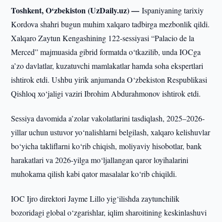
Toshkent, O‘zbekiston (UzDaily.uz) —
Ispaniyaning tarixiy
Kordova shahri bugun muhim xalqaro tadbirga mezbonlik qildi.
Xalqaro Zaytun Kengashining 122-sessiyasi “Palacio de la
Merced” majmuasida gibrid formatda o‘tkazilib, unda IOCga
a’zo davlatlar, kuzatuvchi mamlakatlar hamda soha ekspertlari
ishtirok etdi. Ushbu yirik anjumanda O‘zbekiston Respublikasi
Qishloq xo‘jaligi vaziri Ibrohim Abdurahmonov ishtirok etdi.
Sessiya davomida a’zolar vakolatlarini tasdiqlash, 2025–2026-
yillar uchun ustuvor yo‘nalishlarni belgilash, xalqaro kelishuvlar
bo‘yicha takliflarni ko‘rib chiqish, moliyaviy hisobotlar, bank
harakatlari va 2026-yilga mo‘ljallangan qaror loyihalarini
muhokama qilish kabi qator masalalar ko‘rib chiqildi.
IOC Ijro direktori Jayme Lillo yig‘ilishda zaytunchilik
bozoridagi global o‘zgarishlar, iqlim sharoitining keskinlashuvi