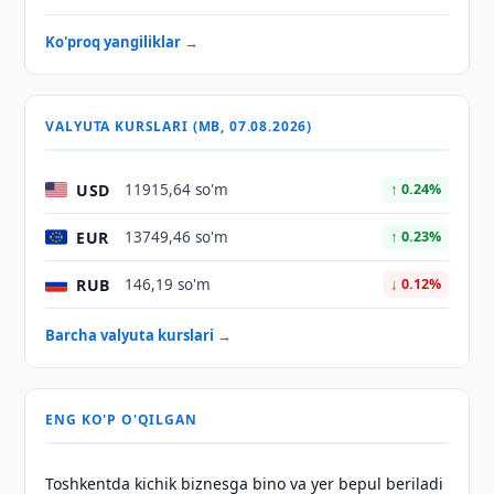
Ko'proq yangiliklar →
VALYUTA KURSLARI (MB, 07.08.2026)
USD
11915,64 so'm
↑ 0.24%
EUR
13749,46 so'm
↑ 0.23%
RUB
146,19 so'm
↓ 0.12%
Barcha valyuta kurslari →
ENG KO'P O'QILGAN
Toshkentda kichik biznesga bino va yer bepul beriladi