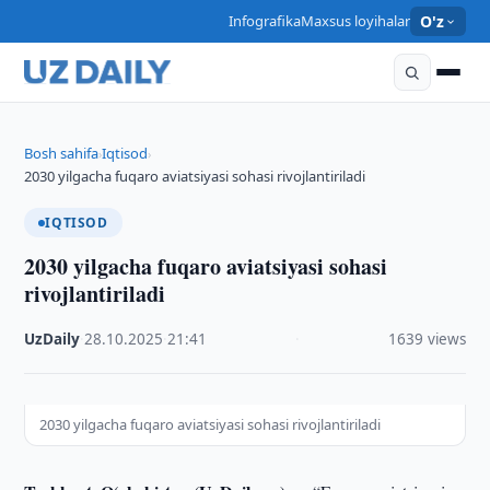
Infografika
Maxsus loyihalar
O'z
Bosh sahifa
Iqtisod
›
›
2030 yilgacha fuqaro aviatsiyasi sohasi rivojlantiriladi
IQTISOD
2030 yilgacha fuqaro aviatsiyasi sohasi
rivojlantiriladi
UzDaily
·
28.10.2025
·
21:41
·
1639 views
2030 yilgacha fuqaro aviatsiyasi sohasi rivojlantiriladi