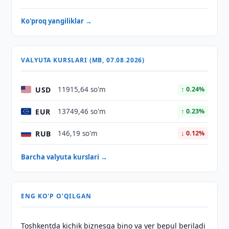
Ko'proq yangiliklar →
VALYUTA KURSLARI (MB, 07.08.2026)
USD
11915,64 so'm
↑ 0.24%
EUR
13749,46 so'm
↑ 0.23%
RUB
146,19 so'm
↓ 0.12%
Barcha valyuta kurslari →
ENG KO'P O'QILGAN
Toshkentda kichik biznesga bino va yer bepul beriladi