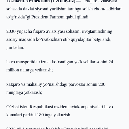
Toshkent, O‘zbekiston (UzDaily.uz) —
“Fuqaro aviatsiyasi
sohasida davlat siyosati yuritishni tartibga solish chora-tadbirlari
to‘g‘risida”gi Prezident Farmoni qabul qilindi.
2030 yilgacha fuqaro aviatsiyasi sohasini rivojlantirishning
asosiy maqsadli ko‘rsatkichlari etib quyidagilar belgilandi,
jumladan:
havo transportida xizmat ko‘rsatilgan yo‘lovchilar sonini 24
million nafarga yetkazish;
xalqaro va mahalliy yo‘nalishdagi parvozlar sonini 200
mingtaga yetkazish;
O‘zbekiston Respublikasi rezident aviakompaniyalari havo
kemalari parkini 180 taga yetkazish.
2026 yil 1 yanvardan boshlab “O‘zaviatsiya” agentligini