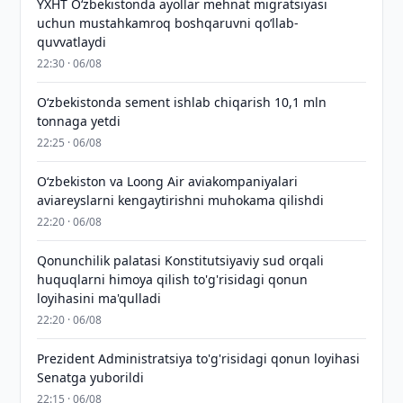
YXHT O‘zbekistonda ayollar mehnat migratsiyasi
uchun mustahkamroq boshqaruvni qo‘llab-
quvvatlaydi
22:30 · 06/08
O‘zbekistonda sement ishlab chiqarish 10,1 mln
tonnaga yetdi
22:25 · 06/08
Oʻzbekiston va Loong Air aviakompaniyalari
aviareyslarni kengaytirishni muhokama qilishdi
22:20 · 06/08
Qonunchilik palatasi Konstitutsiyaviy sud orqali
huquqlarni himoya qilish to'g'risidagi qonun
loyihasini ma'qulladi
22:20 · 06/08
Prezident Administratsiya to'g'risidagi qonun loyihasi
Senatga yuborildi
22:15 · 06/08