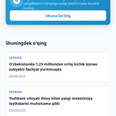
yangiliklarni o‘zingizga qulay platformada kuzatib
boring.
Obuna bo'ling
Shuningdek o'qing
IQTISOD
O‘zbekistonda 1,23 milliondan ortiq kichik biznes
subyekti faoliyat yuritmoqda
06/08/2026
IQTISOD
Toshkent viloyati Xitoy bilan yangi investitsiya
loyihalarini muhokama qildi
05/08/2026