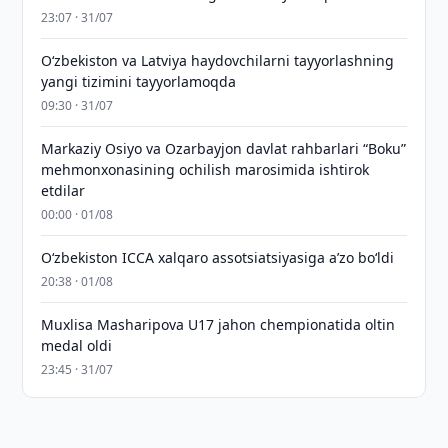
23:07 · 31/07
Oʻzbekiston va Latviya haydovchilarni tayyorlashning
yangi tizimini tayyorlamoqda
09:30 · 31/07
Markaziy Osiyo va Ozarbayjon davlat rahbarlari “Boku”
mehmonxonasining ochilish marosimida ishtirok
etdilar
00:00 · 01/08
O‘zbekiston ICCA xalqaro assotsiatsiyasiga aʼzo bo‘ldi
20:38 · 01/08
Muxlisa Masharipova U17 jahon chempionatida oltin
medal oldi
23:45 · 31/07