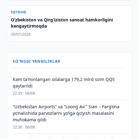
IQTISOD
Oʻzbekiston va Qirgʻiziston sanoat hamkorligini
kengaytirmoqda
29/07/2026
SO'NGGI YANGILIKLAR
Kam taʼminlangan oilalarga 179,2 mlrd so‘m QQS
qaytarildi
22:35 · 06/08
“Uzbekistan Airports” va “Loong Air” Sian – Farg‘ona
yo‘nalishida parvozlarni yo‘lga qo‘yish masalasini
muhokama qildi
22:30 · 06/08