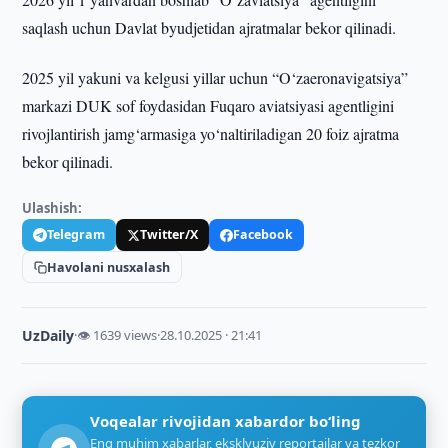
saqlash uchun Davlat byudjetidan ajratmalar bekor qilinadi.
2025 yil yakuni va kelgusi yillar uchun “O‘zaeronavigatsiya”
markazi DUK sof foydasidan Fuqaro aviatsiyasi agentligini
rivojlantirish jamg‘armasiga yo‘naltiriladigan 20 foiz ajratma
bekor qilinadi.
Ulashish:
Telegram
Twitter/X
Facebook
Havolani nusxalash
UzDaily
·
👁 1639 views
·
28.10.2025 · 21:41
Voqealar rivojidan xabardor bo‘ling
Eng muhim xabarlar, eksklyuziv reportajlar va tezkor