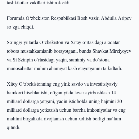
tashkilotlar vakillari ishtirok etdi.
Forumda O‘zbekiston Respublikasi Bosh vaziri Abdulla Aripov
so‘zga chiqdi.
So‘nggi yillarda O‘zbekiston va Xitoy o‘rtasidagi aloqalar
tobora mustahkamlanib borayotgani, bunda Shavkat Mirziyoyev
va Si Szinpin o‘rtasidagi yaqin, samimiy va do‘stona
munosabatlar muhim ahamiyat kasb etayotganini ta’kidladi.
Xitoy O‘zbekistonning eng yirik savdo va investitsiyaviy
hamkori hisoblanishi, o‘tgan yilda tovar ayirboshlash 14
milliard dollarga yetgani, yaqin istiqbolda uning hajmini 20
milliard dollarga yetkazish uchun barcha imkoniyatlar va eng
muhimi birgalikda rivojlanish uchun xohish borligi ma’lum
qilindi.