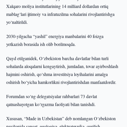
Xalqaro moliya institutlarining 14 milliard dollardan ortiq
mablag‘lari ijtimoiy va infratuzilma sohalarini rivojlantirishga
yo‘naltirildi.
2030-yilgacha “yashil” energiya manbalarini 40 foizga
yetkazish borasida ish olib borilmoqda.
Qayd etilganidek, O‘zbekiston barcha davlatlar bilan turli
sohalarda aloqalarni kengaytirish, jumladan, tovar ayirboshlash
hajmini oshirish, qo‘shma investitsiya loyihalarini amalga
oshirish bo‘yicha hamkorlikni rivojlantirishdan manfaatdordir.
Forumdan so‘ng delegatsiyalar rahbarlari 73 davlat
qatnashayotgan ko‘rgazma faoliyati bilan tanishdi.
Xususan, “Made in Uzbekistan” deb nomlangan O‘zbekiston
pavilonida sanoat, geologiya, elektrotexnika, qurilish