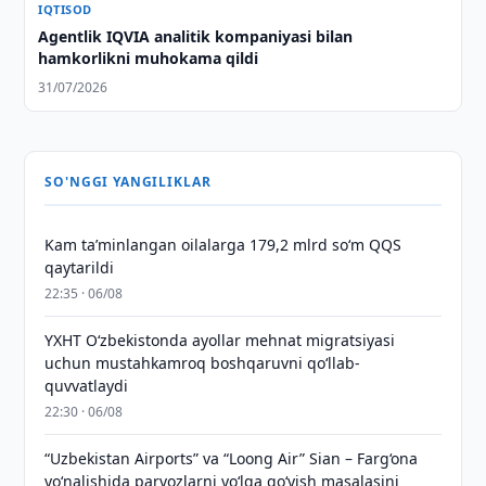
IQTISOD
Agentlik IQVIA analitik kompaniyasi bilan
hamkorlikni muhokama qildi
31/07/2026
SO'NGGI YANGILIKLAR
Kam taʼminlangan oilalarga 179,2 mlrd so‘m QQS
qaytarildi
22:35 · 06/08
YXHT O‘zbekistonda ayollar mehnat migratsiyasi
uchun mustahkamroq boshqaruvni qo‘llab-
quvvatlaydi
22:30 · 06/08
“Uzbekistan Airports” va “Loong Air” Sian – Farg‘ona
yo‘nalishida parvozlarni yo‘lga qo‘yish masalasini