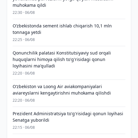
muhokama qildi
22:30 · 06/08
O‘zbekistonda sement ishlab chiqarish 10,1 mln
tonnaga yetdi
22:25 · 06/08
Qonunchilik palatasi Konstitutsiyaviy sud orqali
huquqlarni himoya qilish to'g'risidagi qonun
loyihasini ma'qulladi
22:20 · 06/08
Oʻzbekiston va Loong Air aviakompaniyalari
aviareyslarni kengaytirishni muhokama qilishdi
22:20 · 06/08
Prezident Administratsiya to'g'risidagi qonun loyihasi
Senatga yuborildi
22:15 · 06/08