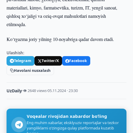
materiallari, kimyo, farmatsevtika, turizm, IT, yengil sanoat,
qishloq xo‘jaligi va oziq-ovqat mahsulotlari namoyish
etilmoqda.
Ko‘rgazma joriy yilning 10-noyabriga qadar davom etadi.
Ulashish:
Telegram
Twitter/X
Facebook
Havolani nusxalash
UzDaily
·
👁 2648 views
·
05.11.2024 · 23:30
Voqealar rivojidan xabardor bo‘ling
Eng muhim xabarlar, eksklyuziv reportajlar va tezkor
yangiliklarni o‘zingizga qulay platformada kuzatib