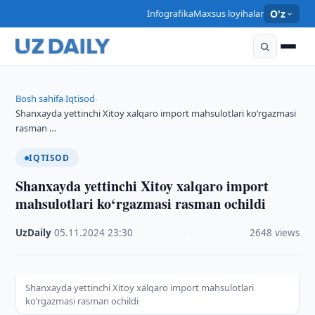
Infografika
Maxsus loyihalar
O'z
Bosh sahifa
Iqtisod
›
›
Shanxayda yettinchi Xitoy xalqaro import mahsulotlari ko‘rgazmasi
rasman …
IQTISOD
Shanxayda yettinchi Xitoy xalqaro import
mahsulotlari ko‘rgazmasi rasman ochildi
UzDaily
·
05.11.2024
·
23:30
·
2648 views
Shanxayda yettinchi Xitoy xalqaro import mahsulotlari
ko‘rgazmasi rasman ochildi