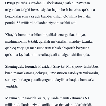
Oxirgi yillarda Xitoydan O‘zbekistonga jalb qilinayotgan
to‘g‘ridan to‘g‘ri investitsiyalar hajmi besh barobar, qo‘shma
korxonalar soni esa uch barobar oshdi. Qo‘shma loyihalar
portfeli 53 milliard dollardan ziyodni tashkil etdi.
Xitoylik hamkorlar bilan birgalikda energetika, kimyo,
mashinasozlik, tekstil, qurilish materiallari, maishiy texnika,
qishloq xo‘jaligi mahsulotlarini ishlab chiqarish bo‘yicha
qo‘shma loyihalarni muvaffaqiyatli amalga oshirilmoqda.
Shuningdek, forumda Prezident Shavkat Mirziyoyev tashabbusi
bilan mamlakatning ochiqligi, investitsion salohiyati yuksalishi,
sarmoyadorlarga yaratilayotgan qulayliklar haqida ham so‘z
yuritildi.
Ma’lum qilinganidek, oxirgi yillarda mamlakatimizda 60
milliard dollardan ziyod xorijiy investitsiyalar o‘zlashtirildi.