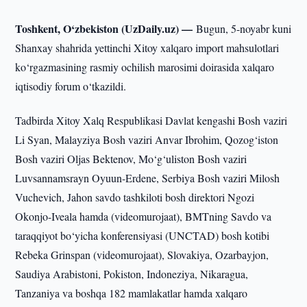
Toshkent, O‘zbekiston (UzDaily.uz) —
Bugun, 5-noyabr kuni
Shanxay shahrida yettinchi Xitoy xalqaro import mahsulotlari
ko‘rgazmasining rasmiy ochilish marosimi doirasida xalqaro
iqtisodiy forum o‘tkazildi.
Tadbirda Xitoy Xalq Respublikasi Davlat kengashi Bosh vaziri
Li Syan, Malayziya Bosh vaziri Anvar Ibrohim, Qozog‘iston
Bosh vaziri Oljas Bektenov, Mo‘g‘uliston Bosh vaziri
Luvsannamsrayn Oyuun-Erdene, Serbiya Bosh vaziri Milosh
Vuchevich, Jahon savdo tashkiloti bosh direktori Ngozi
Okonjo-Iveala hamda (videomurojaat), BMTning Savdo va
taraqqiyot bo‘yicha konferensiyasi (UNCTAD) bosh kotibi
Rebeka Grinspan (videomurojaat), Slovakiya, Ozarbayjon,
Saudiya Arabistoni, Pokiston, Indoneziya, Nikaragua,
Tanzaniya va boshqa 182 mamlakatlar hamda xalqaro