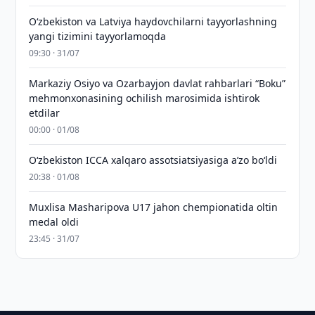
Oʻzbekiston va Latviya haydovchilarni tayyorlashning
yangi tizimini tayyorlamoqda
09:30 · 31/07
Markaziy Osiyo va Ozarbayjon davlat rahbarlari “Boku”
mehmonxonasining ochilish marosimida ishtirok
etdilar
00:00 · 01/08
O‘zbekiston ICCA xalqaro assotsiatsiyasiga aʼzo bo‘ldi
20:38 · 01/08
Muxlisa Masharipova U17 jahon chempionatida oltin
medal oldi
23:45 · 31/07