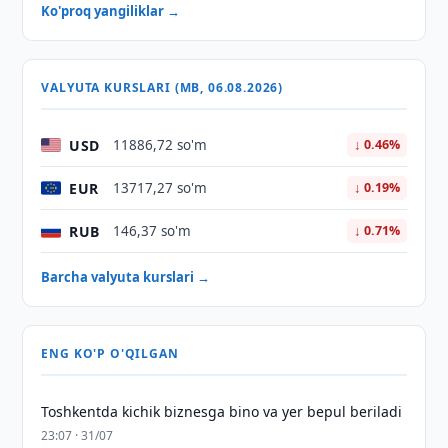
Ko'proq yangiliklar →
VALYUTA KURSLARI (MB, 06.08.2026)
USD
11886,72 so'm
↓ 0.46%
EUR
13717,27 so'm
↓ 0.19%
RUB
146,37 so'm
↓ 0.71%
Barcha valyuta kurslari →
ENG KO'P O'QILGAN
Toshkentda kichik biznesga bino va yer bepul beriladi
23:07 · 31/07