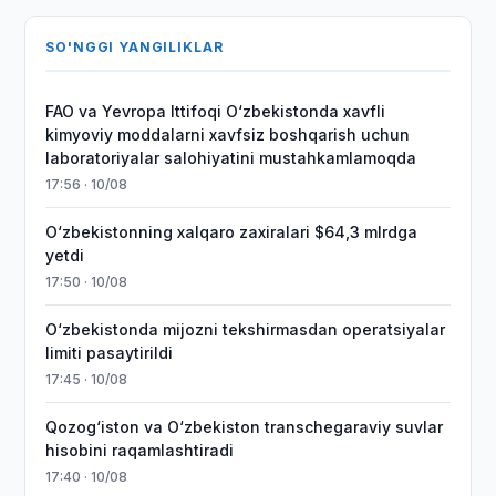
SO'NGGI YANGILIKLAR
FAO va Yevropa Ittifoqi O‘zbekistonda xavfli
kimyoviy moddalarni xavfsiz boshqarish uchun
laboratoriyalar salohiyatini mustahkamlamoqda
17:56 · 10/08
O‘zbekistonning xalqaro zaxiralari $64,3 mlrdga
yetdi
17:50 · 10/08
O‘zbekistonda mijozni tekshirmasdan operatsiyalar
limiti pasaytirildi
17:45 · 10/08
Qozog‘iston va O‘zbekiston transchegaraviy suvlar
hisobini raqamlashtiradi
17:40 · 10/08