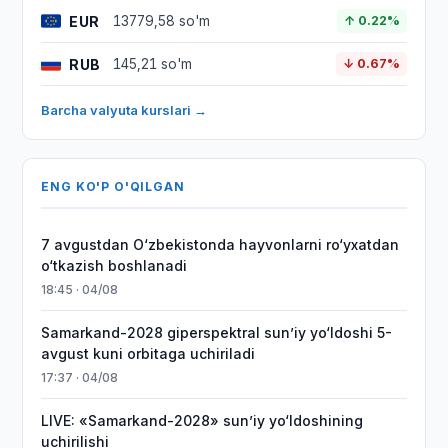
EUR
13779,58 so'm
↑ 0.22%
RUB
145,21 so'm
↓ 0.67%
Barcha valyuta kurslari →
ENG KO'P O'QILGAN
7 avgustdan O‘zbekistonda hayvonlarni ro‘yxatdan
o‘tkazish boshlanadi
18:45 · 04/08
Samarkand-2028 giperspektral sun’iy yo‘ldoshi 5-
avgust kuni orbitaga uchiriladi
17:37 · 04/08
LIVE: «Samarkand-2028» sun’iy yo‘ldoshining
uchirilishi