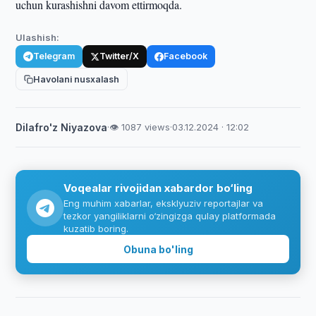
uchun kurashishni davom ettirmoqda.
Ulashish:
Telegram
Twitter/X
Facebook
Havolani nusxalash
Dilafro'z Niyazova
·
👁 1087 views
·
03.12.2024 · 12:02
Voqealar rivojidan xabardor bo‘ling
Eng muhim xabarlar, eksklyuziv reportajlar va
tezkor yangiliklarni o‘zingizga qulay platformada
kuzatib boring.
Obuna bo'ling