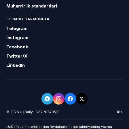
Muharrirlik standartlari
IJTIMOIY TARMOQLAR
Telegram
Instagram
Facebook
Twitter/X
LinkedIn
© 2026 UzDaily · OAV №248510
18+
UzDaily.uz materiallaridan foydalanish faqat tahririyatning yozma