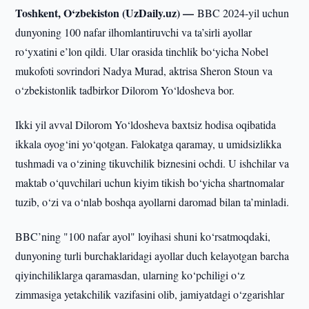
Toshkent, O‘zbekiston (UzDaily.uz) —
BBC 2024-yil uchun
dunyoning 100 nafar ilhomlantiruvchi va ta’sirli ayollar
ro‘yxatini e’lon qildi. Ular orasida tinchlik bo‘yicha Nobel
mukofoti sovrindori Nadya Murad, aktrisa Sheron Stoun va
o‘zbekistonlik tadbirkor Dilorom Yo‘ldosheva bor.
Ikki yil avval Dilorom Yo‘ldosheva baxtsiz hodisa oqibatida
ikkala oyog‘ini yo‘qotgan. Falokatga qaramay, u umidsizlikka
tushmadi va o‘zining tikuvchilik biznesini ochdi. U ishchilar va
maktab o‘quvchilari uchun kiyim tikish bo‘yicha shartnomalar
tuzib, o‘zi va o‘nlab boshqa ayollarni daromad bilan ta’minladi.
BBC’ning "100 nafar ayol" loyihasi shuni ko‘rsatmoqdaki,
dunyoning turli burchaklaridagi ayollar duch kelayotgan barcha
qiyinchiliklarga qaramasdan, ularning ko‘pchiligi o‘z
zimmasiga yetakchilik vazifasini olib, jamiyatdagi o‘zgarishlar