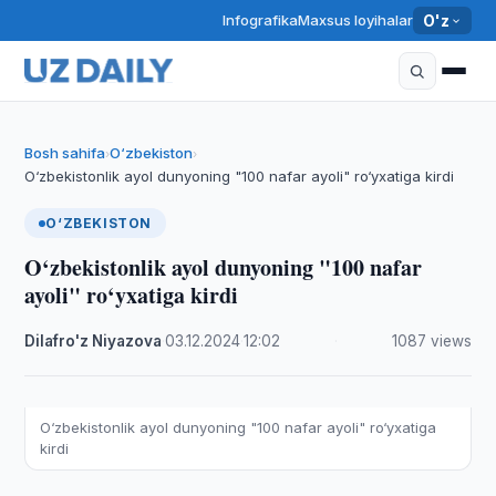
Infografika
Maxsus loyihalar
O'z
Bosh sahifa
O‘zbekiston
›
›
O‘zbekistonlik ayol dunyoning "100 nafar ayoli" ro‘yxatiga kirdi
O‘ZBEKISTON
O‘zbekistonlik ayol dunyoning "100 nafar
ayoli" ro‘yxatiga kirdi
Dilafro'z Niyazova
·
03.12.2024
·
12:02
·
1087 views
O‘zbekistonlik ayol dunyoning "100 nafar ayoli" ro‘yxatiga
kirdi