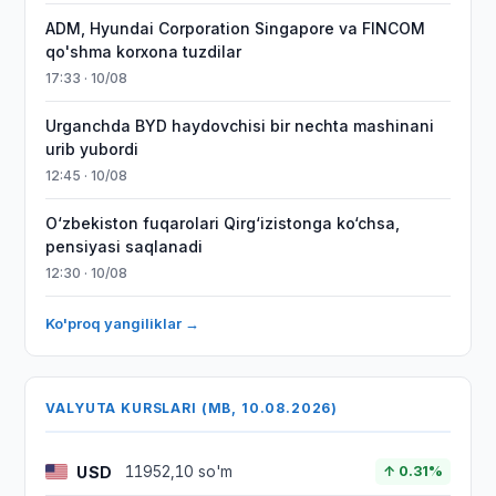
ADM, Hyundai Corporation Singapore va FINCOM
qo'shma korxona tuzdilar
17:33 · 10/08
Urganchda BYD haydovchisi bir nechta mashinani
urib yubordi
12:45 · 10/08
O‘zbekiston fuqarolari Qirg‘izistonga ko‘chsa,
pensiyasi saqlanadi
12:30 · 10/08
Ko'proq yangiliklar →
VALYUTA KURSLARI (MB, 10.08.2026)
USD
11952,10 so'm
↑ 0.31%