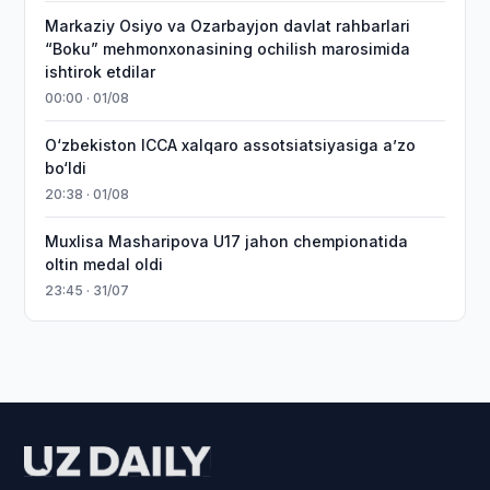
Markaziy Osiyo va Ozarbayjon davlat rahbarlari
“Boku” mehmonxonasining ochilish marosimida
ishtirok etdilar
00:00 · 01/08
O‘zbekiston ICCA xalqaro assotsiatsiyasiga aʼzo
bo‘ldi
20:38 · 01/08
Muxlisa Masharipova U17 jahon chempionatida
oltin medal oldi
23:45 · 31/07