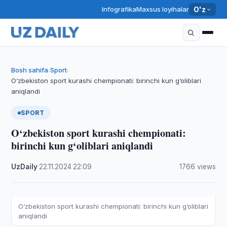
Infografika
Maxsus loyihalar
O'z
Bosh sahifa
Sport
›
›
O‘zbekiston sport kurashi chempionati: birinchi kun g‘oliblari
aniqlandi
SPORT
O‘zbekiston sport kurashi chempionati:
birinchi kun g‘oliblari aniqlandi
UzDaily
·
22.11.2024
·
22:09
·
1766 views
O‘zbekiston sport kurashi chempionati: birinchi kun g‘oliblari
aniqlandi