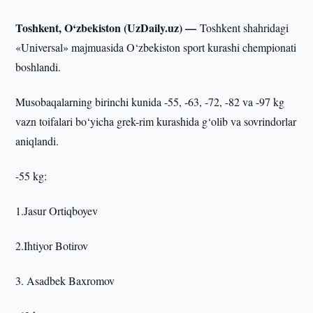
Toshkent, O‘zbekiston (UzDaily.uz) —
Toshkent shahridagi
«Universal» majmuasida O‘zbekiston sport kurashi chempionati
boshlandi.
Musobaqalarning birinchi kunida -55, -63, -72, -82 va -97 kg
vazn toifalari bo‘yicha grek-rim kurashida g‘olib va sovrindorlar
aniqlandi.
-55 kg:
1.Jasur Ortiqboyev
2.Ihtiyor Botirov
3. Asadbek Baxromov