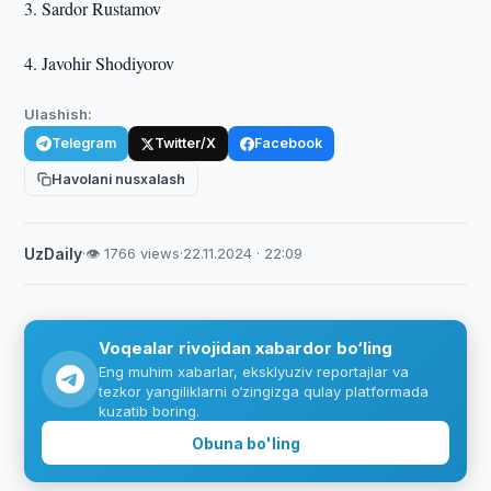
3. Sardor Rustamov
4. Javohir Shodiyorov
Ulashish:
Telegram
Twitter/X
Facebook
Havolani nusxalash
UzDaily
·
👁 1766 views
·
22.11.2024 · 22:09
Voqealar rivojidan xabardor bo‘ling
Eng muhim xabarlar, eksklyuziv reportajlar va
tezkor yangiliklarni o‘zingizga qulay platformada
kuzatib boring.
Obuna bo'ling