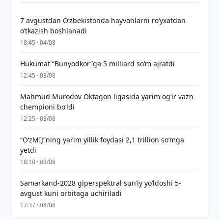
7 avgustdan O‘zbekistonda hayvonlarni ro‘yxatdan
o‘tkazish boshlanadi
18:45 · 04/08
Hukumat “Bunyodkor”ga 5 milliard so‘m ajratdi
12:45 · 03/08
Mahmud Murodov Oktagon ligasida yarim og‘ir vazn
chempioni bo‘ldi
12:25 · 03/08
“O‘zMIJ”ning yarim yillik foydasi 2,1 trillion so‘mga
yetdi
18:10 · 03/08
Samarkand-2028 giperspektral sun’iy yo‘ldoshi 5-
avgust kuni orbitaga uchiriladi
17:37 · 04/08