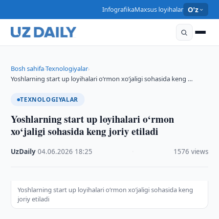
Infografika
Maxsus loyihalar
O'z
Bosh sahifa
Texnologiyalar
›
›
Yoshlarning start up loyihalari o‘rmon xo‘jaligi sohasida keng …
TEXNOLOGIYALAR
Yoshlarning start up loyihalari o‘rmon
xo‘jaligi sohasida keng joriy etiladi
UzDaily
·
04.06.2026
·
18:25
·
1576 views
Yoshlarning start up loyihalari o‘rmon xo‘jaligi sohasida keng
joriy etiladi