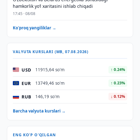
hamkorlik yoʻl xaritasini ishlab chiqadi
17:45 · 08/08
Ko'proq yangiliklar →
VALYUTA KURSLARI (MB, 07.08.2026)
USD
11915,64 so'm
↑ 0.24%
EUR
13749,46 so'm
↑ 0.23%
RUB
146,19 so'm
↓ 0.12%
Barcha valyuta kurslari →
ENG KO'P O'QILGAN