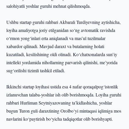
salohiyatli yoshlar guruhi mehnat qilishmoqda.
Ushbu startap guruhi rahbari Akbarali Turdiyevning aytishicha,
loyiha amaliyotga joriy etilganidan so‘ng avtomatik ravishda
o‘rmon yong‘inlari erta aniqlanadi va mas’ul tuzilmalar
xabardor qilinadi. Mavjud daraxt va butalarning holati
kuzatiladi, kesilishining oldi olinadi. Ko‘chatxonalarda sun’iy
intellekt yordamida nihollarning parvarish qilinishi, me’yorida
sug‘orilishi tizimli tashkil etiladi.
Ikkinchi startap loyihasi ustida esa 4 nafar qoraqalpog‘istonlik
izlanuvchan talaba-yoshlar ish olib borishmoqda. Loyiha guruhi
rahbari Hurliman Seytniyazovaning ta’kidlashicha, yoshlar
bugun Turon guli daraxtining Orolbo‘yi mintaqasi iqlimiga mos
navlarini ko‘paytirish bo‘yicha tadqiqotlar olib borishyapti.