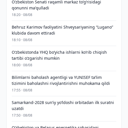
Oʻzbekiston Senati raqamli markaz toʻgʻrisidagi
qonunni maʼqulladi
18:20 · 08/08
Behruz Karimov faoliyatini Shveysariyaning “Lugano”
klubida davom ettiradi
18:10 · 08/08
O‘zbekistonda YHQ bo‘yicha ishlarni ko‘rib chiqish
tartibi o‘zgarishi mumkin
18:00 · 08/08
Bilimlarni baholash agentligi va YUNISEF taʼlim
tizimini baholashni rivojlantirishni muhokama qildi
17:55 · 08/08
Samarkand-2028 sunʼiy yo‘ldoshi orbitadan ilk suratni
uzatdi
17:50 · 08/08
Oʻzbekiston va Belarus energetika sohasidagi