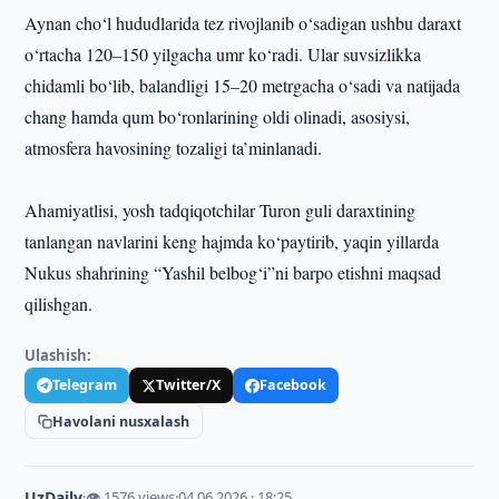
Aynan cho‘l hududlarida tez rivojlanib o‘sadigan ushbu daraxt
o‘rtacha 120–150 yilgacha umr ko‘radi. Ular suvsizlikka
chidamli bo‘lib, balandligi 15–20 metrgacha o‘sadi va natijada
chang hamda qum bo‘ronlarining oldi olinadi, asosiysi,
atmosfera havosining tozaligi ta’minlanadi.
Ahamiyatlisi, yosh tadqiqotchilar Turon guli daraxtining
tanlangan navlarini keng hajmda ko‘paytirib, yaqin yillarda
Nukus shahrining “Yashil belbog‘i”ni barpo etishni maqsad
qilishgan.
Ulashish:
Telegram
Twitter/X
Facebook
Havolani nusxalash
UzDaily
·
👁 1576 views
·
04.06.2026 · 18:25