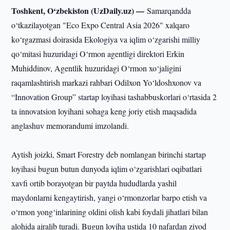
Toshkent, O‘zbekiston (UzDaily.uz) —
Samarqandda
o‘tkazilayotgan "Eco Expo Central Asia 2026" xalqaro
ko‘rgazmasi doirasida Ekologiya va iqlim o‘zgarishi milliy
qo‘mitasi huzuridagi O‘rmon agentligi direktori Erkin
Muhiddinov, Agentlik huzuridagi O‘rmon xo‘jaligini
raqamlashtirish markazi rahbari Odilxon Yo‘ldoshxonov va
“Innovation Group” startap loyihasi tashabbuskorlari o‘rtasida 2
ta innovatsion loyihani sohaga keng joriy etish maqsadida
anglashuv memorandumi imzolandi.
Aytish joizki, Smart Forestry deb nomlangan birinchi startap
loyihasi bugun butun dunyoda iqlim o‘zgarishlari oqibatlari
xavfi ortib borayotgan bir paytda hududlarda yashil
maydonlarni kengaytirish, yangi o‘rmonzorlar barpo etish va
o‘rmon yong‘inlarining oldini olish kabi foydali jihatlari bilan
alohida ajralib turadi. Bugun loyiha ustida 10 nafardan ziyod