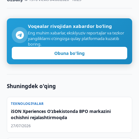
Voqealar rivojidan xabardor bo‘ling
Eng muhim xabarlar, eksklyuziv reportajlar va tezkor
yangiliklarni o‘zingizga qulay platformada kuzatib
boring.
Obuna bo'ling
Shuningdek o'qing
TEXNOLOGIYALAR
iSON Xperiences Oʻzbekistonda BPO markazini
ochishni rejalashtirmoqda
27/07/2026