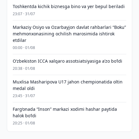
Toshkentda kichik biznesga bino va yer bepul beriladi
23:07 · 31/07
Markaziy Osiyo va Ozarbayjon davlat rahbarlari “Boku”
mehmonxonasining ochilish marosimida ishtirok
etdilar
00:00 · 01/08
O‘zbekiston ICCA xalqaro assotsiatsiyasiga aʼzo bo‘ldi
20:38 · 01/08
Muxlisa Masharipova U17 jahon chempionatida oltin
medal oldi
23:45 · 31/07
Farg‘onada “Inson” markazi xodimi hashar paytida
halok bo‘ldi
20:25 · 01/08