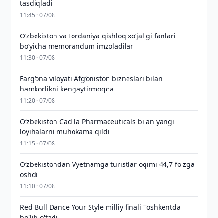
tasdiqladi
11:45 · 07/08
Oʻzbekiston va Iordaniya qishloq xoʻjaligi fanlari
boʻyicha memorandum imzoladilar
11:30 · 07/08
Farg‘ona viloyati Afg‘oniston bizneslari bilan
hamkorlikni kengaytirmoqda
11:20 · 07/08
Oʻzbekiston Cadila Pharmaceuticals bilan yangi
loyihalarni muhokama qildi
11:15 · 07/08
O‘zbekistondan Vyetnamga turistlar oqimi 44,7 foizga
oshdi
11:10 · 07/08
Red Bull Dance Your Style milliy finali Toshkentda
bo'lib o'tadi