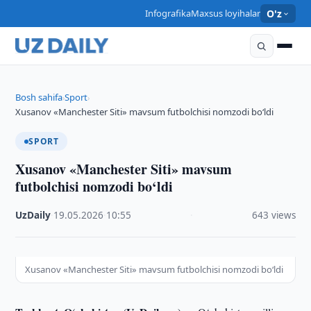
Infografika
Maxsus loyihalar
O'z
Bosh sahifa
Sport
›
›
Xusanov «Manchester Siti» mavsum futbolchisi nomzodi bo‘ldi
SPORT
Xusanov «Manchester Siti» mavsum
futbolchisi nomzodi bo‘ldi
UzDaily
·
19.05.2026
·
10:55
·
643 views
Xusanov «Manchester Siti» mavsum futbolchisi nomzodi bo‘ldi