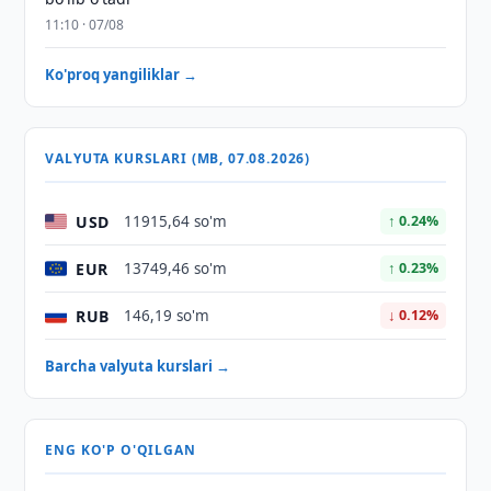
11:10 · 07/08
Ko'proq yangiliklar →
VALYUTA KURSLARI (MB, 07.08.2026)
USD
11915,64 so'm
↑ 0.24%
EUR
13749,46 so'm
↑ 0.23%
RUB
146,19 so'm
↓ 0.12%
Barcha valyuta kurslari →
ENG KO'P O'QILGAN