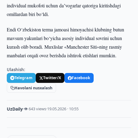
individual mukofoti uchun daʼvogarlar qatoriga kiritishdagi
omillardan biri bo‘ldi.
Endi O‘zbekiston terma jamoasi himoyachisi klubning butun
mavsum yakunlari bo‘yicha asosiy individual sovrini uchun
kurash olib boradi. Muxlislar «Manchester Siti»ning rasmiy
manbalari orqali ovoz berishda ishtirok etishlari mumkin.
Ulashish:
Telegram
Twitter/X
Facebook
Havolani nusxalash
UzDaily
·
👁 643 views
·
19.05.2026 · 10:55