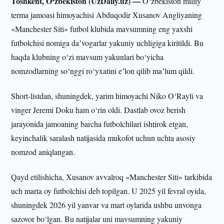
Toshkent, O‘zbekiston (UzDaily.uz) —
O‘zbekiston milliy
terma jamoasi himoyachisi Abduqodir Xusanov Angliyaning
«Manchester Siti» futbol klubida mavsumning eng yaxshi
futbolchisi nomiga daʼvogarlar yakuniy uchligiga kiritildi. Bu
haqda klubning o‘zi mavsum yakunlari bo‘yicha
nomzodlarning so‘nggi ro‘yxatini eʼlon qilib maʼlum qildi.
Short-listdan, shuningdek, yarim himoyachi Niko O‘Rayli va
vinger Jeremi Doku ham o‘rin oldi. Dastlab ovoz berish
jarayonida jamoaning barcha futbolchilari ishtirok etgan,
keyinchalik saralash natijasida mukofot uchun uchta asosiy
nomzod aniqlangan.
Qayd etilishicha, Xusanov avvalroq «Manchester Siti» tarkibida
uch marta oy futbolchisi deb topilgan. U 2025 yil fevral oyida,
shuningdek 2026 yil yanvar va mart oylarida ushbu unvonga
sazovor bo‘lgan. Bu natijalar uni mavsumning yakuniy