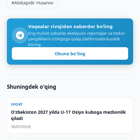
#Abduqodir Husanov
Voqealar rivojidan xabardor bo‘ling
Eng muhim xabarlar, eksklyuziv reportajlar va tezkor
yangiliklarni o‘zingizga qulay platformada kuzatib
boring.
Obuna bo'ling
Shuningdek o'qing
SPORT
O‘zbekiston 2027 yilda U-17 Osiyo kuboga mezbonlik
qiladi
30/07/2026